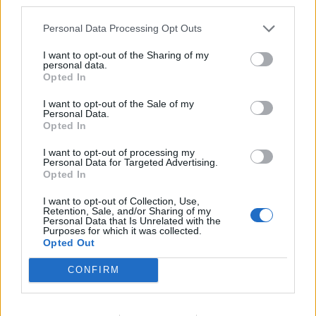
third parties.
ΕΙΔΉΣΕΙΣ
Personal Data Processing Opt Outs
1
2
3
I want to opt-out of the Sharing of my
personal data.
Opted In
I want to opt-out of the Sale of my
Τελευταία Νέα
Personal Data.
Opted In
9 πράγματα που δεν πρέπει να
λέτε σε έναν επισκέπτη
I want to opt-out of processing my
Personal Data for Targeted Advertising.
27 Φεβρουαρίου 2026
Opted In
I want to opt-out of Collection, Use,
Retention, Sale, and/or Sharing of my
Personal Data that Is Unrelated with the
Πάνω από 100 μωρά έχουν
Purposes for which it was collected.
γεννηθεί μέσω εξωσωματικής, με
Opted Out
την υποστήριξη της Be-Live
27 Φεβρουαρίου 2026
CONFIRM
Μεταπροπονητική πείνα: Ο λόγος