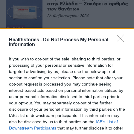
στην Ελλάδα – Σοκάρει ο αριθμός
των θανάτων
26 Φεβρουαρίου 2024
ΕΙΔΉΣΕΙΣ
Άλλα 10 ασθενοφόρα παρέλαβε
Healthstories -
Do Not Process My Personal
το ΕΚΑΒ από τις δωρεές πολιτών
Information
στον ειδικό λογαριασμό COVID-
19
19 Ιανουαρίου 2024
If you wish to opt-out of the sale, sharing to third parties, or
processing of your personal or sensitive information for
ΕΙΔΉΣΕΙΣ
targeted advertising by us, please use the below opt-out
Η Αναστασία Κοτανίδου στο νέο
σποτ για τον εμβολιασμό κατά
section to confirm your selection. Please note that after your
της COVID 19 – Η απάντηση
opt-out request is processed you may continue seeing
Γεωργιάδη στην Αθηνά Λινού
interest-based ads based on personal information utilized by
19 Ιανουαρίου 2024
us or personal information disclosed to third parties prior to
ΕΙΔΉΣΕΙΣ
your opt-out. You may separately opt-out of the further
Ελληνική πρωτιά σε θανάτους
disclosure of your personal information by third parties on the
λόγω μικροβιακής αντοχής
IAB’s list of downstream participants. This information may
18 Ιανουαρίου 2024
also be disclosed by us to third parties on the
IAB’s List of
Downstream Participants
that may further disclose it to other