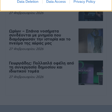
Data Deletion
Data Access
Privacy Policy
που θέλεις να καταβροχθίσεις τα
πάντα μετά την άσκηση
27 Φεβρουαρίου 2026
Ωρίων – Σπάνια νοσήματα
συνδέονται με μνημεία που
διαμόρφωσαν την ιστορία και το
πνεύμα της χώρας μας
27 Φεβρουαρίου 2026
Γεωργιάδης: Πολλαπλά οφέλη από
τη συνεργασία δημοσίου και
ιδιωτικού τομέα
27 Φεβρουαρίου 2026