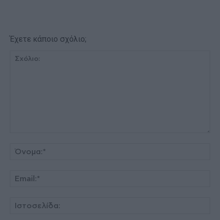
Έχετε κάποιο σχόλιο;
Σχόλιο:
Όν
Ema
Ισ