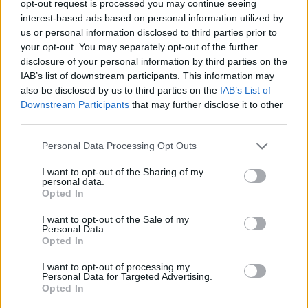
επιβεβαιώνουν την αρνητική συνέπεια της
opt-out request is processed you may continue seeing
interest-based ads based on personal information utilized by
πανδημίας στα προγράμματα
us or personal information disclosed to third parties prior to
προσυμπτωματικού ελέγχου για τον καρκίνο
your opt-out. You may separately opt-out of the further
μαστού, παχέος εντέρου και τραχήλου της
disclosure of your personal information by third parties on the
μήτρας, ιδίως ως το πρώτο μισό του 2020. Τα
IAB’s list of downstream participants. This information may
also be disclosed by us to third parties on the
IAB’s List of
επόμενα χρόνια αναμένεται να αυξηθούν
Downstream Participants
that may further disclose it to other
τόσο τα περιστατικά προχωρημένων
third parties.
νεοπλασμάτων όσο και η θνησιμότητα από τη
Personal Data Processing Opt Outs
νόσο.
I want to opt-out of the Sharing of my
personal data.
Διαβάστε επίσης
Opted In
Ελπίδες για την αντιμετώπιση του
I want to opt-out of the Sale of my
Personal Data.
προχωρημένου “HER2-low” καρκίνου μαστού
Opted In
I want to opt-out of processing my
Ιατρική αντιμετώπιση του καρκίνου, μέσω
Personal Data for Targeted Advertising.
Opted In
τεχνητής νοημοσύνης