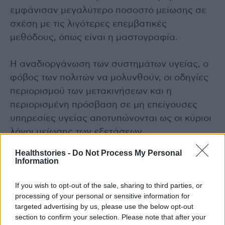
εμφάνισαν μεγαλύτερο ποσοστό μείωσης σε
σχέση με τις λιγότερες επεμβατικές
μεθόδους, όπως είναι η μαστογραφία.
Η αναδιοργάνωση των συστημάτων υγείας, ο
φόβος των πολιτών να μολυνθούν, οι οδηγίες
περιορισμού των μετακινήσεων και η
περιορισμένη πρόσβαση σε μη επείγουσες
υπηρεσίες υγείας αποτυπώνονται ως οι κύριοι
λόγοι μείωσης των εξετάσεων
προσυμπτωματικού ελέγχου.
Healthstories -
Do Not Process My Personal
Information
Φυσικά, η βαρύτητα των αιτιών αυτών διέφερε
If you wish to opt-out of the sale, sharing to third parties, or
ανά γεωγραφική περιοχή.
processing of your personal or sensitive information for
targeted advertising by us, please use the below opt-out
Σε κάθε περίπτωση, τα δεδομένα της μελέτης
section to confirm your selection. Please note that after your