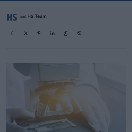
HS Team
από