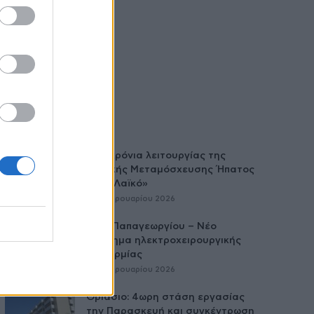
Δύο χρόνια λειτουργίας της
Κλινικής Μεταμόσχευσης Ήπατος
στο «Λαϊκό»
27 Φεβρουαρίου 2026
Νοσ. Παπαγεωργίου – Νέο
σύστημα ηλεκτροχειρουργικής
διαθερμίας
27 Φεβρουαρίου 2026
Θριάσιο: 4ωρη στάση εργασίας
την Παρασκευή και συγκέντρωση