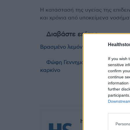
Η κατάστασή της υγείας της επιδε
και χρόνια από υποκείμενα νοσήμα
Διαβάστε επίσης
Healthstor
Βρασμένο λεμόνι με νερό – Τρεις 
If you wish 
Φώφη Γεννηματά: Τι είχε πει στο
sensitive in
καρκίνο
confirm you
continue se
information 
further disc
participants
TAGS
Κορονοϊός
Downstream 
healthstories
Persona