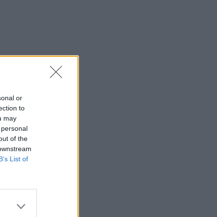
sonal or
ection to
ou may
 personal
out of the
 downstream
B’s List of