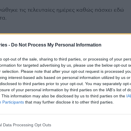
ινώθηκε τις τελευταίες ημέρες καθώς πάσχει εδώ
τα.
ies -
Do Not Process My Personal Information
συνταγές για ένα λεμονάτο ρόφημα
to opt-out of the sale, sharing to third parties, or processing of your per
ν πιο στενό συνεργάτη της για τον «μπαγάσα» τον
formation for targeted advertising by us, please use the below opt-out s
r selection. Please note that after your opt-out request is processed y
eing interest-based ads based on personal information utilized by us or
disclosed to third parties prior to your opt-out. You may separately opt-
losure of your personal information by third parties on the IAB’s list of
. This information may also be disclosed by us to third parties on the
IA
Μαριέττα Γιαννάκου
νοσοκομείο Ευαγγελισμός
Participants
that may further disclose it to other third parties.
l Data Processing Opt Outs