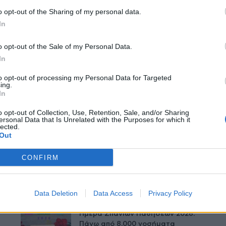
o opt-out of the Sharing of my personal data.
In
o opt-out of the Sale of my Personal Data.
In
Δείτε Ακόμη
to opt-out of processing my Personal Data for Targeted
ing.
In
Παράρτημα του Παίδων “Αγία
o opt-out of Collection, Use, Retention, Sale, and/or Sharing
ersonal Data that Is Unrelated with the Purposes for which it
Σοφία” στο Ίλιον – Τι
lected.
ανακοινώθηκε από...
Out
27 Φεβρουαρίου 2026
CONFIRM
Έρπης Ζωστήρας: 1 στους 3
ενήλικες θα νοσήσει
27 Φεβρουαρίου 2026
Data Deletion
Data Access
Privacy Policy
Ημέρα Σπανίων Παθήσεων 2026:
Πάνω από 8.000 νοσήματα