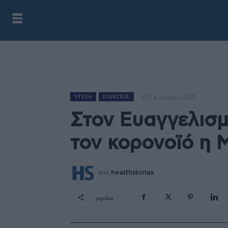
27 Οκτωβρίου 2021
ΥΓΕΊΑ
ΕΙΔΉΣΕΙΣ
Στον Ευαγγελισμ
τον κορονοϊό η 
από
healthstories
μερίδιο