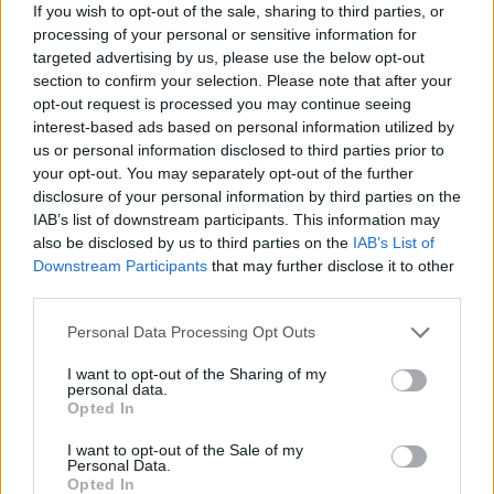
υποτροπή (relapse). Περιλαμβάνει 15
If you wish to opt-out of the sale, sharing to third parties, or
processing of your personal or sensitive information for
ερωτήσεις και για να απαντηθούν χρειάζονται
targeted advertising by us, please use the below opt-out
περίπου μόνο 3-4 λεπτά.
section to confirm your selection. Please note that after your
opt-out request is processed you may continue seeing
interest-based ads based on personal information utilized by
Αποτελεί την πρώτη κλίμακα διεθνώς για τη
us or personal information disclosed to third parties prior to
μέτρηση του εθισμού στο TikTok. Η εξαιρετική
your opt-out. You may separately opt-out of the further
αξιοπιστία και εγκυρότητα της, καθώς επίσης
disclosure of your personal information by third parties on the
και η απλότητα και η ευκολία στη συμπλήρωσή
IAB’s list of downstream participants. This information may
also be disclosed by us to third parties on the
IAB’s List of
της δίνουν τη δυνατότητα στους ερευνητές να
Downstream Participants
that may further disclose it to other
την χρησιμοποιήσουν στις μελέτες τους για τη
third parties.
διερεύνηση της χρήσης του.
Personal Data Processing Opt Outs
Επιπλέον, η μπορεί να χρησιμοποιηθεί και σε
I want to opt-out of the Sharing of my
personal data.
κλινικό επίπεδο για την πρώιμη αναγνώριση
Opted In
των ατόμων που διατρέχουν υψηλό κίνδυνο
I want to opt-out of the Sale of my
εθισμού, έτσι ώστε να αναζητήσουν έγκαιρα
Personal Data.
την κατάλληλη φροντίδα υγείας. Καθώς τα
Opted In