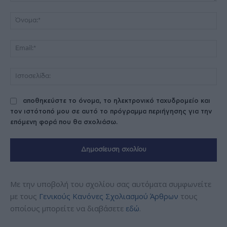
Σχόλιο:
Όν
Ema
Ισ
αποθηκεύστε το όνομα, το ηλεκτρονικό ταχυδρομείο και
τον ιστότοπό μου σε αυτό το πρόγραμμα περιήγησης για την
επόμενη φορά που θα σχολιάσω.
Με την υποβολή του σχολίου σας αυτόματα συμφωνείτε
με τους
Γενικούς Κανόνες Σχολιασμού Άρθρων
τους
οποίους μπορείτε να διαβάσετε
εδώ
.