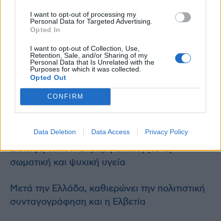
μέσα κοινωνικής δικτύωσης και ιδιαίτερα το
I want to opt-out of processing my
Personal Data for Targeted Advertising.
TikTok, χρησιμοποιούνται ολοένα και
Opted In
περισσότερο και ιδιαίτερα μεταξύ των παιδιών
I want to opt-out of Collection, Use,
και των εφήβων, απαιτείται η εγρήγορση των
Retention, Sale, and/or Sharing of my
επιστημόνων υγείας για τις συνέπειες που
Personal Data that Is Unrelated with the
Purposes for which it was collected.
μπορεί να επιφέρουν.
Opted Out
CONFIRM
Πηγή φωτό: ΕΚΠΑ
Διαβάστε επίσης
Data Deletion
Data Access
Privacy Policy
Έλλειψη ύπνου: Σοβαρή απειλή για τη
σωματική και ψυχική υγεία
Μετά την Ελλάδα, καθιερώνει την πολιτιστική
συνταγογράφηση και η Ελβετία