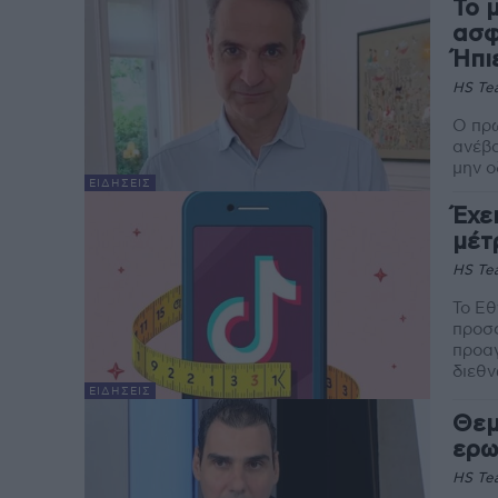
Το 
ασφ
Ήπι
HS Te
Ο πρω
ανέβα
ΕΙΔΉΣΕΙΣ
Έχε
μέτ
HS Te
Το Εθ
προσφ
προαγ
διεθν
ΕΙΔΉΣΕΙΣ
Θεμ
ερω
HS Te