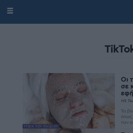
Οι 
σε 
εφή
HS Te
Τα βί
όπως 
των ε
ΥΓΕΊΑ ΤΟΥ ΠΑΙΔΙΟΎ