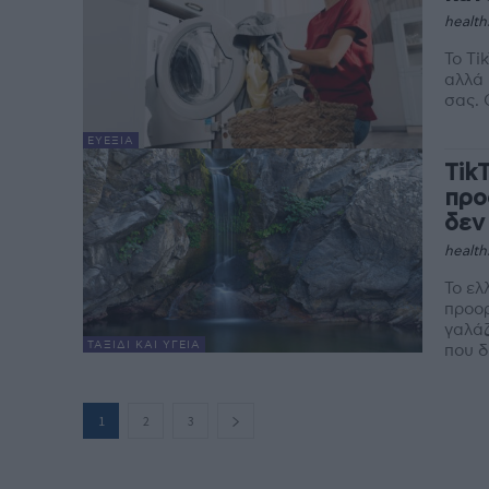
health
Το Ti
αλλά 
ΕΥΕΞΊΑ
Tik
προ
δεν
health
Το ελ
προορ
γαλά
ΤΑΞΊΔΙ ΚΑΙ ΥΓΕΊΑ
που δ
1
2
3