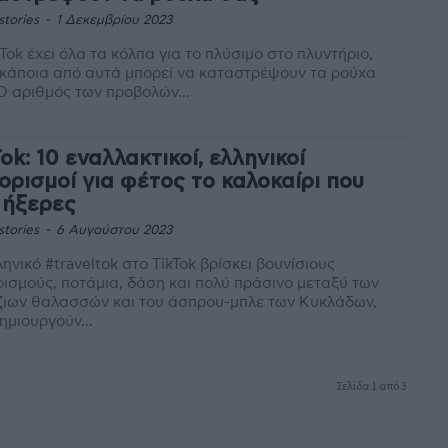
stories
-
1 Δεκεμβρίου 2023
kTok έχει όλα τα κόλπα για το πλύσιμο στο πλυντήριο,
κάποια από αυτά μπορεί να καταστρέψουν τα ρούχα
σας. Ο αριθμός των προβολών...
Tok: 10 εναλλακτικοί, ελληνικοί
ορισμοί για φέτος το καλοκαίρι που
 ήξερες
stories
-
6 Αυγούστου 2023
ληνικό #traveltok στο TikTok βρίσκει βουνίσιους
ισμούς, ποτάμια, δάση και πολύ πράσινο μεταξύ των
ζιων θαλασσών και του άσπρου-μπλε των Κυκλάδων,
ημιουργούν...
Σελίδα 1 από 3