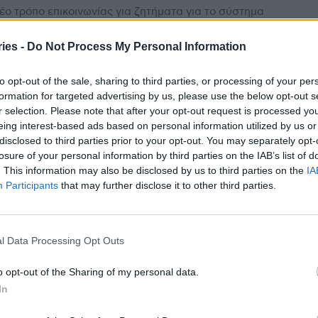
έο τρόπο επικοινωνίας για ζητήματα για το σύστημα
ς που απασχολούν τους πολίτες «εγκαινιάζει», ο
υργός Υγείας, Μάριος Θεμιστοκλέους. Με απλή γλώσσα
ies -
Do Not Process My Personal Information
.
to opt-out of the sale, sharing to third parties, or processing of your per
διοχειρουργός μοιράζεται στο TikTok
formation for targeted advertising by us, please use the below opt-out s
 4 τροφές που αποφεύγει για την υγεία
r selection. Please note that after your opt-out request is processed y
 καρδιάς
eing interest-based ads based on personal information utilized by us or
stories
-
19 Ιουνίου 2024
disclosed to third parties prior to your opt-out. You may separately opt-
losure of your personal information by third parties on the IAB’s list of
ένας καρδιοχειρουργός δίνει συμβουλές για την υγεία
. This information may also be disclosed by us to third parties on the
IA
αρδιάς, μάλλον κάτι ξέρει ή μάλλον κάτι βλέπει
Participants
that may further disclose it to other third parties.
ερα, ειδικά σε ότι αφορά τις επιπτώσεις...
σε το κοριτσάκι της μέσα στο πλήθος,
ά θυμήθηκε ένα κόλπο που είχε δει στο
l Data Processing Opt Outs
Tok
stories
-
27 Φεβρουαρίου 2024
o opt-out of the Sharing of my personal data.
In
αμά πανικοβλήθηκε όταν έχασε το 3 ετών κοριτσάκι της
σε ένα μουσείο γεμάτο από κόσμο, αλλά θυμήθηκε μία