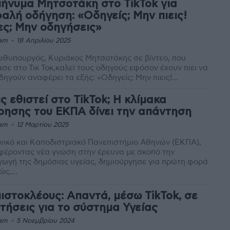
μήνυμα Μητσοτάκη στο TikTok για
αλή οδήγηση: «Οδηγείς; Μην πιεις!
ες; Μην οδηγήσεις»
am
-
18 Απριλίου 2025
θυπουργός, Κυριάκος Μητσοτάκης σε βίντεο, που
σε στο Τικ Τοκ,καλεί τους οδηγούς εφόσον έχουν πιει να
μην οδηγούν αναφέρει τα εξής: «Οδηγείς; Μην πιεις!...
ις εθιστεί στο TikTok; Η κλίμακα
ρησης του ΕΚΠΑ δίνει την απάντηση
am
-
12 Μαρτίου 2025
νικό και Καποδιστριακό Πανεπιστήμιο Αθηνών (ΕΚΠΑ),
έροντας νέα γνώση στην έρευνα με σκοπό την
ωγή της δημόσιας υγείας, δημιούργησε για πρώτη φορά
ώς,...
ιστοκλέους: Απαντά, μέσω TikTok, σε
τήσεις για το σύστημα Υγείας
am
-
5 Νοεμβρίου 2024