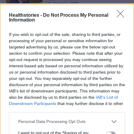
14 Απριλίου 2021
Healthstories -
Do Not Process My Personal
ΙΣΤΟΡΊΕΣ ΥΓΕΊΑΣ
Information
Μετά το εμφραγμα, κάθε
επιπλέον ώρα δουλειάς θέτει σε
κίνδυνο την καρδιά
If you wish to opt-out of the sale, sharing to third parties, or
processing of your personal or sensitive information for
30 Μαρτίου 2021
targeted advertising by us, please use the below opt-out
EΠΙΣΤΗΜΟΝΙΚΆ
section to confirm your selection. Please note that after your
opt-out request is processed you may continue seeing
Έξι επιπλοκές της εγκυμοσύνης
που μπορεί να οδηγήσουν σε
interest-based ads based on personal information utilized by
έμφραγμα και εγκεφαλικό
us or personal information disclosed to third parties prior to
29 Μαρτίου 2021
your opt-out. You may separately opt-out of the further
disclosure of your personal information by third parties on the
ΟΙΚΟΓΈΝΕΙΑ
IAB’s list of downstream participants. This information may
also be disclosed by us to third parties on the
IAB’s List of
Downstream Participants
that may further disclose it to other
1
2
third parties.
Personal Data Processing Opt Outs
Τελευταία Νέα
I want to opt-out of the Sharing of my