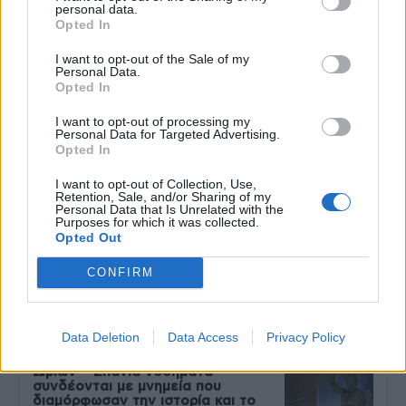
personal data.
Opted In
9 πράγματα που δεν πρέπει να
λέτε σε έναν επισκέπτη
I want to opt-out of the Sale of my
27 Φεβρουαρίου 2026
Personal Data.
Opted In
I want to opt-out of processing my
Personal Data for Targeted Advertising.
Πάνω από 100 μωρά έχουν
Opted In
γεννηθεί μέσω εξωσωματικής, με
την υποστήριξη της Be-Live
I want to opt-out of Collection, Use,
27 Φεβρουαρίου 2026
Retention, Sale, and/or Sharing of my
Personal Data that Is Unrelated with the
Purposes for which it was collected.
Opted Out
Μεταπροπονητική πείνα: Ο λόγος
που θέλεις να καταβροχθίσεις τα
CONFIRM
πάντα μετά την άσκηση
27 Φεβρουαρίου 2026
Data Deletion
Data Access
Privacy Policy
Ωρίων – Σπάνια νοσήματα
συνδέονται με μνημεία που
διαμόρφωσαν την ιστορία και το