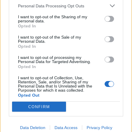
Personal Data Processing Opt Outs
1
2
I want to opt-out of the Sharing of my
personal data.
Opted In
Τελευταία Νέα
I want to opt-out of the Sale of my
Personal Data.
9 πράγματα που δεν πρέπει να
Opted In
λέτε σε έναν επισκέπτη
27 Φεβρουαρίου 2026
I want to opt-out of processing my
Personal Data for Targeted Advertising.
Opted In
I want to opt-out of Collection, Use,
Πάνω από 100 μωρά έχουν
Retention, Sale, and/or Sharing of my
Personal Data that Is Unrelated with the
γεννηθεί μέσω εξωσωματικής, με
Purposes for which it was collected.
την υποστήριξη της Be-Live
Opted Out
27 Φεβρουαρίου 2026
CONFIRM
Μεταπροπονητική πείνα: Ο λόγος
που θέλεις να καταβροχθίσεις τα
Data Deletion
Data Access
Privacy Policy
πάντα μετά την άσκηση