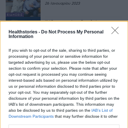
26 Ιανουαρίου 2023
ΕΙΔΉΣΕΙΣ
Πέθανε ο τέως βασιλιάς
Κωνσταντίνος
Healthstories -
Do Not Process My Personal
10 Ιανουαρίου 2023
Information
If you wish to opt-out of the sale, sharing to third parties, or
ΕΙΔΉΣΕΙΣ
processing of your personal or sensitive information for
Αυτοάνοσο νόσημα και
έμφραγμα: Μεγαλύτερος ο
targeted advertising by us, please use the below opt-out
κίνδυνος επικίνδυνων επιπλοκών
section to confirm your selection. Please note that after your
10 Οκτωβρίου 2022
opt-out request is processed you may continue seeing
interest-based ads based on personal information utilized by
ΕΙΔΉΣΕΙΣ
us or personal information disclosed to third parties prior to
Οι επικίνδυνες θερμοκρασίες που
your opt-out. You may separately opt-out of the further
ευθύνονται για έμφραγμα ή
disclosure of your personal information by third parties on the
εγκεφαλικό
IAB’s list of downstream participants. This information may
31 Αυγούστου 2022
also be disclosed by us to third parties on the
IAB’s List of
Downstream Participants
that may further disclose it to other
ΕΙΔΉΣΕΙΣ
third parties.