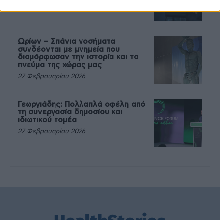
27 Φεβρουαρίου 2026
Ωρίων – Σπάνια νοσήματα
συνδέονται με μνημεία που
διαμόρφωσαν την ιστορία και το
πνεύμα της χώρας μας
27 Φεβρουαρίου 2026
Γεωργιάδης: Πολλαπλά οφέλη από
τη συνεργασία δημοσίου και
ιδιωτικού τομέα
27 Φεβρουαρίου 2026