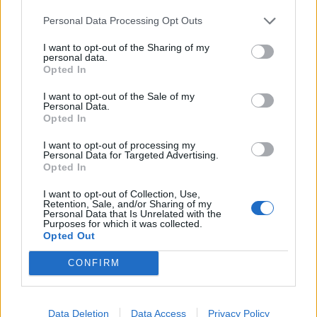
ολοκληρώθηκε με την επίσκεψή του στο
Personal Data Processing Opt Outs
Γενικό Νοσοκομείο Φλώρινας, όπου είχε την
ευκαιρία να συνομιλήσει με γιατρούς,
I want to opt-out of the Sharing of my
personal data.
νοσηλευτές και ασθενείς.
Opted In
I want to opt-out of the Sale of my
Διαβάστε επίσης
Personal Data.
Opted In
Το ελληνικό πλάσμα, η προεκλογική
I want to opt-out of processing my
συνάντηση με Άδωνι και ο κρύος ιδρώτας των
Personal Data for Targeted Advertising.
φαρμακευτικών
Opted In
I want to opt-out of Collection, Use,
Καλλυντικά: Τι πρέπει να γνωρίζουμε για τη
Retention, Sale, and/or Sharing of my
Personal Data that Is Unrelated with the
χρήση τους
Purposes for which it was collected.
Opted Out
CONFIRM
Data Deletion
Data Access
Privacy Policy