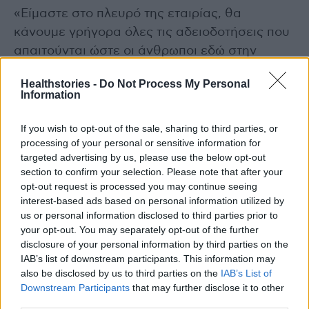
«Είμαστε στο πλευρό της εταιρίας, θα
κάνουμε γρήγορα όλες τις αδειοδοτήσεις που
απαιτούνται ώστε οι άνθρωποι εδώ στην
Φλώρινα να προχωρήσουν στην υλοποίηση
Healthstories -
Do Not Process My Personal
των επενδύσεών τους. Θέλουμε η Ελλάδα να
Information
προσελκύσει περισσότερες έρευνες στα
ογκολογικά φάρμακα και τις νέες θεραπείες.
If you wish to opt-out of the sale, sharing to third parties, or
processing of your personal or sensitive information for
Είναι σημαντικό να γνωρίζουν οι Έλληνες ότι
targeted advertising by us, please use the below opt-out
στην Φλώρινα υπάρχει μια τέτοια εταιρία που
section to confirm your selection. Please note that after your
πρωτοπορεί σε παγκόσμιο επίπεδο στην
opt-out request is processed you may continue seeing
έρευνα φαρμάκων και ότι η Ελλάδα μπορεί να
interest-based ads based on personal information utilized by
us or personal information disclosed to third parties prior to
συμμετέχει στις εξελίξεις αρκεί να έχει τους
your opt-out. You may separately opt-out of the further
κατάλληλους ανθρώπους να κάνουν την
disclosure of your personal information by third parties on the
δουλειά που χρειάζεται».
IAB’s list of downstream participants. This information may
also be disclosed by us to third parties on the
IAB’s List of
Downstream Participants
that may further disclose it to other
Η περιοδεία του Υπουργού Υγείας,
third parties.