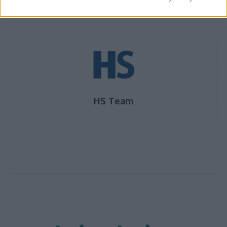
TAGS
Άδωνις Γεωργιάδης
Μποδοσάκειο νοσοκομείο
προσλήψεις
HS Team