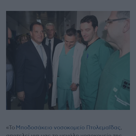
«Το
Μποδοσάκειο νοσοκομείο Πτολεμαΐδας
,
αποτελεί για μας το μεγάλο νοσοκομείο της