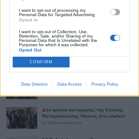
I want to opt-out of processing my
Personal Data for Targeted Advertising.
Opted In
I want to opt-out of Collection, Use,
Δείτε Ακόμη
Retention, Sale, and/or Sharing of my
Personal Data that Is Unrelated with the
Purposes for which it was collected.
Γεωργιάδης: Πολλαπλά οφέλη από τη
Opted Out
συνεργασία δημοσίου και ιδιωτικού
τομέα
CONFIRM
27 Φεβρουαρίου 2026
Παράρτημα του Παίδων “Αγία Σοφία”
Data Deletion
Data Access
Privacy Policy
στο Ίλιον – Τι ανακοινώθηκε από...
27 Φεβρουαρίου 2026
Δύο χρόνια λειτουργίας της Κλινικής
Μεταμόσχευσης Ήπατος στο «Λαϊκό»
27 Φεβρουαρίου 2026