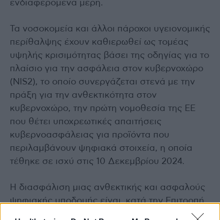
ενδιαφερόμενα μέρη.
Τα νοσοκομεία και άλλοι πάροχοι υγειονομικής
περίθαλψης έχουν καθιερωθεί ως τομέας
υψηλής κρισιμότητας βάσει της οδηγίας για το
πλαίσιο για την ασφάλεια στον κυβερνοχώρο
(NIS2), το οποίο συνεργάζεται στενά με την
πράξη για την ανθεκτικότητα στον
κυβερνοχώρο, την πρώτη νομοθεσία της ΕΕ
που θέτει υποχρεωτικές απαιτήσεις
κυβερνοασφάλειας για προϊόντα που
περιλαμβάνουν ψηφιακά στοιχεία, η οποία
τέθηκε σε ισχύ στις 10 Δεκεμβρίου 2024.
Η διασφάλιση μιας ανθεκτικής και ασφαλούς
ψηφιακής υποδομής είναι, κατά την Επιτροπή,
«απαραίτητη» για την πλήρη ανάπτυξη του