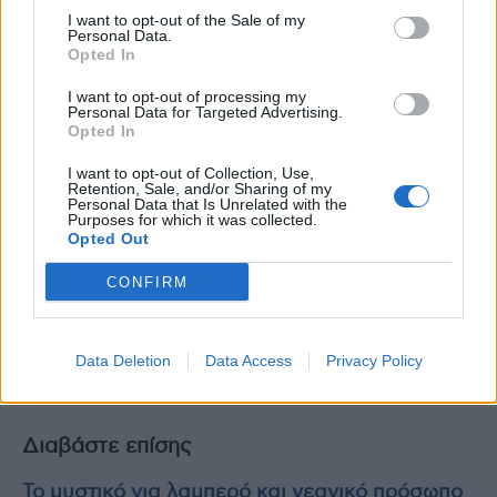
I want to opt-out of the Sale of my
δρομολογούμε ένα σχέδιο δράσης για να
Personal Data.
Opted In
διασφαλίσουμε ότι τα συστήματα
υγειονομικής περίθαλψης, τα ιδρύματα και τα
I want to opt-out of processing my
Personal Data for Targeted Advertising.
συνδεδεμένα ιατροτεχνολογικά προϊόντα είναι
Opted In
ανθεκτικά. Η πρόληψη είναι καλύτερη από τη
I want to opt-out of Collection, Use,
θεραπεία, οπότε πρέπει να αποτρέψουμε τις
Retention, Sale, and/or Sharing of my
Personal Data that Is Unrelated with the
κυβερνοεπιθέσεις από το να συμβούν. Αλλά
Purposes for which it was collected.
αν συμβούν, πρέπει να έχουμε τα πάντα στη
Opted Out
θέση τους για να τις εντοπίσουμε και να
CONFIRM
ανταποκριθούμε γρήγορα και να
ανακάμψουμε».
Data Deletion
Data Access
Privacy Policy
photo shutterstock
Διαβάστε επίσης
Το μυστικό για λαμπερό και νεανικό πρόσωπο