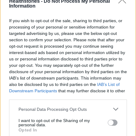
Healthstories -
Do Not Process My Personal
ευρωπαϊκού χώρου δεδομένων για την υγεία,
Information
ο οποίος θα θέσει τους πολίτες στο επίκεντρο
If you wish to opt-out of the sale, sharing to third parties, or
της υγειονομικής περίθαλψης τους,
processing of your personal or sensitive information for
παρέχοντάς τους πλήρη έλεγχο επί των
targeted advertising by us, please use the below opt-out
δεδομένων τους.
section to confirm your selection. Please note that after your
opt-out request is processed you may continue seeing
interest-based ads based on personal information utilized by
Η εκτελεστική αντιπρόεδρος αρμόδια για την
us or personal information disclosed to third parties prior to
τεχνολογική κυριαρχία, την ασφάλεια και τη
your opt-out. You may separately opt-out of the further
δημοκρατία
Χένα Βίρκουνεν
δήλωσε: «Η
disclosure of your personal information by third parties on the
σύγχρονη υγειονομική περίθαλψη έχει
IAB’s list of downstream participants. This information may
also be disclosed by us to third parties on the
IAB’s List of
σημειώσει απίστευτες προόδους μέσω του
Downstream Participants
that may further disclose it to other
ψηφιακού μετασχηματισμού, γεγονός που
third parties.
σημαίνει ότι οι πολίτες έχουν επωφεληθεί από
Personal Data Processing Opt Outs
καλύτερη υγειονομική περίθαλψη. Δυστυχώς,
τα συστήματα υγείας υπόκεινται επίσης σε
I want to opt-out of the Sharing of my
personal data.
περιστατικά και απειλές στον κυβερνοχώρο.
Opted In
Αυτός είναι ο λόγος για τον οποίο