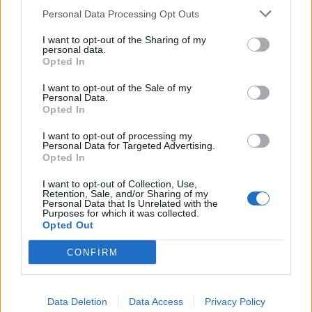
Personal Data Processing Opt Outs
1
2
3
I want to opt-out of the Sharing of my
personal data.
Opted In
Τελευταία Νέα
I want to opt-out of the Sale of my
Personal Data.
9 πράγματα που δεν πρέπει να
Opted In
λέτε σε έναν επισκέπτη
27 Φεβρουαρίου 2026
I want to opt-out of processing my
Personal Data for Targeted Advertising.
Opted In
I want to opt-out of Collection, Use,
Πάνω από 100 μωρά έχουν
Retention, Sale, and/or Sharing of my
Personal Data that Is Unrelated with the
γεννηθεί μέσω εξωσωματικής, με
Purposes for which it was collected.
την υποστήριξη της Be-Live
Opted Out
27 Φεβρουαρίου 2026
CONFIRM
Μεταπροπονητική πείνα: Ο λόγος
που θέλεις να καταβροχθίσεις τα
Data Deletion
Data Access
Privacy Policy
πάντα μετά την άσκηση