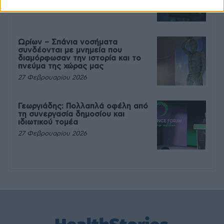
27 Φεβρουαρίου 2026
Ωρίων – Σπάνια νοσήματα
συνδέονται με μνημεία που
διαμόρφωσαν την ιστορία και το
πνεύμα της χώρας μας
27 Φεβρουαρίου 2026
Γεωργιάδης: Πολλαπλά οφέλη από
τη συνεργασία δημοσίου και
ιδιωτικού τομέα
27 Φεβρουαρίου 2026