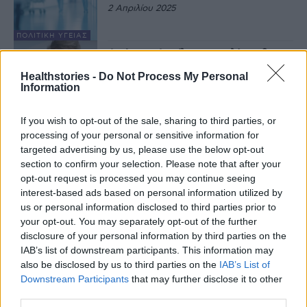
2 Απριλίου 2025
ΠΟΛΙΤΙΚΉ ΥΓΕΊΑΣ
Από τον Απρίλιο, οι πολίτες θα
μπορούν να βαθμολογούν τα
Healthstories -
Do Not Process My Personal
νοσοκομεία – Τι δήλωσε ο Κ.
Information
Μητσοτάκης
24 Μαρτίου 2025
If you wish to opt-out of the sale, sharing to third parties, or
ΕΙΔΉΣΕΙΣ
processing of your personal or sensitive information for
Γέφυρα ζωής από την Ελλάδα για
τα παιδιά της Γάζας
targeted advertising by us, please use the below opt-out
section to confirm your selection. Please note that after your
5 Φεβρουαρίου 2025
opt-out request is processed you may continue seeing
interest-based ads based on personal information utilized by
ΙΣΤΟΡΊΕΣ ΥΓΕΊΑΣ
us or personal information disclosed to third parties prior to
Πάνω από 300 κυβερνοεπιθέσεις
your opt-out. You may separately opt-out of the further
σε ευρωπαϊκά νοσοκομεία –
disclosure of your personal information by third parties on the
Σχέδιο δράσης από την ΕΕ
IAB’s list of downstream participants. This information may
17 Ιανουαρίου 2025
also be disclosed by us to third parties on the
IAB’s List of
Downstream Participants
that may further disclose it to other
HEALTHTECH
third parties.