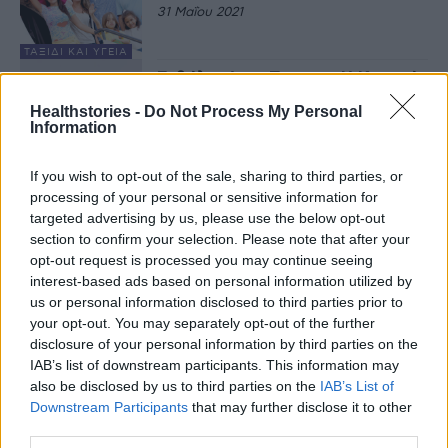
31 Μαΐου 2021
ΤΑΞΊΔΙ ΚΑΙ ΥΓΕΊΑ
Εμβόλιο AstraZeneca : Η Κομισιόν
δεν ανανέωσε την παραγγελία
Healthstories -
Do Not Process My Personal
9 Μαΐου 2021
Information
If you wish to opt-out of the sale, sharing to third parties, or
ΚΟΡΟΝΟΙΌΣ
processing of your personal or sensitive information for
Κομισιόν: Επιτάχυνση της
έγκρισης πειραματικών φαρμάκων
targeted advertising by us, please use the below opt-out
κατά της Covid-19
section to confirm your selection. Please note that after your
6 Μαΐου 2021
opt-out request is processed you may continue seeing
interest-based ads based on personal information utilized by
ΕΙΔΉΣΕΙΣ
us or personal information disclosed to third parties prior to
Τη χαλάρωση των περιορισμών
your opt-out. You may separately opt-out of the further
στα ταξίδια αναψυχής εντός ΕΕ,
disclosure of your personal information by third parties on the
προτείνει η Kομισιόν
IAB’s list of downstream participants. This information may
3 Μαΐου 2021
also be disclosed by us to third parties on the
IAB’s List of
Downstream Participants
that may further disclose it to other
ΚΟΡΟΝΟΙΌΣ
third parties.