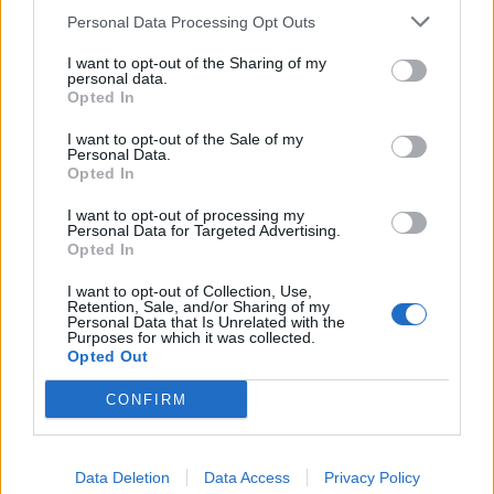
Personal Data Processing Opt Outs
1
2
I want to opt-out of the Sharing of my
personal data.
Opted In
Τελευταία Νέα
I want to opt-out of the Sale of my
Personal Data.
9 πράγματα που δεν πρέπει να
Opted In
λέτε σε έναν επισκέπτη
27 Φεβρουαρίου 2026
I want to opt-out of processing my
Personal Data for Targeted Advertising.
Opted In
I want to opt-out of Collection, Use,
Πάνω από 100 μωρά έχουν
Retention, Sale, and/or Sharing of my
Personal Data that Is Unrelated with the
γεννηθεί μέσω εξωσωματικής, με
Purposes for which it was collected.
την υποστήριξη της Be-Live
Opted Out
27 Φεβρουαρίου 2026
CONFIRM
Μεταπροπονητική πείνα: Ο λόγος
που θέλεις να καταβροχθίσεις τα
Data Deletion
Data Access
Privacy Policy
πάντα μετά την άσκηση