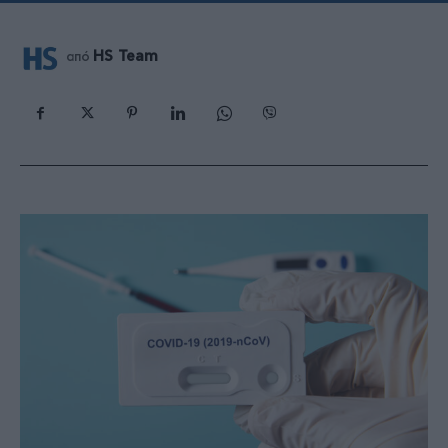
HS Team
από