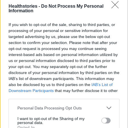
08:30-15:00
Healthstories -
Do Not Process My Personal
Έβρος, Κέντρο Υγείας Ορεστιάδας, Ευριπιδου
Information
Ζιγκμπουργκ 10, 08:30-15:30
If you wish to opt-out of the sale, sharing to third parties, or
Έβρος, Λιμάνι Καμαριώτισσας, Σαμοθράκη,
processing of your personal or sensitive information for
08:00-15:00
targeted advertising by us, please use the below opt-out
Εύβοια, Χαλκίδα, Πάρκο του Λαού, Αλιβερίου
section to confirm your selection. Please note that after your
και Κιαπέκου γωνία, 09:30-15:00
opt-out request is processed you may continue seeing
interest-based ads based on personal information utilized by
Ευρυτανία, έναντι ΚΑΠΗ Καρπενησίου, 09.00-
us or personal information disclosed to third parties prior to
15.30
your opt-out. You may separately opt-out of the further
Ζάκυνθος, ΙΚΑ, Γλάδστωνος 6, 08:30-15:30
disclosure of your personal information by third parties on the
IAB’s list of downstream participants. This information may
Ηλεία, Πύργος, Γενικό Νοσοκομείο, 08:30-
also be disclosed by us to third parties on the
IAB’s List of
14:30
Downstream Participants
that may further disclose it to other
Ηλεία, Αμαλιάδα, Συνεδριακό Κέντρο, 08:30-
third parties.
14:30
Personal Data Processing Opt Outs
Χανιά, Γ.Ν Χανίων «Άγιος Γεώργιος», (ΤΕΠ
Covid), 08:30-14:30
I want to opt-out of the Sharing of my
personal data.
Χίος, Κ.Υ Χίου, Λετσαίνης 1 & Αγ. Ειρήνης,
Opted In