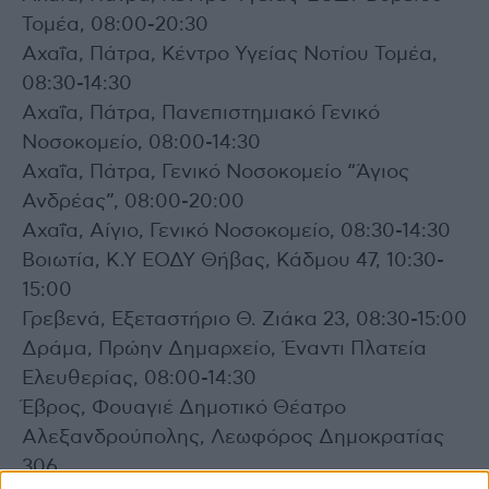
Τομέα, 08:00-20:30
Αχαΐα, Πάτρα, Κέντρο Υγείας Νοτίου Τομέα,
08:30-14:30
Αχαΐα, Πάτρα, Πανεπιστημιακό Γενικό
Νοσοκομείο, 08:00-14:30
Αχαΐα, Πάτρα, Γενικό Νοσοκομείο “Άγιος
Ανδρέας”, 08:00-20:00
Αχαΐα, Αίγιο, Γενικό Νοσοκομείο, 08:30-14:30
Βοιωτία, Κ.Υ ΕΟΔΥ Θήβας, Κάδμου 47, 10:30-
15:00
Γρεβενά, Εξεταστήριο Θ. Ζιάκα 23, 08:30-15:00
Δράμα, Πρώην Δημαρχείο, Έναντι Πλατεία
Ελευθερίας, 08:00-14:30
Έβρος, Φουαγιέ Δημοτικό Θέατρο
Αλεξανδρούπολης, Λεωφόρος Δημοκρατίας
306,