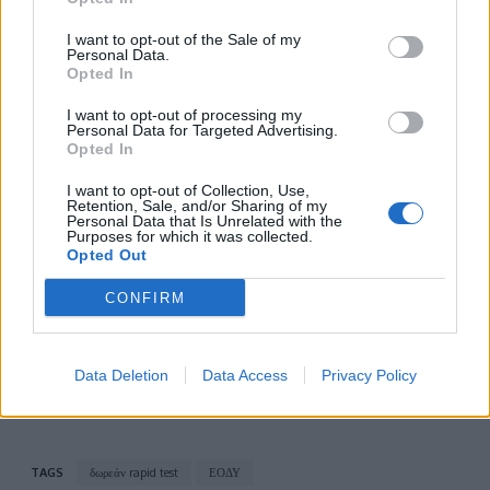
07:30-14:30
I want to opt-out of the Sale of my
Χίος, Κ.Υ ΕΟΔΥ Χίου, Λετσαίνης 1 & Αγ.
Personal Data.
Opted In
Ειρήνης, 07:30-14:30
Χίος, Πλατεία Βουνακίου Χίου, 07:30-14:30
I want to opt-out of processing my
Personal Data for Targeted Advertising.
Χίος, Αρμόλια, 09:00-12:00
Opted In
I want to opt-out of Collection, Use,
Διαβάστε επίσης
Retention, Sale, and/or Sharing of my
Personal Data that Is Unrelated with the
Purposes for which it was collected.
Πώς να προετοιμαστείτε για να αντέξετε τις
Opted Out
αλλεργίες της άνοιξης
CONFIRM
Ενεργειακή αναβάθμιση του Νοσοκομείου
Κεφαλληνίας και 7 Κέντρων Υγείας
Data Deletion
Data Access
Privacy Policy
TAGS
δωρεάν rapid test
ΕΟΔΥ