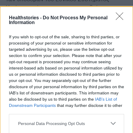
Υγείας που έχουν πραγματοποιηθεί τις
τελευταίες δεκαετίες στη Δυτική Ελλάδα,
Healthstories -
Do Not Process My Personal
Information
παίρνει σάρκα και οστά.
If you wish to opt-out of the sale, sharing to third parties, or
Με την υπογραφή των σημερινών συμβάσεων,
processing of your personal or sensitive information for
ύψους 16 εκατ. ευρώ, ένα ακόμη νοσοκομείο
targeted advertising by us, please use the below opt-out
και 7 Κέντρα Υγείας της Περιφέρειας
section to confirm your selection. Please note that after your
opt-out request is processed you may continue seeing
εκσυγχρονίζονται, ώστε οι κάτοικοι και οι
interest-based ads based on personal information utilized by
επισκέπτες αυτών των περιοχών να
us or personal information disclosed to third parties prior to
λαμβάνουν ουσιαστική φροντίδα και
your opt-out. You may separately opt-out of the further
disclosure of your personal information by third parties on the
περίθαλψη. Με υψηλή τεχνογνωσία, εμπειρία
IAB’s list of downstream participants. This information may
και αξιοπιστία, η Μονάδα Συμβάσεων
also be disclosed by us to third parties on the
IAB’s List of
Στρατηγικής Σημασίας του ΤΑΙΠΕΔ συνεχίζει
Downstream Participants
that may further disclose it to other
να συνδράμει καθοριστικά στην οικοδόμηση
third parties.
ενός νέου και σύγχρονου συστήματος υγείας,
Personal Data Processing Opt Outs
ειδικά στα ελληνικά νησιά και την