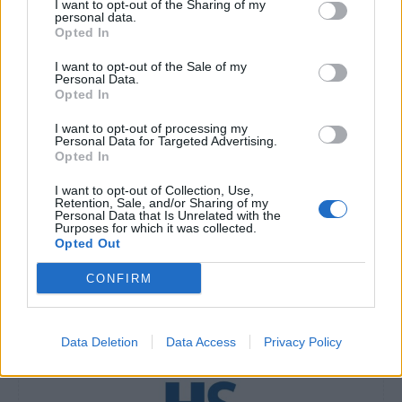
I want to opt-out of the Sharing of my
Περιφέρεια».
personal data.
Opted In
Διαβάστε επίσης
I want to opt-out of the Sale of my
Personal Data.
Opted In
Ενεργειακή αναβάθμιση και ανακαίνιση 3
Νοσοκομείων και 26 Κέντρων Υγείας
I want to opt-out of processing my
Personal Data for Targeted Advertising.
Opted In
Στ. Χανδακάς: Σημαντική η δήλωση Έλον
I want to opt-out of Collection, Use,
Μασκ για δημογραφικό/υπογεννητικότητα –
Retention, Sale, and/or Sharing of my
Personal Data that Is Unrelated with the
Τα ανησυχητικά στοιχεία
Purposes for which it was collected.
Opted Out
CONFIRM
TAGS
ενεργειακή αναβάθμιση νοσοκομείων
υπουργείο Υγείας
Data Deletion
Data Access
Privacy Policy