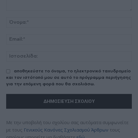
Σχόλιο:
Όν
Ema
Ισ
αποθηκεύστε το όνομα, το ηλεκτρονικό ταχυδρομείο
και τον ιστότοπό μου σε αυτό το πρόγραμμα περιήγησης
για την επόμενη φορά που θα σχολιάσω.
Με την υποβολή του σχολίου σας αυτόματα συμφωνείτε
με τους
Γενικούς Κανόνες Σχολιασμού Άρθρων
τους
οποίους μπορείτε να διαβάσετε
εδώ
.