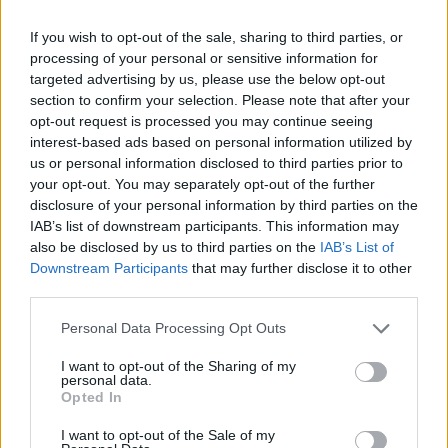
If you wish to opt-out of the sale, sharing to third parties, or
«Πρέπει να κάνουμε self test και rapid test,
processing of your personal or sensitive information for
όταν έχουμε συμπτώματα, δεν κάνει πλέον ο
targeted advertising by us, please use the below opt-out
κόσμος test και αυτό είναι πρόβλημα. Διότι
section to confirm your selection. Please note that after your
opt-out request is processed you may continue seeing
νοσεί και μπορεί να μεταδώσει την ασθένεια
interest-based ads based on personal information utilized by
σε ηλικιωμένους ή σε άλλα ευπαθή άτομα»,
us or personal information disclosed to third parties prior to
καταλήγει.
your opt-out. You may separately opt-out of the further
disclosure of your personal information by third parties on the
IAB’s list of downstream participants. This information may
Διαβάστε επίσης
also be disclosed by us to third parties on the
IAB’s List of
Downstream Participants
that may further disclose it to other
ΠΕΦ: Νέες θέσεις εργασίας στην Τρίπολη
third parties.
Personal Data Processing Opt Outs
Ευρωπαϊκός Οργανισμός Φαρμάκων: Προσοχή
στα πλαστά στυλό σεμαγλουτίδης
I want to opt-out of the Sharing of my
personal data.
Opted In
I want to opt-out of the Sale of my