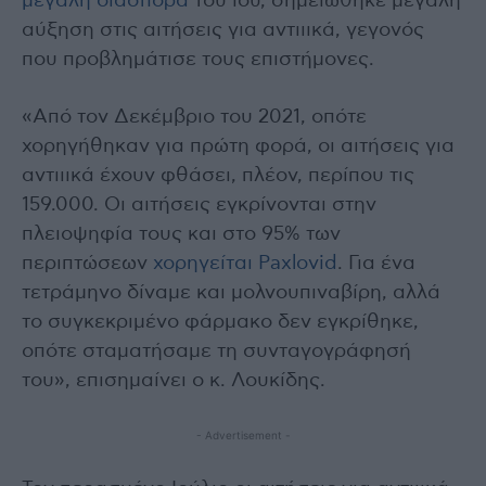
μεγάλη διασπορά
του ιού, σημειώθηκε μεγάλη
αύξηση στις αιτήσεις για αντιιικά, γεγονός
που προβλημάτισε τους επιστήμονες.
«Από τον Δεκέμβριο του 2021, οπότε
χορηγήθηκαν για πρώτη φορά, οι αιτήσεις για
αντιιικά έχουν φθάσει, πλέον, περίπου τις
159.000. Οι αιτήσεις εγκρίνονται στην
πλειοψηφία τους και στο 95% των
περιπτώσεων
χορηγείται Paxlovid
. Για ένα
τετράμηνο δίναμε και μολνουπιναβίρη, αλλά
το συγκεκριμένο φάρμακο δεν εγκρίθηκε,
οπότε σταματήσαμε τη συνταγογράφησή
του», επισημαίνει ο κ. Λουκίδης.
- Advertisement -