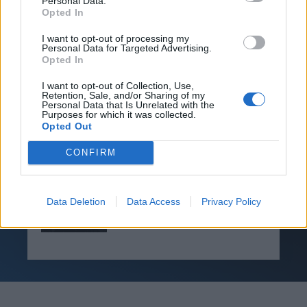
Personal Data.
Opted In
I want to opt-out of processing my
Personal Data for Targeted Advertising.
Opted In
I want to opt-out of Collection, Use,
TAGS
COVID-19
ΑΝΤΙΙΙΚΆ
ΣΤΈΛΙΟΣ ΛΟΥΚΊΔΗΣ
Retention, Sale, and/or Sharing of my
Personal Data that Is Unrelated with the
Purposes for which it was collected.
Opted Out
CONFIRM
Βίκυ Καρατζαφέρη
Data Deletion
Data Access
Privacy Policy