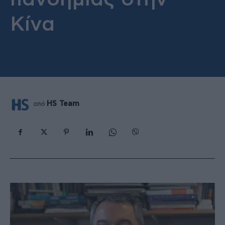
Κίνα
HS Team
από