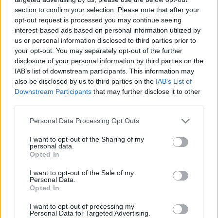
καλό σύστημα υγείας ιδιαίτερα σε
section to confirm your selection. Please note that after your
opt-out request is processed you may continue seeing
νοσοκομειακό επίπεδο. Η πρωτοβάθμια
interest-based ads based on personal information utilized by
φροντίδα υγείας είναι υποβαθμισμένη γιατί οι
us or personal information disclosed to third parties prior to
Κινέζοι εμπιστεύονται μόνο τα μεγάλα
your opt-out. You may separately opt-out of the further
disclosure of your personal information by third parties on the
νοσοκομεία. Θα αναγκαστούν να κάνουν
IAB’s list of downstream participants. This information may
εισαγωγές αποτελεσματικών εμβολίων (ήδη οι
also be disclosed by us to third parties on the
IAB’s List of
πλούσιοι Κινέζοι πηγαίνουν στο Μακάο για να
Downstream Participants
that may further disclose it to other
κάνουν mRNA εμβόλια) και δυστυχώς θα
third parties.
έχουν μεγάλες απώλειες, ιδιαίτερα στους πιο
Personal Data Processing Opt Outs
ηλικιωμένους πληθυσμούς».
I want to opt-out of the Sharing of my
personal data.
Διαβάστε επίσης
Opted In
I want to opt-out of the Sale of my
Στέλλα Κυριακίδου προς τους Υπουργούς
Personal Data.
Opted In
Υγείας: Πιθανός ο αντίκτυπος των ταξιδιών
από Κίνα προς Ευρώπη
I want to opt-out of processing my
Personal Data for Targeted Advertising.