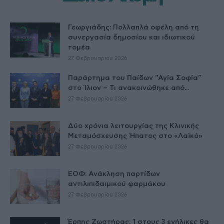
Γεωργιάδης: Πολλαπλά οφέλη από τη
συνεργασία δημοσίου και ιδιωτικού
τομέα
27 Φεβρουαρίου 2026
Παράρτημα του Παίδων “Αγία Σοφία”
στο Ίλιον – Τι ανακοινώθηκε από...
27 Φεβρουαρίου 2026
Δύο χρόνια λειτουργίας της Κλινικής
Μεταμόσχευσης Ήπατος στο «Λαϊκό»
27 Φεβρουαρίου 2026
ΕΟΦ: Ανάκληση παρτίδων
αντιλιπιδαιμικού φαρμάκου
27 Φεβρουαρίου 2026
Έρπης Ζωστήρας: 1 στους 3 ενήλικες θα