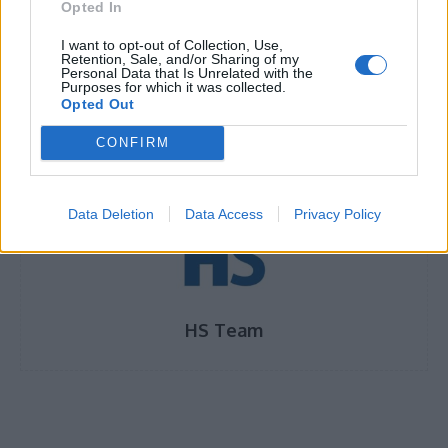
Opted In
Κομισιόν: Ανάγκη συντονισμού για το νέο
I want to opt-out of Collection, Use,
κύμα COVID-19 στην Κίνα
Retention, Sale, and/or Sharing of my
Personal Data that Is Unrelated with the
Purposes for which it was collected.
Opted Out
CONFIRM
TAGS
Ηλίας Μόσιαλος
Κίνα
Κορονοϊός
Data Deletion
Data Access
Privacy Policy
HS Team