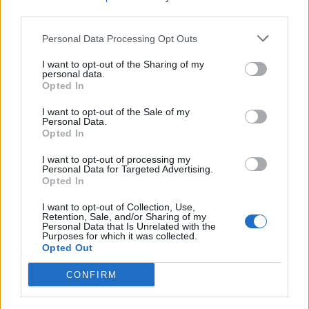
Κατάστημα, 09:00-15:00
third parties.
Κιλκίς, Ευρωπός, Δημοτικό Κατάστημα, 09:00-
Personal Data Processing Opt Outs
15:00
Κιλκίς, Νέα Σάντα, Σύλλογος Ποντίων, 09:00-
I want to opt-out of the Sharing of my
personal data.
15:00
Opted In
Κιλκίς, Πολύκαστρο, Κέντρο Υγείας
I want to opt-out of the Sale of my
Πολυκάστρου, 09:00-15:00
Personal Data.
Opted In
Κοζάνη, Πνευματικό Κέντρο Πτολεμαΐδας,
Περγαμου 62, 08:15-15:15
I want to opt-out of processing my
Personal Data for Targeted Advertising.
Κοζάνη, Κέντρο Υγείας Κοζάνης,
Opted In
Αριστοφάνους 5Α, 08:15-19:30
I want to opt-out of Collection, Use,
Κόρινθος, Δημοτικό θέατρο Κορίνθου,
Retention, Sale, and/or Sharing of my
Personal Data that Is Unrelated with the
Δαμασκηνού 57, πλησίον πανεπιστημίου,
Purposes for which it was collected.
Opted Out
09:00-14:00
Κως, πρώην παιδικός σταθμός, Ιερού Λόχου 15,
CONFIRM
08:30-15:00
Λακωνία, Κοινωνικό Φαρμακείο Σπάρτης,