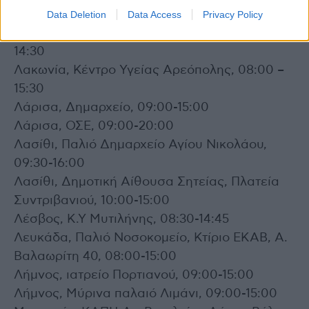
Ευαγγελίστριας 93, 09:00 – 15:00
Data Deletion
Data Access
Privacy Policy
Λακωνία, Γενικό Νοσοκομείο Σπάρτης, 09:00 –
14:30
Λακωνία, Κέντρο Υγείας Αρεόπολης, 08:00 –
15:30
Λάρισα, Δημαρχείο, 09:00-15:00
Λάρισα, ΟΣΕ, 09:00-20:00
Λασίθι, Παλιό Δημαρχείο Αγίου Νικολάου,
09:30-16:00
Λασίθι, Δημοτική Αίθουσα Σητείας, Πλατεία
Συντριβανιού, 10:00-15:00
Λέσβος, Κ.Υ Μυτιλήνης, 08:30-14:45
Λευκάδα, Παλιό Νοσοκομείο, Κτίριο ΕΚΑΒ, Α.
Βαλαωρίτη 40, 08:00-15:00
Λήμνος, ιατρείο Πορτιανού, 09:00-15:00
Λήμνος, Μύρινα παλαιό Λιμάνι, 09:00-15:00