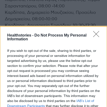
Σαρανταπόρου, 08:00 -14:00
Καρδίτσα, Δημαρχείο Μουζακίου, Προαύλιο
Δημαρχείου, 08:00-10:00
Καρδίτσα, Δημαρχείο Σοφάδων, 10:30-12:30
Καρδίτσα, Κεντρική Πλατεία Παλαμά, Ηρ.
Healthstories -
Do Not Process My Personal
Πολυτεχνείου 12, 13:00-14:30
Information
Καστοριά, ISOBOX Λεωφόρος Κύκνων, 08:30-
If you wish to opt-out of the sale, sharing to third parties, or
15:30
processing of your personal or sensitive information for
Καστοριά, Άργος Ορεστικό, 09:30-13:30
targeted advertising by us, please use the below opt-out
Κέρκυρα, Δημοτικό Θέατρο, Μάντζαρου 5,
section to confirm your selection. Please note that after your
09:00-20:00
opt-out request is processed you may continue seeing
interest-based ads based on personal information utilized by
Κέρκυρα, Κέντρο Υγείας Λευκίμμης, 09:30-
us or personal information disclosed to third parties prior to
14:30
your opt-out. You may separately opt-out of the further
Κιλκίς, ΚΑΠΗ Κιλκίς, Καπέτα Γεωργίου 26,
disclosure of your personal information by third parties on the
IAB’s list of downstream participants. This information may
09:00-15:00
also be disclosed by us to third parties on the
IAB’s List of
Κιλκίς, Αξιούπολη, Πρώην ΔΕΥΑ- Δημοτικό
Downstream Participants
that may further disclose it to other