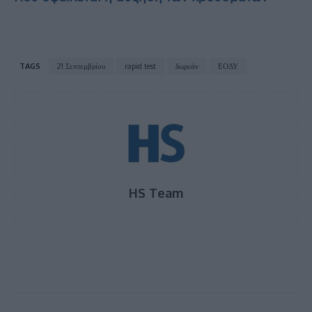
TAGS
21 Σεπτεμβρίου
rapid test
δωρεάν
ΕΟΔΥ
HS Team