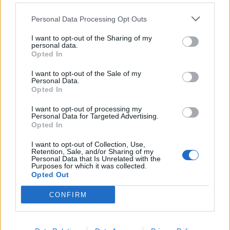
Δείτε Ακόμη
Personal Data Processing Opt Outs
Γεωργιάδης: Πολλαπλά οφέλη από τη
I want to opt-out of the Sharing of my
personal data.
συνεργασία δημοσίου και ιδιωτικού
Opted In
τομέα
27 Φεβρουαρίου 2026
I want to opt-out of the Sale of my
Personal Data.
Παράρτημα του Παίδων “Αγία Σοφία”
Opted In
στο Ίλιον – Τι ανακοινώθηκε από...
I want to opt-out of processing my
27 Φεβρουαρίου 2026
Personal Data for Targeted Advertising.
Opted In
Δύο χρόνια λειτουργίας της Κλινικής
I want to opt-out of Collection, Use,
Μεταμόσχευσης Ήπατος στο «Λαϊκό»
Retention, Sale, and/or Sharing of my
Personal Data that Is Unrelated with the
27 Φεβρουαρίου 2026
Purposes for which it was collected.
Opted Out
ΕΟΦ: Ανάκληση παρτίδων
CONFIRM
αντιλιπιδαιμικού φαρμάκου
27 Φεβρουαρίου 2026