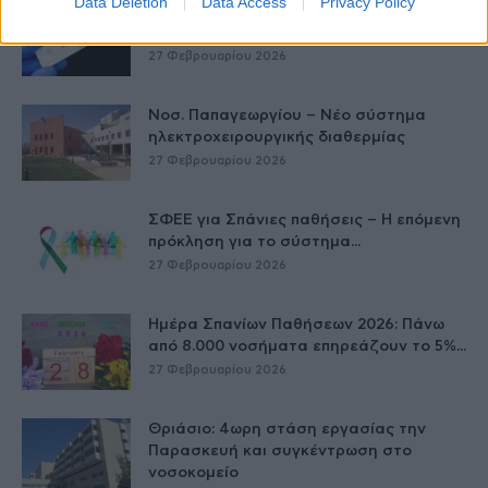
Data Deletion
Data Access
Privacy Policy
Έρπης Ζωστήρας: 1 στους 3 ενήλικες θα
νοσήσει
27 Φεβρουαρίου 2026
Νοσ. Παπαγεωργίου – Νέο σύστημα
ηλεκτροχειρουργικής διαθερμίας
27 Φεβρουαρίου 2026
ΣΦΕΕ για Σπάνιες παθήσεις – Η επόμενη
πρόκληση για το σύστημα...
27 Φεβρουαρίου 2026
Ημέρα Σπανίων Παθήσεων 2026: Πάνω
από 8.000 νοσήματα επηρεάζουν το 5%...
27 Φεβρουαρίου 2026
Θριάσιο: 4ωρη στάση εργασίας την
Παρασκευή και συγκέντρωση στο
νοσοκομείο