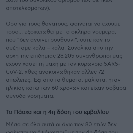
3.6% του συνολικού αριθμού των θετικών
αποτελεσμάτων).
Όσο για τους θανάτους, φαίνεται να έχουμε
τόσο… εξοικειωθεί με τα σκληρά νούμερα,
που “δεν ανοίγει ρουθούνι”, ούτε καν το
συζητάμε καλά – καλά. Συνολικά από την
αρχή της επιδημίας 28.205 συνάνθρωποί μας
έχουν χάσει τη μάχη με τον κορωνοϊό SARS-
CoV-2, χθες ανακοινώθηκαν άλλες 72
απώλειες. Έξι από τα θύματα, μάλιστα, ήταν
ηλικίας κάτω των 60 χρόνων και είχαν σοβαρά
συνοδά νοσήματα.
Το Πάσχα και η 4η δόση του εμβολίου
Μέσα σε όλα αυτά οι άνω των 80 ετών δεν
φαίνεται να “ψήνονται” με την 4η δόση του