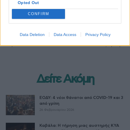
Opted Out
CONFIRM
Προηγούμενο άρθρο
Επόμενο άρθρο
Πού γίνονται δωρεάν rapid
Όλα τα κόλπα για να
Data Deletion
Data Access
Privacy Policy
test, σήμερα Τρίτη 12
σταματήσετε το συνεχές
Απριλίου
φτέρνισμα
Δείτε Ακόμη
ΕΟΔΥ: 4 νέοι θάνατοι από COVID-19 και 3
από γρίπη
26 Φεβρουαρίου 2026
Καβάλα: Η τήρηση μιας αυστηρής ΚΥΑ