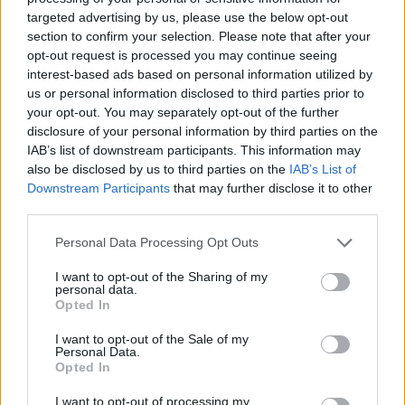
targeted advertising by us, please use the below opt-out
section to confirm your selection. Please note that after your
opt-out request is processed you may continue seeing
interest-based ads based on personal information utilized by
us or personal information disclosed to third parties prior to
your opt-out. You may separately opt-out of the further
disclosure of your personal information by third parties on the
IAB’s list of downstream participants. This information may
also be disclosed by us to third parties on the
IAB’s List of
Downstream Participants
that may further disclose it to other
third parties.
Προηγούμενο άρθρο
Επόμενο άρθρο
Personal Data Processing Opt Outs
Ποια ανθρώπινη ανάγκη
ΠΑΣΙΔΙΚ: Ποιοι αποτελούν
I want to opt-out of the Sharing of my
καλύπτουν οι θεωρίες
το νέο διοικητικό συμβούλιο
personal data.
συνωμοσίας και πώς
Opted In
αποφέρουν κέρδη για
κάποιους
I want to opt-out of the Sale of my
Personal Data.
Opted In
I want to opt-out of processing my