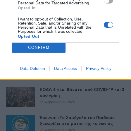
Personal Data for Targeted Advertising.
Opted In
Δείτε Ακόμη
I want to opt-out of Collection, Use,
Retention, Sale, and/or Sharing of my
Personal Data that Is Unrelated with the
Purposes for which it was collected.
Γαλλία – Η τοξίνη κερεουλίδη
Opted Out
εντοπίστηκε σε βρέφος από βρεφικό
γάλα...
CONFIRM
27 Φεβρουαρίου 2026
Όταν οι έφηβοι καπνίζουν – Η
Αλεξάνδρα Καππάτου συμβουλεύει
Data Deletion
Data Access
Privacy Policy
26 Φεβρουαρίου 2026
ΕΟΔΥ: 4 νέοι θάνατοι από COVID-19 και 3
από γρίπη
26 Φεβρουαρίου 2026
Έρευνα: «Το Χαμόγελο του Παιδιού»
ξεχωρίζει στα μάτια της κοινωνίας
26 Φεβρουαρίου 2026