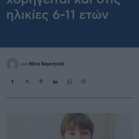
ηλικίες 6-11 ετών
Νίνα Κομνηνού
από