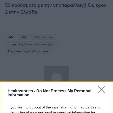
50 κρούσματα με την υποπαραλλαγή Όμικρον
2 στην Ελλάδα
TAGS
EMA
Moderna παιδιά
αναμνηστική δόση σε παιδιά και έφηβους
Ευρωπαϊκός Οργανισμός Φαρμάκου
Healthstories -
Do Not Process My Personal
Information
Νίνα Κομνηνού
If you wish to opt-out of the sale, sharing to third parties, or
processing of your personal or sensitive information for