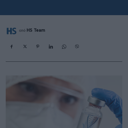
HS Team
από