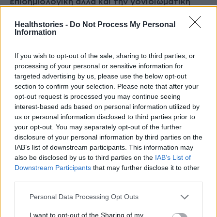
επιδημιολογική αλλά και την γονιδιωματική
επιτήρηση. Οι ειδικοί αναμένουν ότι όπως και
Healthstories -
Do Not Process My Personal
με την όμικρον, τα εμβόλια θα συνεχίσουν να
Information
είναι αποτελεσματικά κατά της σοβαρής
ασθένειας μετά από μόλυνση με την BA.2.
If you wish to opt-out of the sale, sharing to third parties, or
processing of your personal or sensitive information for
targeted advertising by us, please use the below opt-out
Επίσης, παρά την πρόσφατη αύξηση των
section to confirm your selection. Please note that after your
κρουσμάτων, η Δανία χαλαρώνει τους
opt-out request is processed you may continue seeing
περιορισμούς επειδή ο αριθμός των ασθενών
interest-based ads based on personal information utilized by
us or personal information disclosed to third parties prior to
με COVID στις ΜΕΘ μειώνεται, καταλήγει ο
your opt-out. You may separately opt-out of the further
Ηλίας Μόσιαλος.
disclosure of your personal information by third parties on the
IAB’s list of downstream participants. This information may
also be disclosed by us to third parties on the
IAB’s List of
Διαβάστε επίσης
Downstream Participants
that may further disclose it to other
Δύο κρούσματα με την υποπαραλλαγή
third parties.
Όμικρον στην Ελλάδα &#8211; Τι αναφέρει ο
Personal Data Processing Opt Outs
ΕΟΔΥ
Οι εξαγωγές του Φιλίππου, το βέτο του
I want to opt-out of the Sharing of my