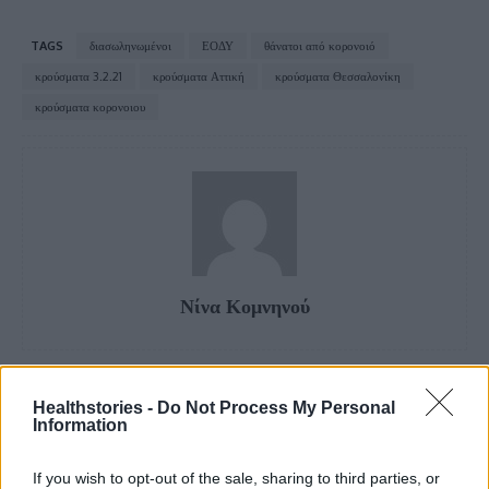
TAGS
διασωληνωμένοι
ΕΟΔΥ
θάνατοι από κορονοιό
κρούσματα 3.2.21
κρούσματα Αττική
κρούσματα Θεσσαλονίκη
κρούσματα κορονοιου
Νίνα Κομνηνού
Healthstories -
Do Not Process My Personal
Information
If you wish to opt-out of the sale, sharing to third parties, or