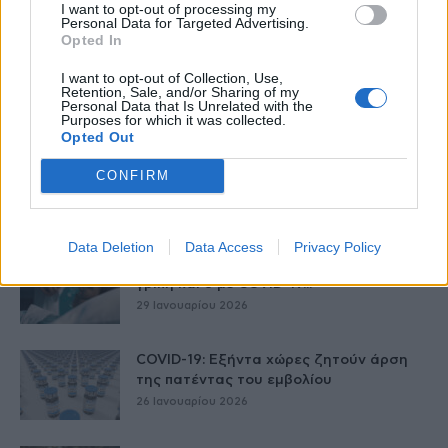
I want to opt-out of processing my
12 Φεβρουαρίου 2026
Personal Data for Targeted Advertising.
Opted In
Η επίδραση της πανδημίας COVID-19
I want to opt-out of Collection, Use,
Retention, Sale, and/or Sharing of my
στην επιβίωση ασθενών με καρκίνο
Personal Data that Is Unrelated with the
10 Φεβρουαρίου 2026
Purposes for which it was collected.
Opted Out
Έκθεση ΕΟΔΥ: 9 θάνατοι από γρίπη και 7
CONFIRM
από COVID-19 την...
5 Φεβρουαρίου 2026
Data Deletion
Data Access
Privacy Policy
Έκθεση ΕΟΔΥ: 12 θάνατοι ασθενών με
γρίπη και 8 με COVID-19...
29 Ιανουαρίου 2026
COVID-19: Εξήντα χώρες ζητούν άρση
της πατέντας του εμβολίου
26 Ιανουαρίου 2026