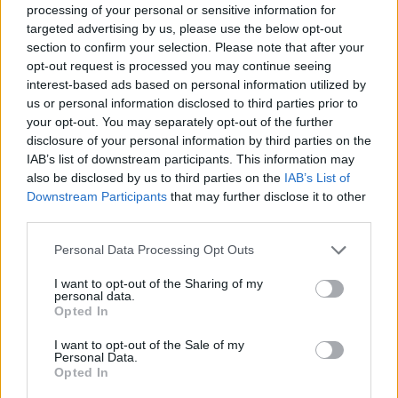
processing of your personal or sensitive information for
targeted advertising by us, please use the below opt-out
section to confirm your selection. Please note that after your
opt-out request is processed you may continue seeing
Δείτε Ακόμη
interest-based ads based on personal information utilized by
us or personal information disclosed to third parties prior to
your opt-out. You may separately opt-out of the further
ΕΟΔΥ: 4 νέοι θάνατοι από COVID-19 και 3
από γρίπη
disclosure of your personal information by third parties on the
IAB’s list of downstream participants. This information may
26 Φεβρουαρίου 2026
also be disclosed by us to third parties on the
IAB’s List of
Downstream Participants
that may further disclose it to other
Καβάλα: Η τήρηση μιας αυστηρής ΚΥΑ
third parties.
και τα προβλήματα όσων πέθαναν...
25 Φεβρουαρίου 2026
Personal Data Processing Opt Outs
I want to opt-out of the Sharing of my
Έκθεση ΕΟΔΥ: 3 θάνατοι από γρίπη και 2
personal data.
από COVID-19 την...
Opted In
19 Φεβρουαρίου 2026
I want to opt-out of the Sale of my
Personal Data.
Opted In
Έκθεση ΕΟΔΥ: 15 θάνατοι από γρίπη, 7
από COVID-19 την...