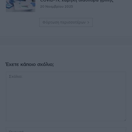
COVID-19, χαμηλή διασπορά γρίπης
20 Νοεμβρίου 2025
Φόρτωση περισσοτέρων
Έχετε κάποιο σχόλιο;
Σχόλιο:
Όν