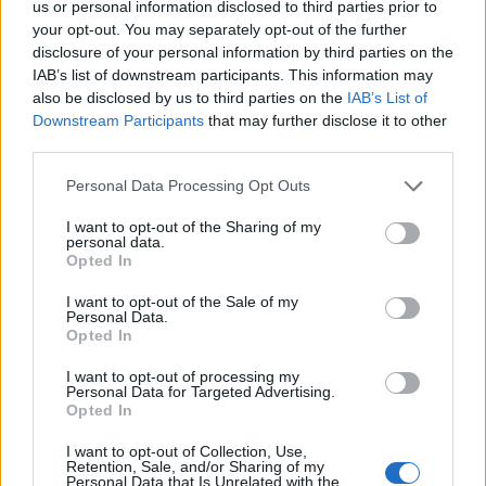
us or personal information disclosed to third parties prior to
Καβάλα: Η τήρηση μιας αυστηρής ΚΥΑ
your opt-out. You may separately opt-out of the further
και τα προβλήματα όσων πέθαναν...
disclosure of your personal information by third parties on the
25 Φεβρουαρίου 2026
IAB’s list of downstream participants. This information may
also be disclosed by us to third parties on the
IAB’s List of
Downstream Participants
that may further disclose it to other
Έκθεση ΕΟΔΥ: 3 θάνατοι από γρίπη και 2
third parties.
από COVID-19 την...
19 Φεβρουαρίου 2026
Personal Data Processing Opt Outs
I want to opt-out of the Sharing of my
Έκθεση ΕΟΔΥ: 15 θάνατοι από γρίπη, 7
personal data.
από COVID-19 την...
Opted In
12 Φεβρουαρίου 2026
I want to opt-out of the Sale of my
Personal Data.
Opted In
Η επίδραση της πανδημίας COVID-19
στην επιβίωση ασθενών με καρκίνο
I want to opt-out of processing my
10 Φεβρουαρίου 2026
Personal Data for Targeted Advertising.
Opted In
Έκθεση ΕΟΔΥ: 9 θάνατοι από γρίπη και 7
I want to opt-out of Collection, Use,
από COVID-19 την...
Retention, Sale, and/or Sharing of my
Personal Data that Is Unrelated with the
5 Φεβρουαρίου 2026