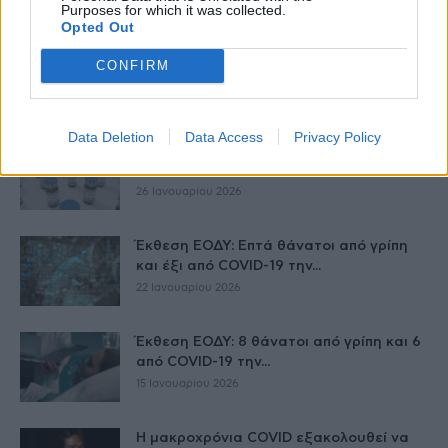
Purposes for which it was collected.
Opted Out
Έκθεση ΕΟΔΥ: 12 θάνατοι ασθενών με
CONFIRM
γρίπη και 8 με COVID-19...
29 Ιανουαρίου 2026
Data Deletion
Data Access
Privacy Policy
COVID-19: Εξήντα χώρες ζητούν άρση
της πατέντας του εμβολίου
26 Ιανουαρίου 2026
Έκθεση ΕΟΔΥ: Επτά θάνατοι από γρίπη
και έξι από COVID-19 την...
22 Ιανουαρίου 2026
Έκθεση ΕΟΔΥ: 8 θάνατοι από γρίπη και 6
από COVID-19 την...
15 Ιανουαρίου 2026
Η μακροχρόνια COVID εξακολουθεί να