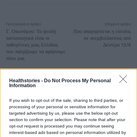
Προηγούμενο άρθρο
Επόμενο άρθρο
Γ. Οικονόμου: Τα ψευδή
Που απαγορεύεται η είσοδος
πιστοποιητικά είναι οι
σε ανεμβολίαστους από
παθογένειες μιας Ελλάδας
Δευτέρα 13/9
που πασχίζουμε να αφήσουμε
πίσω μας
Healthstories -
Do Not Process My Personal
Information
Δείτε Ακόμη
If you wish to opt-out of the sale, sharing to third parties, or
processing of your personal or sensitive information for
targeted advertising by us, please use the below opt-out
ΕΟΔΥ: 4 νέοι θάνατοι από COVID-19 και 3
section to confirm your selection. Please note that after your
από γρίπη
opt-out request is processed you may continue seeing
26 Φεβρουαρίου 2026
interest-based ads based on personal information utilized by