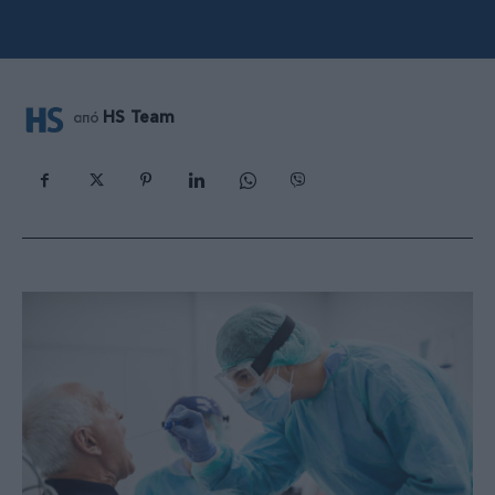
HS Team
από