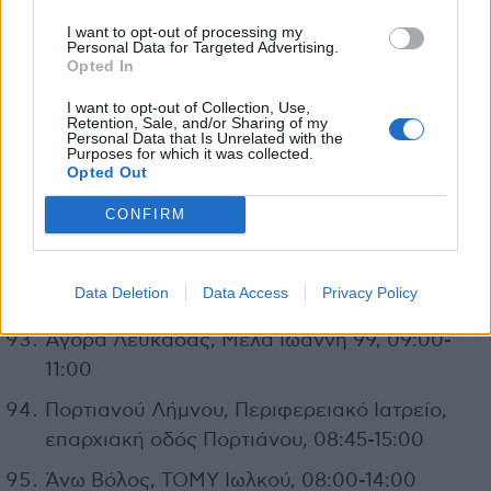
Δ. Σητείας Λασιθίου, κεντρικό σιντριβάνι,
I want to opt-out of processing my
Personal Data for Targeted Advertising.
10:00-14:00
Opted In
Κ.Υ. Μυτιλήνης, Πλατεία Μαρτύρων, 09:00-
I want to opt-out of Collection, Use,
17:00
Retention, Sale, and/or Sharing of my
Personal Data that Is Unrelated with the
Purposes for which it was collected.
Σκούταρος, Λέσβος, 10:00-15:00
Opted Out
ΚΑΠΗ Λευκάδας, Σκιαδαρέση 3, 08:00-
CONFIRM
16:00
Διοικητήριο Λευκάδας, Αντωνίου Τζεβελέκη
Data Deletion
Data Access
Privacy Policy
1, 09:00-11:00
Αγορά Λευκάδας, Μελά Ιωάννη 99, 09:00-
11:00
Πορτιανού Λήμνου, Περιφερειακό Ιατρείο,
επαρχιακή οδός Πορτιάνου, 08:45-15:00
Άνω Βόλος, ΤΟΜΥ Ιωλκού, 08:00-14:00