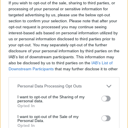
If you wish to opt-out of the sale, sharing to third parties, or
57, 08:30-13:00
processing of your personal or sensitive information for
Επαρχείο Κω, Ακτή Μιαούλη 2, 08:30-15:00
targeted advertising by us, please use the below opt-out
section to confirm your selection. Please note that after your
Κ.Υ. Αρεόπολης, Λακωνία, 08:00-14:30
opt-out request is processed you may continue seeing
interest-based ads based on personal information utilized by
Κοινωνικό Φαρμακείο Σπάρτης,
us or personal information disclosed to third parties prior to
Ευαγγελίστριας 89, 09:00-17:00
your opt-out. You may separately opt-out of the further
disclosure of your personal information by third parties on the
Κεντρική Πλατεία Λάρισας, Κύπρου 83,
IAB’s list of downstream participants. This information may
08:00-17:00
also be disclosed by us to third parties on the
IAB’s List of
Downstream Participants
that may further disclose it to other
Πλατεία ΑΤΑ, Λάρισα, 08:00-16:00
third parties.
Πλατεία Ταχυδρομείου, Λάρισα, 08:00-16:00
Personal Data Processing Opt Outs
Αμπελώνας Λάρισας, 08:00-10:00
I want to opt-out of the Sharing of my
personal data.
Τύρναβος Λάρισας, 10:00-12:00
Opted In
ΚΑΠΗ Αγίου Νικολάου, Γιαμπουδάκη 5,
I want to opt-out of the Sale of my
Personal Data.
Λασίθι, 09:00-17:00
Opted In