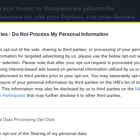
 χέρι το έχει το Υπουργείο και μάλιστα θα
είχνουν ότι, είτε στον δημόσιο, είτε στον ιδιωτικό
ινές.
ies -
Do Not Process My Personal Information
. ευρώ, με το οποίο «αποζημιώνει» τα
to opt-out of the sale, sharing to third parties, or processing of your per
α πολύ από του χρόνου, καθώς η χρηματοδότηση
formation for targeted advertising by us, please use the below opt-out s
πό τον ΕΟΠΥΥ για τις ιατρικές πράξεις.
r selection. Please note that after your opt-out request is processed y
eing interest-based ads based on personal information utilized by us or
το 2025 έναν κοινό προϋπολογισμό για ιδιωτικό
disclosed to third parties prior to your opt-out. You may separately opt-
losure of your personal information by third parties on the IAB’s list of
ινικών… Ποιος θα κερδίσει άραγε;
. This information may also be disclosed by us to third parties on the
IA
Participants
that may further disclose it to other third parties.
να πούμε ότι πάνω σε αυτά βασίζεται σε μεγάλο
l Data Processing Opt Outs
ι στο συμμάζεμα των οικονομικών των
o opt-out of the Sharing of my personal data.