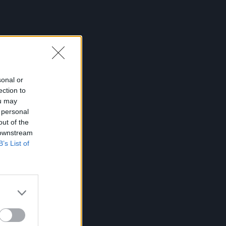
sonal or
ection to
ou may
 personal
out of the
 downstream
B’s List of