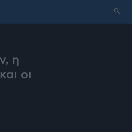
ν, η
και οι