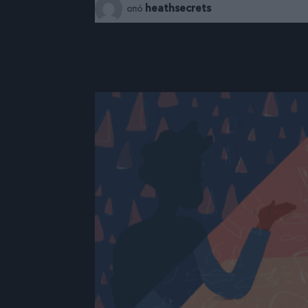
heathsecrets
από