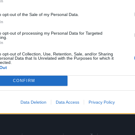
In
εικόνα είναι κάπως υπερβολική; Μάλιστα και ο
o opt-out of the Sale of my Personal Data.
– ο οποίος έχει «τραβήξει μεγάλο κουπί» για όλη
In
ην Αμερική χρειάστηκαν πάνω από 5 χρόνια για να
to opt-out of processing my Personal Data for Targeted
ing.
In
στα νοσοκομεία, όμως υπάρχει η διαβεβαίωση πως
o opt-out of Collection, Use, Retention, Sale, and/or Sharing
μως, όπως είδαμε και στη Διαύγεια, το ΚΕΤΕΚΝΥ
ersonal Data that Is Unrelated with the Purposes for which it
lected.
ίσιο εκπαίδευσης υγειονομικών για την εφαρμογή
Out
CONFIRM
 της ιδιωτικής υγείας κρατάνε μικρό καλάθι, για
 του νέου συστήματος κοστολόγησης τόσο
Data Deletion
Data Access
Privacy Policy