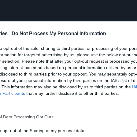
ιεξάγονταν οι συζητήσεις του συνεδρίου,
ies -
Do Not Process My Personal Information
οφιές εντός και εκτός Μεγάρου. Στον χώρο του
to opt-out of the sale, sharing to third parties, or processing of your per
τικές ανάλογες του κάδου τους. Είδαμε τον κ.
formation for targeted advertising by us, please use the below opt-out s
 φάση «ομάδα εργασίας» με στελέχη από
r selection. Please note that after your opt-out request is processed y
αι λίγα μέτρα μακριά μια άλλη συντροφιά με
eing interest-based ads based on personal information utilized by us or
disclosed to third parties prior to your opt-out. You may separately opt-
μιλούσαν. Πάντως μια χαρά ευχάριστο κλίμα
losure of your personal information by third parties on the IAB’s list of
. This information may also be disclosed by us to third parties on the
IA
Participants
that may further disclose it to other third parties.
μέσα στα χαμόγελα και ο πρώην αναπληρωτής
υρωβουλευτής Βασίλης Κοντοζαμάνης, ο οποίος
α γενική διευθύντρια της νεοσύστατης
l Data Processing Opt Outs
Sankyo, Θωμαΐδα Κωνσταντοπούλου. Οι δυο τους
o opt-out of the Sharing of my personal data.
πουργείο και έκτοτε τους συνδέει φιλία.