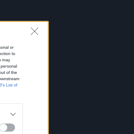
sonal or
ection to
ou may
 personal
out of the
 downstream
B’s List of