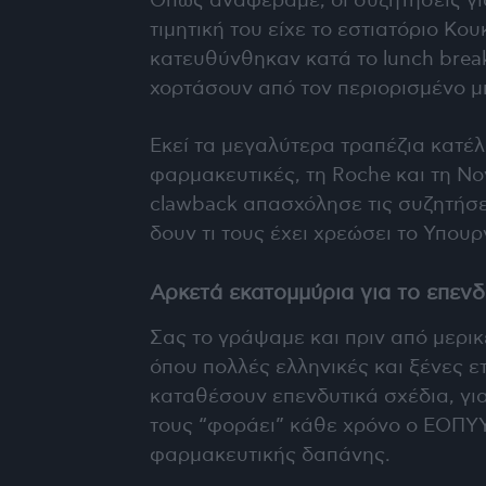
Όπως αναφέραμε, οι συζητήσεις γι
τιμητική του είχε το εστιατόριο Κ
κατευθύνθηκαν κατά το lunch brea
χορτάσουν από τον περιορισμένο μ
Εκεί τα μεγαλύτερα τραπέζια κατέ
φαρμακευτικές, τη Roche και τη No
clawback απασχόλησε τις συζητήσε
δουν τι τους έχει χρεώσει το Υπουρ
Αρκετά εκατομμύρια για το επενδ
Σας το γράψαμε και πριν από μερικ
όπου πολλές ελληνικές και ξένες ε
καταθέσουν επενδυτικά σχέδια, για
τους “φοράει” κάθε χρόνο ο ΕΟΠΥΥ
φαρμακευτικής δαπάνης.