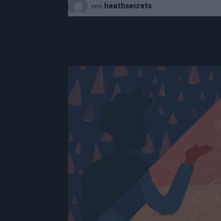
heathsecrets
από