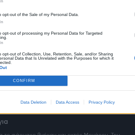
In
o opt-out of the Sale of my Personal Data.
In
εξαγόταν και η εκλογική διαδικασία για την
Β – υποψήφια και η Δρ. Ιουλία Τσέτη, πρόεδρος
to opt-out of processing my Personal Data for Targeted
ing.
In
o opt-out of Collection, Use, Retention, Sale, and/or Sharing
ατίες από τον χώρο του φαρμάκου βρέθηκαν στο
ersonal Data that Is Unrelated with the Purposes for which it
lected.
 έκαναν τον κόπο να κατέβουν δυο σκάλες, για να
Out
ΦΕΕ. Θα είχαν τους λόγους τους προφανώς.
CONFIRM
ρος Τρύφων, ο οποίος «σάρωσε» στην εκλογική
 συνέδριο. Παρόλο που εδώ και αρκετό καιρό δεν
Data Deletion
Data Access
Privacy Policy
ί άριστες σχέσεις.
για