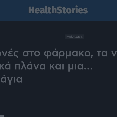
Healthsecrets
νές στο φάρμακο, τα 
κά πλάνα και μια…
άγια