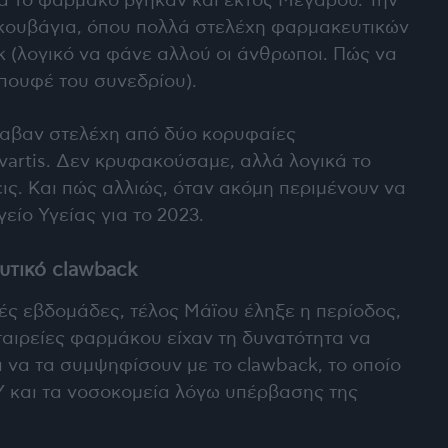
α το φάρμακο βγήκαν και εκτός Μεγάρου. Την
ουκουβάγια, όπου πολλά στελέχη φαρμακευτικών
k (λογικό να φάνε αλλού οι άνθρωποι. Πώς να
πουφέ του συνεδρίου).
λαβαν στελέχη από δύο κορυφαίες
vartis. Δεν κρυφακούσαμε, αλλά λογικά το
ις. Και πώς αλλιώς, όταν ακόμη περιμένουν να
γείο Υγείας για το 2023.
υτικό clawback
ές εβδομάδες, τέλος Μάϊου έληξε η περίοδος,
ταιρείες φαρμάκου είχαν τη δυνατότητα να
 να τα συμψηφίσουν με το clawback, το οποίο
 και τα νοσοκομεία λόγω υπέρβασης της