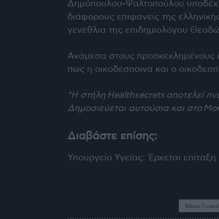
Δημόπουλου-Ψαλτοπούλου υποδέχτηκ
διάφορους επιφανείς της ελληνική
γενέθλια της επιδημιολόγου Θεοδ
Ανάμεσα στους προσκεκλημένους κ
πως η οικοδέσποινα και ο οικοδεσπ
*Η στήλη
Healthsecrets
αποτελεί πνε
Δημοσιεύεται αυτούσια και στο
Mo
Διαβάστε επίσης:
Υπουργείο Υγείας: Έρχεται επίταξη
TAGS
Άδωνις Γεωργι