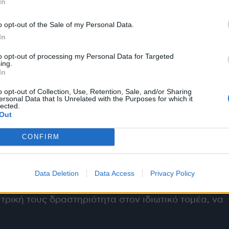
In
. Άρα χρόνος δεν υπάρχει.
o opt-out of the Sale of my Personal Data.
In
υρος, ότι ένα τέτοιο μνημόνιο είναι δυνατό να
μένο κιόλας ότι και οι φαρμακευτικές εταιρείες
to opt-out of processing my Personal Data for Targeted
ing.
In
o opt-out of Collection, Use, Retention, Sale, and/or Sharing
ersonal Data that Is Unrelated with the Purposes for which it
lected.
Out
ιάννη, να σ’ αλείψω μέλι» φαίνεται να ταιριάζει
ών από το Υπουργείο Υγείας, ώστε να συμμετέχουν
CONFIRM
ών θέσεων του ΕΣΥ.
όμενο σε μια αμφισβητήσιμη νομοθετική ρύθμιση
Data Deletion
Data Access
Privacy Policy
ών να προσφέρουν τις υπηρεσίες τους στο ΕΣΥ,
τρική τους δραστηριότητα στον ιδιωτικό τομέα, να