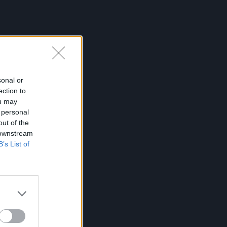
sonal or
ection to
ou may
 personal
out of the
 downstream
B’s List of