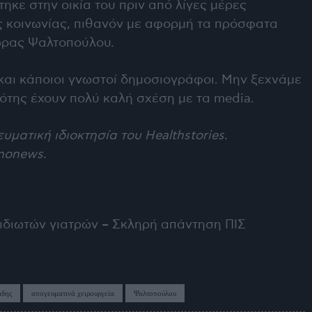
ε στην οικία του πριν από λίγες μέρες
ς κοινωνίας, πιθανόν με αφορμή τα πρόσφατα
ώρας Ψαλτοπούλου.
αι κάποιοι γνωστοί δημοσιογράφοι. Μην ξεχνάμε
ότης έχουν πολύ καλή σχέση με τα media.
υματική ιδιοκτησία του Healthstories.
nonews
.
 ιδιωτών γιατρών – Σκληρή απάντηση ΠΙΣ
άδης
απογευματινά χειρουργεία
Ψαλτοπούλου