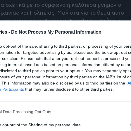
αία σχετικά με το σύμφωνο ή καλύτερα μνημόνιο
ανίας και Πολιτείας. Μάλιστα για το θέμα αυτό
οργανώσει για τη Δευτέρα 15 Ιουλίου εκδήλωση,
σικές προτάσεις που έχει αναπτύξει.
ies -
Do Not Process My Personal Information
άδης ανέφερε ότι: «
Πρέπει να συμφωνήσουμε
to opt-out of the sale, sharing to third parties, or processing of your per
ι από την άλλη η φαρμακοβιομηχανία, ώστε να
formation for targeted advertising by us, please use the below opt-out s
r selection. Please note that after your opt-out request is processed y
βάλλον, μέσα στο οποίο θα λαμβάνονται
eing interest-based ads based on personal information utilized by us or
ει από τους συνδέσμους του φαρμάκου να μας
disclosed to third parties prior to your opt-out. You may separately opt-
ις επί ενός μνημονίου συνεργασίας και
losure of your personal information by third parties on the IAB’s list of
. This information may also be disclosed by us to third parties on the
IA
ς. Πιστεύω ότι μέσα στο 2024 μπορούμε να
Participants
that may further disclose it to other third parties.
».
 ημερομηνία λήξης για την υπογραφή μιας τέτοιας
l Data Processing Opt Outs
ουργός, ένα μνημόνιο τριετούς διάρκειας θα
διάρκειάς του να εφαρμόζεται από την υπάρχουσα
o opt-out of the Sharing of my personal data.
ση να μην δεσμεύει την επόμενη, η οποία θα