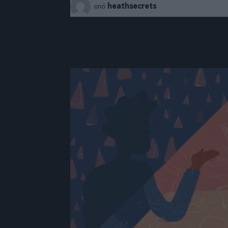
heathsecrets
από