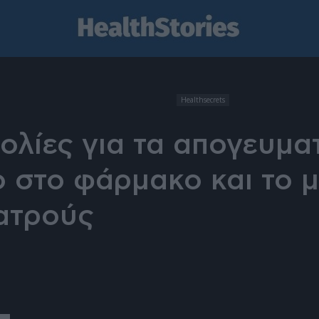
Healthsecrets
ολίες για τα απογευματ
 στο φάρμακο και το μ
ατρούς