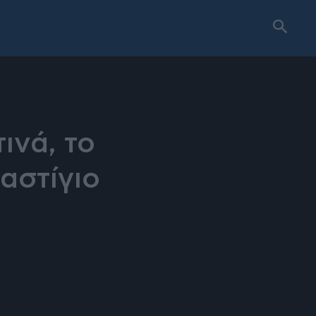
ινά, το
αστίγιο