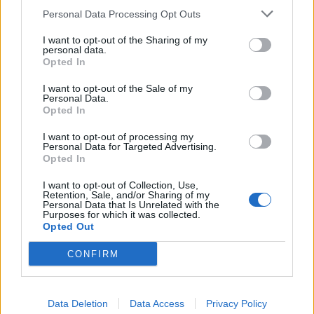
Personal Data Processing Opt Outs
1
2
3
I want to opt-out of the Sharing of my
personal data.
Opted In
Τελευταία Νέα
I want to opt-out of the Sale of my
Personal Data.
9 πράγματα που δεν πρέπει να
Opted In
λέτε σε έναν επισκέπτη
27 Φεβρουαρίου 2026
I want to opt-out of processing my
Personal Data for Targeted Advertising.
Opted In
I want to opt-out of Collection, Use,
Πάνω από 100 μωρά έχουν
Retention, Sale, and/or Sharing of my
Personal Data that Is Unrelated with the
γεννηθεί μέσω εξωσωματικής, με
Purposes for which it was collected.
την υποστήριξη της Be-Live
Opted Out
27 Φεβρουαρίου 2026
CONFIRM
Μεταπροπονητική πείνα: Ο λόγος
που θέλεις να καταβροχθίσεις τα
Data Deletion
Data Access
Privacy Policy
πάντα μετά την άσκηση