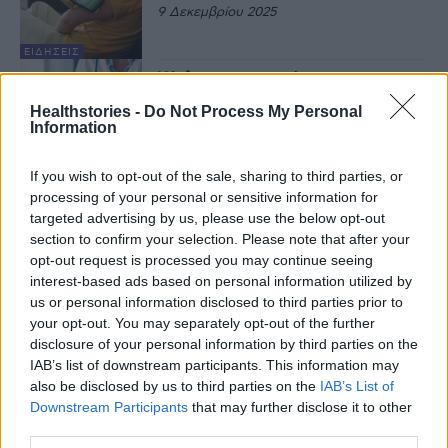
9 Δεκεμβρίου 2025
ΕΙΔΉΣΕΙΣ
Κύκλωμα εικονικών
συνταγογραφήσεων:
Healthstories -
Do Not Process My Personal
Φαρμακοποιός και γιατροί
Information
εξαπατούσαν τον ΕΟΠΥΥ με
ζημία άνω των 435.000 ευρώ
5 Δεκεμβρίου 2025
If you wish to opt-out of the sale, sharing to third parties, or
ΕΙΔΉΣΕΙΣ
processing of your personal or sensitive information for
Παρέμβαση ΙΣΑ για άμεση
αποζημίωση των κατ’ οίκον
targeted advertising by us, please use the below opt-out
επισκέψεων
section to confirm your selection. Please note that after your
21 Νοεμβρίου 2025
opt-out request is processed you may continue seeing
interest-based ads based on personal information utilized by
ΕΙΔΉΣΕΙΣ
us or personal information disclosed to third parties prior to
ΕΟΠΥΥ: Προάσπιση των
your opt-out. You may separately opt-out of the further
δικαιωμάτων των ασφαλισμένων
disclosure of your personal information by third parties on the
και προστασία του Οργανισμού
IAB’s list of downstream participants. This information may
από τις απάτες
also be disclosed by us to third parties on the
IAB’s List of
19 Νοεμβρίου 2025
Downstream Participants
that may further disclose it to other
ΕΙΔΉΣΕΙΣ
third parties.