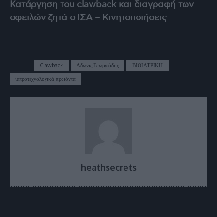
Κατάργηση του clawback και διαγραφή των
οφειλών ζητά ο ΙΣΑ – Κινητοποιήσεις
TAGS
Clawback
Άδωνις Γεωργιάδης
ΒΙΟΙΑΤΡΙΚΗ
ιατροτεχνολογικά προϊόντα
heathsecrets