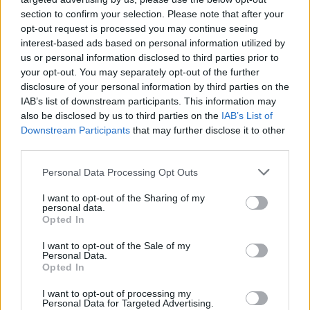
προβλήματα των Πανεπιστημιακών
section to confirm your selection. Please note that after your
νοσοκομείων και αυτό είναι ένα πρώτο βήμα,
opt-out request is processed you may continue seeing
όπως είπε στη στήλη κορυφαίος καθηγητής
interest-based ads based on personal information utilized by
Καρδιολογίας.
us or personal information disclosed to third parties prior to
your opt-out. You may separately opt-out of the further
disclosure of your personal information by third parties on the
Πώς υποδέχτηκαν τον Άδωνι στο Αιγινήτειο
IAB’s list of downstream participants. This information may
also be disclosed by us to third parties on the
IAB’s List of
Νέο επεισόδιο με τη “συμμορία της μιζέριας”,
Downstream Participants
that may further disclose it to other
όπως ο ίδιος την αποκαλεί, είχε το μεσημέρι
third parties.
της Πέμπτης στο Αιγινήτειο νοσοκομείο ο
Personal Data Processing Opt Outs
Άδωνις Γεωργιάδης.
I want to opt-out of the Sharing of my
personal data.
Παρά το γεγονός ότι η επιστημονική
Opted In
εκδήλωση, που ήταν σε εξέλιξη, δεν
I want to opt-out of the Sale of my
προσφερόταν για αντιπολιτευτικές δράσεις
Personal Data.
Opted In
και… κορώνες, μερίδα εργαζομένων περίμενε
τον Υπουργό Υγείας, φωνάζοντας συνθήματα
I want to opt-out of processing my
Personal Data for Targeted Advertising.
κατά της κυβέρνησης και του Υπουργείου.