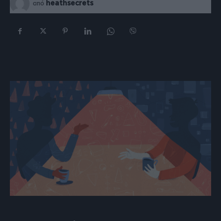
heathsecrets
από