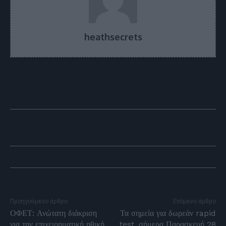
heathsecrets
Προηγούμενο άρθρο
Επόμενο άρθρο
ΟΦΕΤ: Ανώτατη διάκριση
Τα σημεία για δωρεάν rapid
για την επιχειρηματική ηθική
test, σήμερα Παρασκευή 28