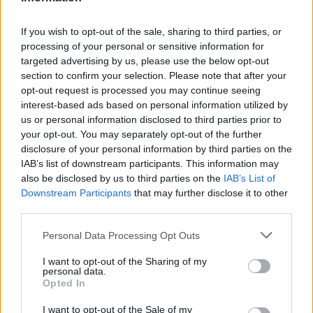
της αγοράς».
If you wish to opt-out of the sale, sharing to third parties, or
processing of your personal or sensitive information for
Ωστόσο δεν πρόκειται για νέα πλατφόρμα,
targeted advertising by us, please use the below opt-out
αλλά για την υπάρχουσα που διαθέτει ο
section to confirm your selection. Please note that after your
ΕΟΠΥΥ (ΚΜΕΣ), στην οποία καταγράφονται τα
opt-out request is processed you may continue seeing
interest-based ads based on personal information utilized by
σκευάσματα που αποζημιώνει ο Οργανισμός.
us or personal information disclosed to third parties prior to
Απλά πλέον θα μπορούν οι εταιρείες να
your opt-out. You may separately opt-out of the further
αντλούν περισσότερα στοιχεία. Μάλλον ο
disclosure of your personal information by third parties on the
Υπουργός δεν γνώριζε το θέμα καλά και
IAB’s list of downstream participants. This information may
also be disclosed by us to third parties on the
IAB’s List of
παρουσίασε αυτό το σύστημα ως κάτι νέο.
Downstream Participants
that may further disclose it to other
Πιθανόν για να αποκρύψει το γεγονός ότι
third parties.
καθυστέρησαν πολύ να δώσουν τη
Personal Data Processing Opt Outs
δυνατότητα πρόσβασης, ενώ μπορούσε αυτό
να έχει γίνει εδώ και χρόνια.
I want to opt-out of the Sharing of my
personal data.
Opted In
Η Λίλιαν και ο super Μάριο(ς)
I want to opt-out of the Sale of my