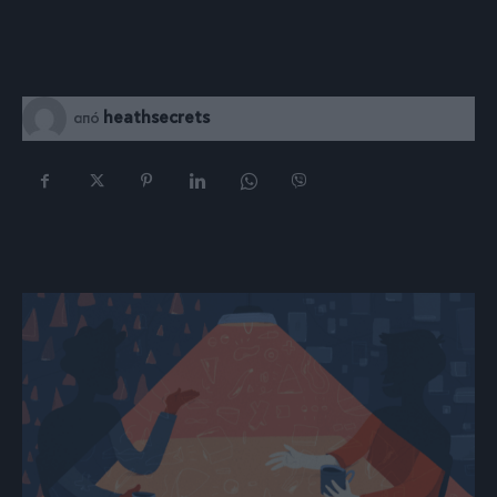
heathsecrets
από