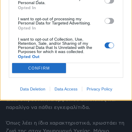
Personal Data.
Σε… άλλη πίστα βρίσκεται πια η σχέση της
Opted In
Γενικής Γραμματέως Υπηρεσιών Υγείας του
I want to opt-out of processing my
Υπουργείου Υγείας, Λίλιαν Βενετίας Βιλδιρίδη,
Personal Data for Targeted Advertising.
Opted In
με τον Υφυπουργό Υγείας Μάριο
Θεμιστοκλέους.
I want to opt-out of Collection, Use,
Retention, Sale, and/or Sharing of my
Personal Data that Is Unrelated with the
Purposes for which it was collected.
Η κα Βιδιρίδη είχε μια περιπέτεια υγείας, που
Opted Out
θα μπορούσε να έχει εξαιρετικά δυσάρεστη
έκβαση, η οποία, ωστόσο, απεφεύχθη
CONFIRM
κυριολεκτικά στο παρά ένα.
Data Deletion
Data Access
Privacy Policy
Πήγε να αφαιρέσει έναν έγκλειστο φρονιμίτη,
αλλά στη συνέχεια εμφάνισε επιπλοκές και
παραλίγο να πάθει εγκεφαλίτιδα.
Όπως λέει η ίδια χαρακτηριστικά, χρωστάει τη
ζωή της στον Υφυπουργό Υγείας, Μάριο