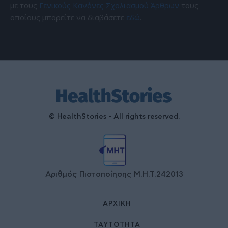
με τους
Γενικούς Κανόνες Σχολιασμού Άρθρων
τους
οποίους μπορείτε να διαβάσετε
εδώ
.
© HealthStories - All rights reserved.
Αριθμός Πιστοποίησης Μ.Η.Τ.242013
ΑΡΧΙΚΉ
ΤΑΥΤΌΤΗΤΑ