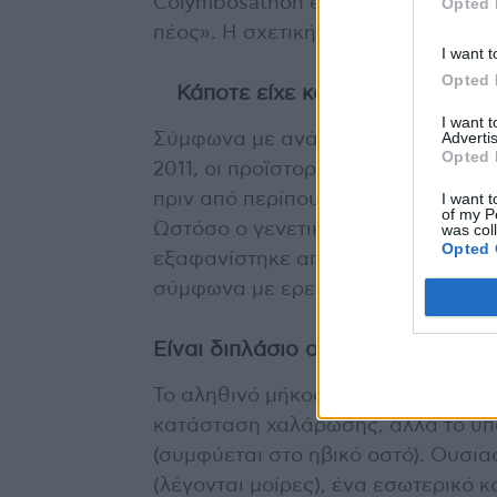
Colymbosathon ecplecticos, δηλαδ
Opted 
πέος». Η σχετική ανακάλυψη δημοσι
I want t
Opted 
Κάποτε είχε κόκαλο
I want 
Advertis
Σύμφωνα με ανάλυση του ανθρώπιν
Opted 
2011, οι προϊστορικοί πρόγονοι τω
I want t
πριν από περίπου έξι εκατομμύρια 
of my P
Ωστόσο ο γενετικός κώδικας που ή
was col
Opted 
εξαφανίστηκε από το ανθρώπινο γο
σύμφωνα με ερευνητές από το Παν
Είναι διπλάσιο απ’ ό,τι φαίνεται
Το αληθινό μήκος του ανθρώπινου πέ
κατάσταση χαλάρωσης, αλλά το υπό
(συμφύεται στο ηβικό οστό). Ουσια
(λέγονται μοίρες), ένα εσωτερικό κ