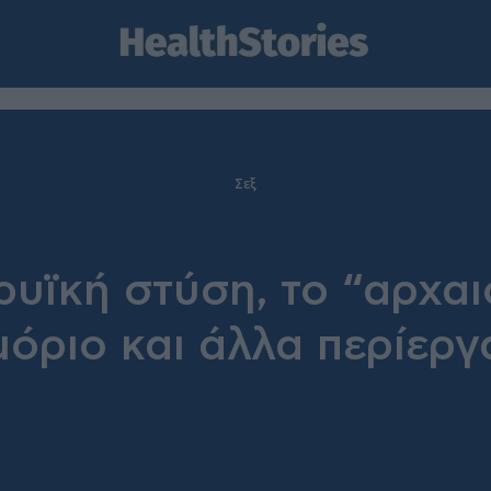
Σεξ
ρυϊκή στύση, το “αρχαι
μόριο και άλλα περίεργ