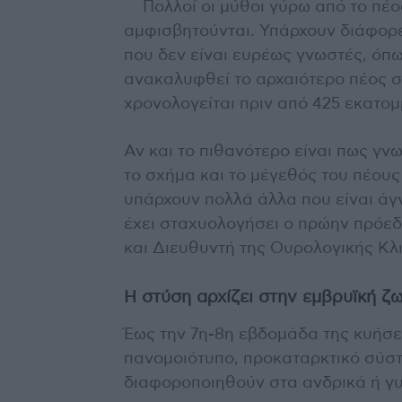
Πολλοί οι μύθοι γύρω από το πέο
αμφισβητούνται. Υπάρχουν διάφορ
που δεν είναι ευρέως γνωστές, όπως
ανακαλυφθεί το αρχαιότερο πέος 
χρονολογείται πριν από 425 εκατομ
Αν και το πιθανότερο είναι πως γν
το σχήμα και το μέγεθός του πέους 
υπάρχουν πολλά άλλα που είναι ά
έχει σταχυολογήσει ο πρώην πρόεδ
και Διευθυντή της Ουρολογικής Κλ
Η στύση αρχίζει στην εμβρυϊκή ζ
Έως την 7η-8η εβδομάδα της κυήσε
πανομοιότυπο, προκαταρκτικό σύσ
διαφοροποιηθούν στα ανδρικά ή γυ