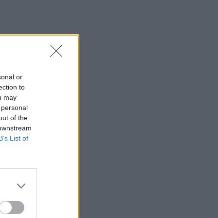
sonal or
ection to
ou may
 personal
out of the
 downstream
B’s List of