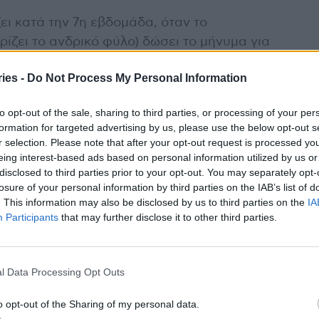
ει κατά την 7η εβδομάδα, όταν το
ίζει το ανδρικό φύλο) δώσει το μήνυμα για
τερόνης. Μετά την 18η εβδομάδα της
ies -
Do Not Process My Personal Information
τιληπτό και στο υπερηχογράφημα.
to opt-out of the sale, sharing to third parties, or processing of your per
 σπάνιο για τα αγόρια να γεννιούνται με
formation for targeted advertising by us, please use the below opt-out s
στύση
και κατά την ενδομήτρια ζωή. Οι
r selection. Please note that after your opt-out request is processed y
υχνότερα όταν τα έμβρυα κοιμούνται βαθιά
eing interest-based ads based on personal information utilized by us or
disclosed to third parties prior to your opt-out. You may separately opt-
 να συμβαίνουν αρκετά συχνά. Κανείς δεν
losure of your personal information by third parties on the IAB’s list of
τύσεις, αλλά ίσως αποτελούν τον τρόπο του
. This information may also be disclosed by us to third parties on the
IA
νεται πως όλα λειτουργούν ομαλά.
Participants
that may further disclose it to other third parties.
l Data Processing Opt Outs
πριν από 425 εκατομμύρια χρόνια.
 αρθρόποδου που ονομάσθηκε
o opt-out of the Sharing of my personal data.