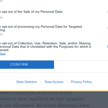
ή «εκπληκτικός κολυμβητής με μεγάλο
In
εύθηκε το 2003 και έγινε στη Βρετανία.
o opt-out of the Sale of my Personal Data.
In
to opt-out of processing my Personal Data for Targeted
ing.
ου γονιδιώματος που δημοσιεύθηκε το
In
ν χιμπατζήδων και των ανθρώπων, που έζησαν
o opt-out of Collection, Use, Retention, Sale, and/or Sharing
χρόνια, διέθεταν οστό στο πέος τους.
ersonal Data that Is Unrelated with the Purposes for which it
ταν υπεύθυνος για την ανάπτυξή του
lected.
Out
νιδίωμα πριν από σχεδόν 700.000 χρόνια,
επιστήμιο Στάνφορντ.
CONFIRM
Data Deletion
Data Access
Privacy Policy
ους είναι διπλάσιο απ’ ό,τι φαίνεται σε
λοιπο βρίσκεται μέσα στην πύελο
στικά το πέος χωρίζεται σε δύο τμήματα
αι ένα εξωτερικό. Αυτό που βλέπουμε είναι