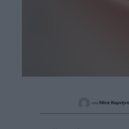
Νίνα Κομνην
από