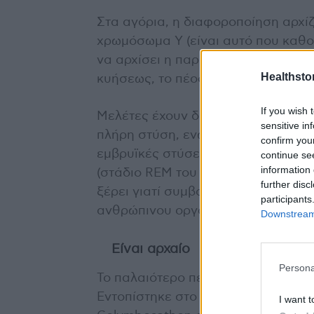
Στα αγόρια, η διαφοροποίηση αρχίζ
χρωμόσωμα Υ (είναι αυτό που καθορ
να αρχίσει η παραγωγή της τεστοσ
Healthstor
κυήσεως, το πέος γίνεται πλέον αν
If you wish 
Μελέτες έχουν δείξει πως δεν είναι
sensitive in
πλήρη στύση, ενώ μπορεί να έχουν
confirm you
εμβρυϊκές στύσεις εκδηλώνονται σ
continue se
information 
(στάδιο REM του ύπνου) και μπορεί
further disc
ξέρει γιατί συμβαίνουν αυτές οι σ
participants
ανθρώπινου οργανισμού να βεβαιώ
Downstream 
Είναι αρχαίο
Persona
Το παλαιότερο πέος χρονολογείται 
Εντοπίστηκε στο απολίθωμα ενός
I want t