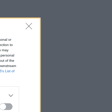
sonal or
ection to
ou may
 personal
out of the
 downstream
B’s List of