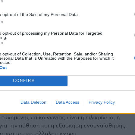
ντιμετωπίσει τα συναισθήματα της απώλειας της
In
o opt-out of the Sale of my Personal Data.
In
βιώσει. Υπάρχουν πολλές συμβουλές και τεχνικές
σεων και της ερωτικής επαφής.
to opt-out of processing my Personal Data for Targeted
ing.
In
o opt-out of Collection, Use, Retention, Sale, and/or Sharing
ersonal Data that Is Unrelated with the Purposes for which it
λεται σε ψυχολογικούς λόγους, η ανοιχτή
lected.
Out
α που επιτρέπει στο ζευγάρι να χτίσει την από
πισή της και τη διατήρηση του γάμου. Παρότι
CONFIRM
ωση της ανησυχίας και του άγχους και θέτει τις
ς, όπως κάνουν συχνά στον κοινό έγγαμο βίο
Data Deletion
Data Access
Privacy Policy
υχημένης επικοινωνίας είναι η ειλικρίνεια, η
ια την πάθηση και η εξάσκηση ενσυναίσθησης,
ας και του κατάλληλου χώρου.