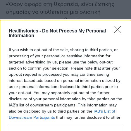
«Όσον αφορά στη θεραπεία, είναι ζωτικής
σημασίας να υιοθετείται μια ολιστική
προσέγγισης στους ασθενείς που
παρουσιάζουν οποιαδήποτε από τις δύο
Healthstories -
Do Not Process My Personal
Information
παθήσεις. Οι επιλογές για τη θεραπεία της
στυτικής δυσλειτουργίας περιλαμβάνουν
If you wish to opt-out of the sale, sharing to third parties, or
φάρμακα από το στόμα, κρουστικά κύματα,
processing of your personal or sensitive information for
αντλίες κενού αέρος και ενέσεις, ενώ για την
targeted advertising by us, please use the below opt-out
αντιμετώπιση της νόσου Peyronie (δεν υπάρχει
section to confirm your selection. Please note that after your
opt-out request is processed you may continue seeing
θεραπεία) μπορεί να απαιτηθούν θεραπείες
interest-based ads based on personal information utilized by
που κυμαίνονται από φαρμακευτική αγωγή
us or personal information disclosed to third parties prior to
έως χειρουργική επέμβαση. Κύριος στόχος
your opt-out. You may separately opt-out of the further
disclosure of your personal information by third parties on the
είναι με τη συντηρητική θεραπευτική
IAB’s list of downstream participants. This information may
αντιμετώπιση να διακοπεί η εξέλιξη της
also be disclosed by us to third parties on the
IAB’s List of
νόσου, χαρακτηριστικό της οποίας είναι η
Downstream Participants
that may further disclose it to other
προοδευτική επιδείνωση.
third parties.