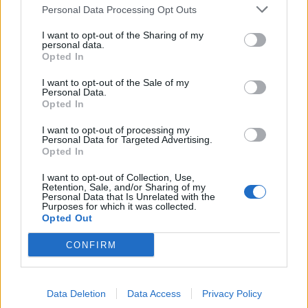
Personal Data Processing Opt Outs
Το σημαντικό είναι η σωστή διάγνωση, η οποία
I want to opt-out of the Sharing of my
γίνεται με τη λήψη ιστορικού, κλινική εξέταση,
personal data.
υπερηχογράφημα και σπανιότερα με άλλες
Opted In
απεικονιστικές μεθόδους και η αναγνώριση
I want to opt-out of the Sale of my
της σύνδεσης μεταξύ της στυτικής
Personal Data.
Opted In
δυσλειτουργίας και της νόσου Peyronie.
I want to opt-out of processing my
Personal Data for Targeted Advertising.
Με την εφαρμογή ολοκληρωμένων
Opted In
στρατηγικών φροντίδας οι άνδρες που
I want to opt-out of Collection, Use,
βιώνουν και τις δύο καταστάσεις μπορούν να
Retention, Sale, and/or Sharing of my
Personal Data that Is Unrelated with the
έχουν σεξουαλική ζωή, αρκεί να ζητήσουν
Purposes for which it was collected.
Opted Out
βοήθεια από ειδικούς στη σεξουαλική υγεία
ουρολόγους αμέσως μόλις παρατηρήσουν
CONFIRM
κάμψη του πέους, σκληρά σημεία σε αυτό και
πόνο.
Data Deletion
Data Access
Privacy Policy