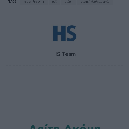
TAGS
νόσος Peyronie
σεξ
στύση
στυτική δυσλειτουργία
HS Team