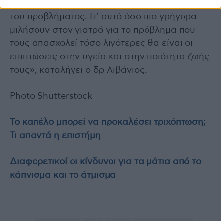
Η καθυστέρηση συνεπάγεται μονιμοποίηση
του προβλήματος. Γι’ αυτό όσο πιο γρήγορα
μιλήσουν στον γιατρό για το πρόβλημα που
τους απασχολεί τόσο λιγότερες θα είναι οι
επιπτώσεις στην υγεία και στην ποιότητα ζωής
τους», καταλήγει ο δρ Λιβάνιος.
Photo Shutterstock
Το καπέλο μπορεί να προκαλέσει τριχόπτωση;
Τι απαντά η επιστήμη
Διαφορετικοί οι κίνδυνοι για τα μάτια από το
κάπνισμα και το άτμισμα