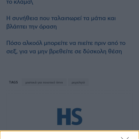
το κλάμα\
Η συνήθεια που ταλαιπωρεί τα μάτια και
βλάπτει την όραση
Πόσο αλκοόλ μπορείτε να πιείτε πριν από το
σεξ, για να μην βρεθείτε σε δύσκολη θέση
TAGS
μυστικά για ποιοτικό ύπνο
ροχαλητό
HS Team