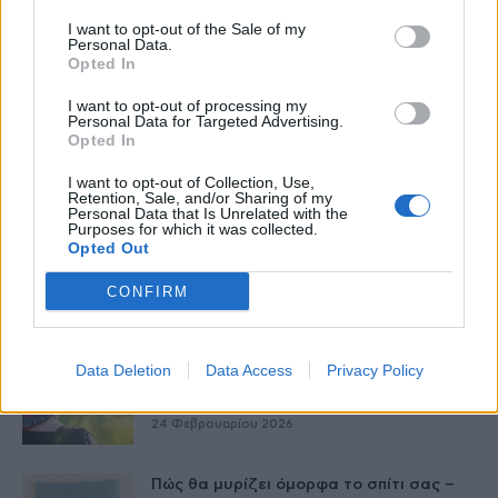
I want to opt-out of the Sale of my
Personal Data.
Ταχύτερη βιολογική γήρανση στους
Opted In
άνδρες μέσης ηλικίας, από τα
«παντοτινά χημικά»
I want to opt-out of processing my
Personal Data for Targeted Advertising.
26 Φεβρουαρίου 2026
Opted In
Γερά οστά σε όλες τις ηλικίες: Χρήσιμες
I want to opt-out of Collection, Use,
συμβουλές
Retention, Sale, and/or Sharing of my
Personal Data that Is Unrelated with the
26 Φεβρουαρίου 2026
Purposes for which it was collected.
Opted Out
Ασφαλές σπίτι για τους ηλικιωμένους –
CONFIRM
Οι αλλαγές που κάνουν τη...
25 Φεβρουαρίου 2026
Data Deletion
Data Access
Privacy Policy
Η ψυχολογία των γυναικών με καρκίνο
μαστού
24 Φεβρουαρίου 2026
Πώς θα μυρίζει όμορφα το σπίτι σας –