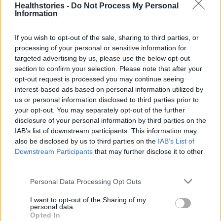
Healthstories -
Do Not Process My Personal
Information
If you wish to opt-out of the sale, sharing to third parties, or
processing of your personal or sensitive information for
targeted advertising by us, please use the below opt-out
section to confirm your selection. Please note that after your
opt-out request is processed you may continue seeing
interest-based ads based on personal information utilized by
us or personal information disclosed to third parties prior to
your opt-out. You may separately opt-out of the further
disclosure of your personal information by third parties on the
Δείτε Ακόμη
IAB’s list of downstream participants. This information may
also be disclosed by us to third parties on the
IAB’s List of
9 πράγματα που δεν πρέπει να λέτε σε
Downstream Participants
that may further disclose it to other
έναν επισκέπτη
third parties.
27 Φεβρουαρίου 2026
Personal Data Processing Opt Outs
Τατουάζ: Μπορεί να επηρεάσει μετά από
I want to opt-out of the Sharing of my
personal data.
καιρό τα μάτια και την...
Opted In
27 Φεβρουαρίου 2026