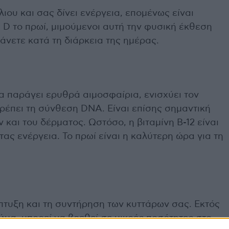
ήλιου και σας δίνει ενέργεια, επομένως είναι
 D το πρωί, μιμούμενοι αυτή την φυσική έκθεση
νετε κατά τη διάρκεια της ημέρας.
 παράγει ερυθρά αιμοσφαίρια, ενισχύει τον
ρέπει τη σύνθεση DNA. Είναι επίσης σημαντική
ν και του δέρματος. Ωστόσο, η βιταμίνη B-12 είναι
ας ενέργεια. Το πρωί είναι η καλύτερη ώρα για τη
τυξη και τη συντήρηση των κυττάρων σας. Εκτός
ώμα, μπορεί να βρεθεί σε μικρές ποσότητες στο