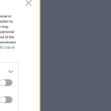
sonal or
ection to
ou may
 personal
out of the
 downstream
B’s List of