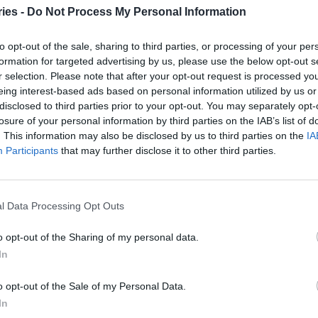
ρπούς. Ωστόσο, μερικοί άνθρωποι επιλέγουν να
ies -
Do Not Process My Personal Information
ζυμου Q10 για να αυξήσουν τα επίπεδά τους.
to opt-out of the sale, sharing to third parties, or processing of your per
ονται με την ηλικία και επίσης έχουν βρεθεί να
formation for targeted advertising by us, please use the below opt-out s
r selection. Please note that after your opt-out request is processed y
σμένες παθήσεις, όπως καρδιακές παθήσεις, και
eing interest-based ads based on personal information utilized by us or
ης της χοληστερόλης, τις στατίνες.
disclosed to third parties prior to your opt-out. You may separately opt-
losure of your personal information by third parties on the IAB’s list of
. This information may also be disclosed by us to third parties on the
IA
 είναι πολυδιεγερτικά, οπότε καλύτερα να τα
Participants
that may further disclose it to other third parties.
.
l Data Processing Opt Outs
λοίωμα, έναν σπάνιο όγκο εγκεφάλου – Μοναδική
o opt-out of the Sharing of my personal data.
In
ι ισχύει, τι λένε ασφαλισμένοι και φαρμακοποιοί
o opt-out of the Sale of my Personal Data.
In