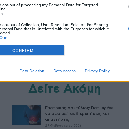
to opt-out of processing my Personal Data for Targeted
ing.
συμπληρώματα βιταμινών
υπνος
In
o opt-out of Collection, Use, Retention, Sale, and/or Sharing
ersonal Data that Is Unrelated with the Purposes for which it
lected.
Out
CONFIRM
Data Deletion
Data Access
Privacy Policy
Δείτε Ακόμη
Γαστρικός Δακτύλιος: Γιατί πρέπει
να αφαιρείται; 8 ερωτήσεις και
απαντήσεις
27 Φεβρουαρίου 2026