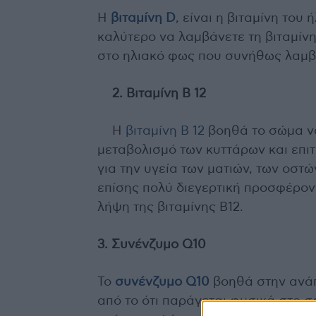
Η
βιταμίνη D
, είναι η βιταμίνη του 
καλύτερο να λαμβάνετε τη βιταμίνη
στο ηλιακό φως που συνήθως λαμβά
2. Βιταμίνη Β 12
Η
βιταμίνη Β 12
βοηθά το σώμα να
μεταβολισμό των κυττάρων και επιτ
για την υγεία των ματιών, των οστώ
επίσης πολύ διεγερτική προσφέροντ
λήψη της βιταμίνης Β12.
3. Συνένζυμο Q10
Το
συνένζυμο Q10
βοηθά στην ανάπ
από το ότι παράγεται φυσικά στο σ