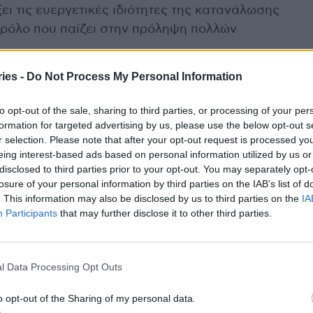
ει τις ευεργετικές ιδιότητες της κατανάλωσης
ό ρόλο που παίζει στην πρόληψη πολλών
ies -
Do Not Process My Personal Information
ertisement -
to opt-out of the sale, sharing to third parties, or processing of your per
formation for targeted advertising by us, please use the below opt-out s
r selection. Please note that after your opt-out request is processed y
ς έχει λίγες θερμίδες. Είναι πλούσια σε
eing interest-based ads based on personal information utilized by us or
ηρότητας , που μας κρατά ικανοποιημένους,
disclosed to third parties prior to your opt-out. You may separately opt-
losure of your personal information by third parties on the IAB’s list of
ein, MS, RD
. Σε μια
μελέτη,
φάνηκε ότι η
. This information may also be disclosed by us to third parties on the
IA
ίνες σε καθημερινή βάση μπορεί να
Participants
that may further disclose it to other third parties.
α απώλειας βάρους.
τικές ίνες, η μπλε μπανάνα, θα μπορούσε να
l Data Processing Opt Outs
 συμπεριλαμβανομένων των αιμορροΐδων, των
αγικής παλινδρόμησης (ΓΟΠ).
o opt-out of the Sharing of my personal data.