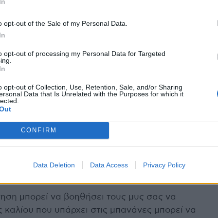
In
τικά, κοινώς γνωστά ως γαλλικό οξύ,
o opt-out of the Sale of my Personal Data.
 Τα αντιοξειδωτικά μπορούν να βοηθήσουν
In
ν να αποτρέψουν την καταστροφή των
to opt-out of processing my Personal Data for Targeted
από τον καρκίνο.
ing.
In
 καλίου. Το κάλιο παίζει σημαντικό ρόλο στην
o opt-out of Collection, Use, Retention, Sale, and/or Sharing
λέτη, κατέληξε στο συμπέρασμα ότι η
ersonal Data that Is Unrelated with the Purposes for which it
lected.
ους μπορεί να μειώσει τα επίπεδα της
Out
ατίσει βασικό ρόλο στην προστασία της
CONFIRM
ινδύνου εγκεφαλικού.
δομάδα μειώνει τον κίνδυνο νεφρικών
Data Deletion
Data Access
Privacy Policy
ες εμφάνισης κύστεων στα νεφρά.
ση μπορεί να βοηθήσει τους μυς σας να
 καλίου που υπάρχει στις μπανάνες μπορεί να