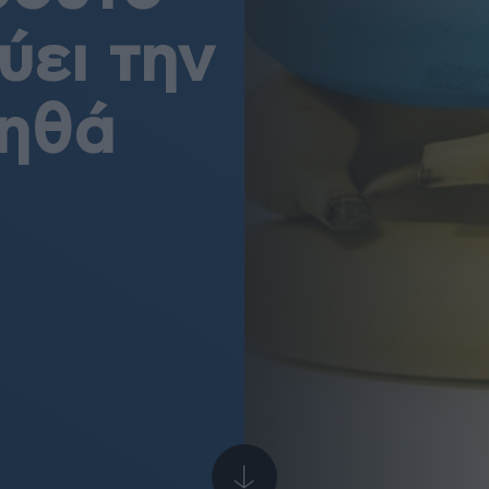
ύει την
οηθά