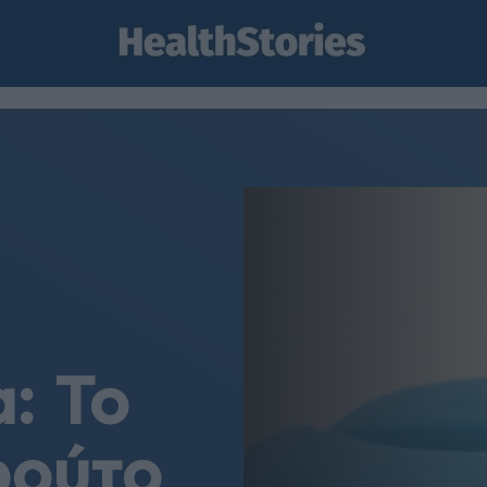
: Το
ρούτο