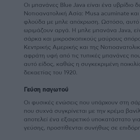
Οι μπανάνες Blue Java είναι ένα υβρίδιο 
Νοτιοανατολική Ασία: Musa acuminate και
φλούδα με μπλε απόχρωση. Ωστόσο, αυτό 
ωριμάζουν αργά. Η μπλε μπανάνα Java, εί
σάρκα και μικροσκοπικούς μαύρους σπόρου
Κεντρικής Αμερικής και της Νοτιοανατολι
αφράτη υφή από τις τυπικές μπανάνες που
αυτό είδος, καθώς η συγκεκριμένη ποικιλί
δεκαετίας του 1920.
Γεύση παγωτού
Οι φυσικές ενώσεις που υπάρχουν στη σά
που συχνά συγκρίνεται με την κρέμα βανί
αποτελεί ένα εξαιρετικό υποκατάστατο γι
γεύσης, προστίθενται συνήθως σε επιδόρπ