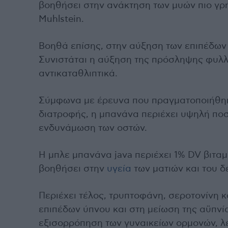
βοηθήσει στην ανάκτηση των μυών πιο γρ
Muhlstein.
Βοηθά επίσης, στην αύξηση των επιπέδων 
Συνιστάται η αύξηση της πρόσληψης φυλλι
αντικαταθλιπτικά.
Σύμφωνα με έρευνα που πραγματοποιήθηκε
διατροφής, η μπανάνα περιέχει υψηλή πο
ενδυνάμωση των οστών.
Η μπλε μπανάνα java περιέχει 1% DV βιταμ
βοηθήσει στην
υγεία
των ματιών και του δ
Περιέχει τέλος, τρυπτοφάνη, σεροτονίνη κ
επιπέδων ύπνου και στη μείωση της αϋπνί
εξισορρόπηση των γυναικείων ορμονών, λέε