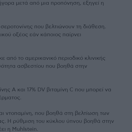
ήγορα μετά από μια προπόνηση, εξηγεί η
σεροτονίνης που βελτιώνουν τη διάθεση.
κού οξέος εάν κάποιος παίρνει
 από το αμερικανικό περιοδικό κλινικής
σότητα ασβεστίου που βοηθά στην
ίνης Α και 17% DV βιταμίνη C που μπορεί να
έρματος.
αι ντοπαμίνη, που βοηθά στη βελτίωση των
ας. Η ρύθμιση του κύκλου ύπνου βοηθά στην
ι η Muhlstein.