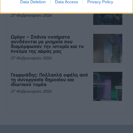
Data Deletion
Data Access
Privacy Policy
που θέλεις να καταβροχθίσεις τα
πάντα μετά την άσκηση
27 Φεβρουαρίου 2026
Ωρίων – Σπάνια νοσήματα
συνδέονται με μνημεία που
διαμόρφωσαν την ιστορία και το
πνεύμα της χώρας μας
27 Φεβρουαρίου 2026
Γεωργιάδης: Πολλαπλά οφέλη από
τη συνεργασία δημοσίου και
ιδιωτικού τομέα
27 Φεβρουαρίου 2026