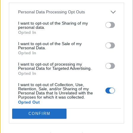
third parties.
ΚΟΡΟΝΟΙΌΣ
Personal Data Processing Opt Outs
86
87
88
I want to opt-out of the Sharing of my
personal data.
Opted In
I want to opt-out of the Sale of my
Τελευταία Νέα
Personal Data.
Opted In
9 πράγματα που δεν πρέπει να
λέτε σε έναν επισκέπτη
I want to opt-out of processing my
Personal Data for Targeted Advertising.
27 Φεβρουαρίου 2026
Opted In
I want to opt-out of Collection, Use,
Retention, Sale, and/or Sharing of my
Personal Data that Is Unrelated with the
Πάνω από 100 μωρά έχουν
Purposes for which it was collected.
γεννηθεί μέσω εξωσωματικής, με
Opted Out
την υποστήριξη της Be-Live
27 Φεβρουαρίου 2026
CONFIRM
Μεταπροπονητική πείνα: Ο λόγος