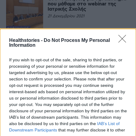
που μάθαμε στο webinar της
Ιατρικής Σχολής
21 Δεκεμβρίου 2021
ΚΟΡΟΝΟΙΌΣ
Σε ρόλο… δημοσιογράφου ο
Healthstories -
Do Not Process My Personal
Σωτήρης Τσιόδρας, ο αέρας και η
Information
θυμωμένη απάντηση
21 Δεκεμβρίου 2021
If you wish to opt-out of the sale, sharing to third parties, or
processing of your personal or sensitive information for
ΚΟΡΟΝΟΙΌΣ
targeted advertising by us, please use the below opt-out
Παιδιά και COVID-19: Μάθετε τι
ακριβώς ισχύει
section to confirm your selection. Please note that after your
opt-out request is processed you may continue seeing
20 Δεκεμβρίου 2021
interest-based ads based on personal information utilized by
us or personal information disclosed to third parties prior to
ΚΟΡΟΝΟΙΌΣ
your opt-out. You may separately opt-out of the further
Καθηγητές του ΕΚΠΑ απαντούν:
disclosure of your personal information by third parties on the
Οι διαφορές ανάμεσα στις
IAB’s list of downstream participants. This information may
παραλλαγές Δέλτα και Όμικρον
also be disclosed by us to third parties on the
IAB’s List of
20 Δεκεμβρίου 2021
Downstream Participants
that may further disclose it to other