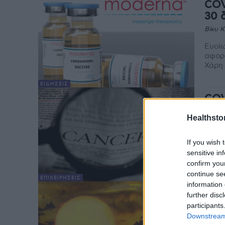
COV
30 
Βίκυ 
Ευοίω
αφορά
Χάρη 
ΕΙΔΉΣΕΙΣ
COV
οι 
Healthstor
Βίκυ 
Ποιος
If you wish 
αυτή 
sensitive in
εξαιτ
confirm you
continue se
ΕΠΙΧΕΙΡΉΣΕΙΣ
information 
Υπε
further disc
Ένα
participants
Downstream 
Βίκυ 