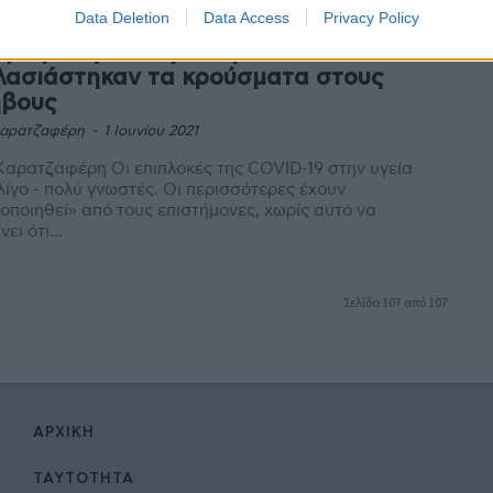
Data Deletion
Data Access
Privacy Policy
τροφικές διαταραχές και COVID-19:
λασιάστηκαν τα κρούσματα στους
βους
Καρατζαφέρη
-
1 Ιουνίου 2021
η Οι επιπλοκές της COVID-19 στην υγεία
 λίγο - πολύ γνωστές. Οι περισσότερες έχουν
οποιηθεί» από τους επιστήμονες, χωρίς αυτό να
ει ότι...
Σελίδα 107 από 107
ΑΡΧΙΚΉ
ΤΑΥΤΌΤΗΤΑ