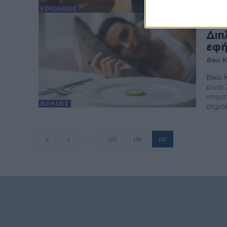
ΚΟΡΟΝΟΙΌΣ
Δια
Διπ
εφή
Βίκυ 
Βίκυ Καρατζαφέρ
είναι
«ταυτ
ΕΙΔΉΣΕΙΣ
σημαίν
...
1
105
106
107