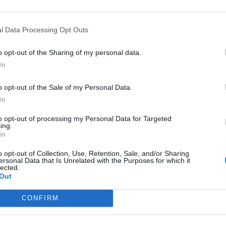
δημία του κορονοϊού SARS-CoV-2 και η σχέση της με
λιματική αλλαγή, αλλά και γενικότερα οι αλλαγές στο
λλον και οι νέοι ιοί,...
l Data Processing Opt Outs
o opt-out of the Sharing of my personal data.
ID-19: Η παχυσαρκία “φέρνει”
In
άταση συμπτωμάτων
Καρατζαφέρη
-
6 Ιουνίου 2021
o opt-out of the Sale of my Personal Data.
In
ραπανίσια κιλά είναι γνωστό ότι αποτελούν παράγοντα
νου για την COVID-19 λοίμωξη. Φαίνεται, ωστόσο, ότι
to opt-out of processing my Personal Data for Targeted
ζονται και με την λεγόμενη μακρά COVID-19, δηλαδή...
ing.
In
o opt-out of Collection, Use, Retention, Sale, and/or Sharing
βοι και COVID-19: Ένας στους τρεις
ersonal Data that Is Unrelated with the Purposes for which it
ίνει σε ΜΕΘ
lected.
Out
Καρατζαφέρη
-
5 Ιουνίου 2021
ηση σε όσους παρομοιάζουν την λοίμωξη COVID-19 με
CONFIRM
ίπη δίνουν νέα στοιχεία από τα Κέντρα Ελέγχου και
Πρόληψης Νοσημάτων των ΗΠΑ (CDC). Μπορεί τα...