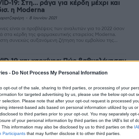
ID-19: Στη… ράγα για κέρδη μέχρι και
δισ. η Moderna
Καρατζαφέρη
-
8 Ιουνίου 2021
νες είναι οι προβλέψεις των αναλυτών για το 2022 όσον
 στα κέρδη της φαρμακευτικής εταιρείας Moderna.
στη συνεχώς αυξανόμενη ζήτηση του εμβολίου της...
ID-19 και καρκίνος: Πώς βαθμολόγησαν
ασθενείς τις φαρμακευτικές
ies -
Do Not Process My Personal Information
Καρατζαφέρη
-
8 Ιουνίου 2021
 να τό’ λεγε ότι μια παγκόσμια υγειονομική κρίση, όπως
to opt-out of the sale, sharing to third parties, or processing of your per
που μαστίζει τον πλανήτη τον τελευταίο ενάμιση χρόνο
formation for targeted advertising by us, please use the below opt-out s
ίας της COVID-19, θα είχε...
r selection. Please note that after your opt-out request is processed y
eing interest-based ads based on personal information utilized by us or
disclosed to third parties prior to your opt-out. You may separately opt-
ρθέρμανση του πλανήτη και πανδημίες:
losure of your personal information by third parties on the IAB’s list of
 εφιαλτικό σενάριο
. This information may also be disclosed by us to third parties on the
IA
Participants
that may further disclose it to other third parties.
Καρατζαφέρη
-
7 Ιουνίου 2021