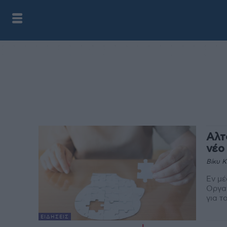
Αλτ
νέο
Βίκυ 
Εν μέ
Οργα
για τ
ΕΙΔΉΣΕΙΣ