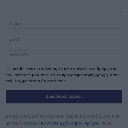
Σχόλιο:
Όν
Ema
Ισ
αποθηκεύστε το όνομα, το ηλεκτρονικό ταχυδρομείο και
τον ιστότοπό μου σε αυτό το πρόγραμμα περιήγησης για την
επόμενη φορά που θα σχολιάσω.
Με την υποβολή του σχολίου σας αυτόματα συμφωνείτε
με τους
Γενικούς Κανόνες Σχολιασμού Άρθρων
τους