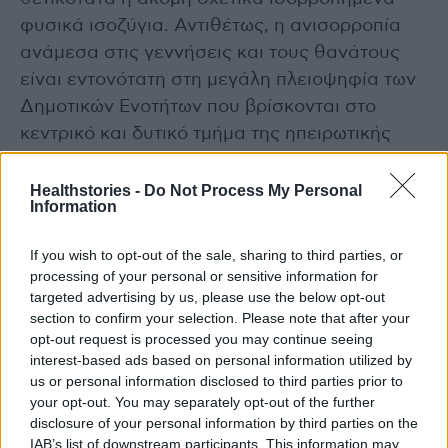
φυσικά ισοζύγια. Αντιθέτως, η ανισορροπία
ανάμεσα στις γεννήσεις και τους θανάτους
είναι εντονότατη στη μεγάλη πλειοψηφία των
Δημοτικών Ενοτήτων που βρίσκονται στο
κεντρικό και δυτικό τμήμα της ηπειρωτικής
Ελλάδας καθώς και στη Κεντρική-Αν.
Μακεδονία και Θράκη όπου αντιστοιχούσαν το
Healthstories -
Do Not Process My Personal
Information
2020-22 συνήθως 3 ή και περισσότεροι
θάνατοι ανά γέννηση, ενώ στο τμήμα αυτό της
If you wish to opt-out of the sale, sharing to third parties, or
ηπειρωτικής Ελλάδας, εντοπίζονται και όλες
processing of your personal or sensitive information for
σχεδόν οι 27 Δημοτικές Ενότητες που δεν
targeted advertising by us, please use the below opt-out
section to confirm your selection. Please note that after your
είχαν γεννήσεις το 2020-22, αλλά μόνον
opt-out request is processed you may continue seeing
θανάτους.
interest-based ads based on personal information utilized by
us or personal information disclosed to third parties prior to
your opt-out. You may separately opt-out of the further
Μιλώντας στο Αθηναϊκό-Μακεδονικό
disclosure of your personal information by third parties on the
Πρακτορείο Ειδήσεων, ο διευθυντής του
IAB’s list of downstream participants. This information may