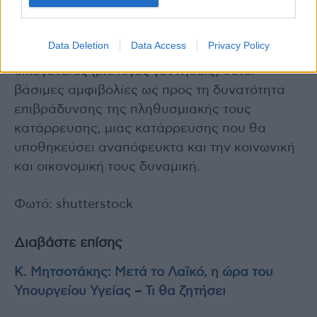
συνδυάζουν πολλούς ηλικιωμένους (βλ.
αυξημένους θανάτους) και περιορισμένο
Data Deletion
Data Access
Privacy Policy
αριθμό ατόμων σε ηλικία δημιουργίας
οικογένειας (βλ. λίγες γεννήσεις) θέτει
βάσιμες αμφιβολίες ως προς τη δυνατότητα
επιβράδυνσης της πληθυσμιακής τους
κατάρρευσης, μιας κατάρρευσης που θα
υποθηκεύσει αναπόφευκτα και την κοινωνική
και οικονομική τους δυναμική.
Φωτό: shutterstock
Διαβάστε επίσης
Κ. Μητσοτάκης: Μετά το Λαϊκό, η ώρα του
Υπουργείου Υγείας – Τι θα ζητήσει