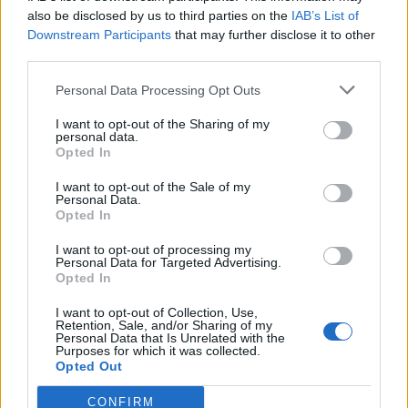
Ινστιτούτου Δημογραφικών Ερευνών και
also be disclosed by us to third parties on the
IAB’s List of
Μελετών καθ. Βύρων Κοτζαμάνης τονίζει ότι
Downstream Participants
that may further disclose it to other
third parties.
αν μια αναλογία σε εθνικό επίπεδο 1,68
θανάτων/γέννηση είναι ανησυχητική (πόσο
Personal Data Processing Opt Outs
μάλλον όταν δεν αναμένεται βελτίωσή της τα
I want to opt-out of the Sharing of my
επόμενα έτη με αποτέλεσμα την επιτάχυνση
personal data.
Opted In
του ρυθμού μείωσης του πληθυσμού μας), το
γεγονός ότι στις μισές σχεδόν (459 από τις
I want to opt-out of the Sale of my
Personal Data.
1036) Δημοτικές Ενότητες που βρίσκονται
Opted In
σχεδόν όλες στο ορεινό και ημιορεινό τμήμα
I want to opt-out of processing my
της ηπειρωτικής Ελλάδας αντιστοιχούν ήδη
Personal Data for Targeted Advertising.
Opted In
περισσότεροι από 3 θάνατοι ανά γέννηση,
προκαλεί ακόμη μεγαλύτερη ανησυχία καθώς
I want to opt-out of Collection, Use,
Retention, Sale, and/or Sharing of my
η μελλοντική δημογραφική δυναμική των
Personal Data that Is Unrelated with the
Purposes for which it was collected.
Ενοτήτων αυτών είναι υποθηκευμένη. Η υπερ-
Opted Out
υπεροχή σε αυτές των θανάτων, αποτέλεσμα
κυρίως των ηλικιακών τους δομών που
CONFIRM