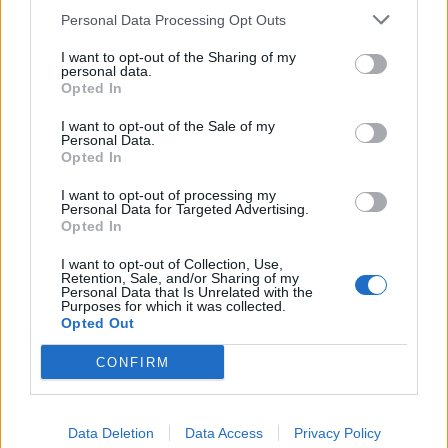
Personal Data Processing Opt Outs
1
2
3
I want to opt-out of the Sharing of my
personal data.
Opted In
Τελευταία Νέα
I want to opt-out of the Sale of my
Personal Data.
9 πράγματα που δεν πρέπει να
Opted In
λέτε σε έναν επισκέπτη
27 Φεβρουαρίου 2026
I want to opt-out of processing my
Personal Data for Targeted Advertising.
Opted In
I want to opt-out of Collection, Use,
Πάνω από 100 μωρά έχουν
Retention, Sale, and/or Sharing of my
Personal Data that Is Unrelated with the
γεννηθεί μέσω εξωσωματικής, με
Purposes for which it was collected.
την υποστήριξη της Be-Live
Opted Out
27 Φεβρουαρίου 2026
CONFIRM
Μεταπροπονητική πείνα: Ο λόγος
που θέλεις να καταβροχθίσεις τα
Data Deletion
Data Access
Privacy Policy
πάντα μετά την άσκηση