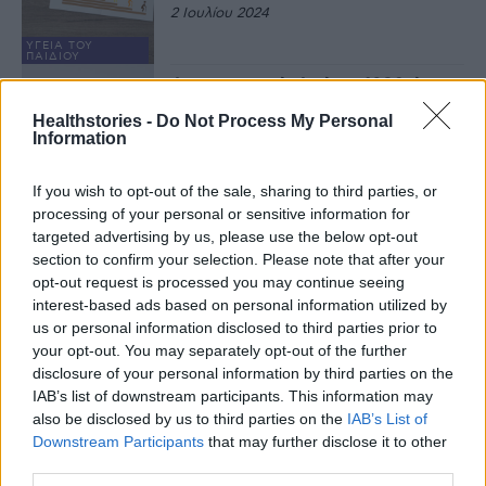
2 Ιουλίου 2024
ΥΓΕΊΑ ΤΟΥ
ΠΑΙΔΙΟΎ
Δημογραφικό: Από το 1980 έχει
ξεκινήσει η φθίνουσα πορεία των
Healthstories -
Do Not Process My Personal
γεννήσεων
Information
27 Ιουνίου 2024
ΥΓΕΊΑ ΤΟΥ
If you wish to opt-out of the sale, sharing to third parties, or
ΠΑΙΔΙΟΎ
processing of your personal or sensitive information for
Υπογεννητικότητα: Οι σύνθετες
αιτίες και η απλή αιματολογική
targeted advertising by us, please use the below opt-out
εξέταση που την εντοπίζει
section to confirm your selection. Please note that after your
17 Ιουνίου 2024
opt-out request is processed you may continue seeing
interest-based ads based on personal information utilized by
ΕΙΔΉΣΕΙΣ
us or personal information disclosed to third parties prior to
Υπογεννητικότητα και
your opt-out. You may separately opt-out of the further
υπογονιμότητα: Εκδήλωση της
disclosure of your personal information by third parties on the
Be-Live στη Λέρο
IAB’s list of downstream participants. This information may
5 Ιουνίου 2024
also be disclosed by us to third parties on the
IAB’s List of
Downstream Participants
that may further disclose it to other
ΤΑΞΊΔΙ ΚΑΙ ΥΓΕΊΑ
third parties.