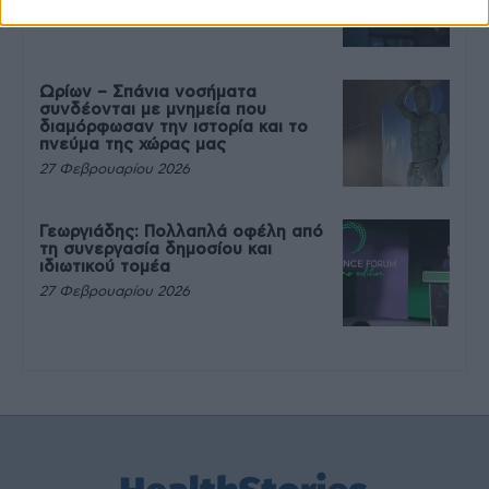
27 Φεβρουαρίου 2026
Ωρίων – Σπάνια νοσήματα
συνδέονται με μνημεία που
διαμόρφωσαν την ιστορία και το
πνεύμα της χώρας μας
27 Φεβρουαρίου 2026
Γεωργιάδης: Πολλαπλά οφέλη από
τη συνεργασία δημοσίου και
ιδιωτικού τομέα
27 Φεβρουαρίου 2026