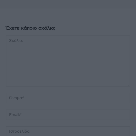
Έχετε κάποιο σχόλιο;
Σχόλιο:
Όν
Ema
Ισ