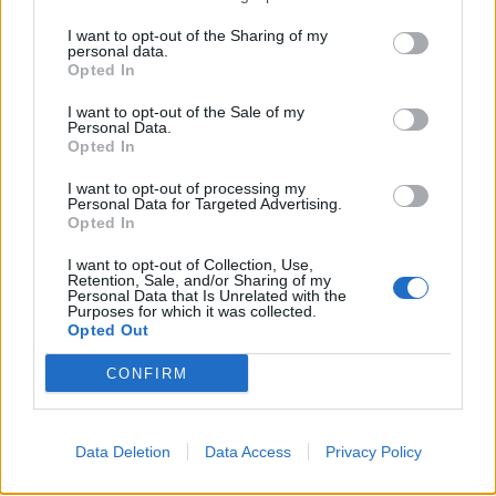
αποτελέσματα της οποίας θα παρουσιαστούν
στο Ευρωπαϊκό Συνέδριο Παιδιατρικών
I want to opt-out of the Sharing of my
personal data.
Λοιμώξεων.
Opted In
I want to opt-out of the Sale of my
Διαβάστε επίσης
Personal Data.
Opted In
«Σε ποια ηλικία θα περιγράφατε κάποιον ως
I want to opt-out of processing my
ηλικιωμένο;» – Την απάντηση δίνει μελέτη 25
Personal Data for Targeted Advertising.
Opted In
ετών
I want to opt-out of Collection, Use,
Retention, Sale, and/or Sharing of my
Οι γιατροί νόμιζαν ότι είχε καρκίνο, αλλά
Personal Data that Is Unrelated with the
Purposes for which it was collected.
τελικά είχε μια αμοιβάδα που τρώει τον
Opted Out
εγκέφαλο!
CONFIRM
Data Deletion
Data Access
Privacy Policy
TAGS
εμβολιασμός
Παγκόσμια Εβδομάδα Ανοσοποίησης
ΣΦΕΕ