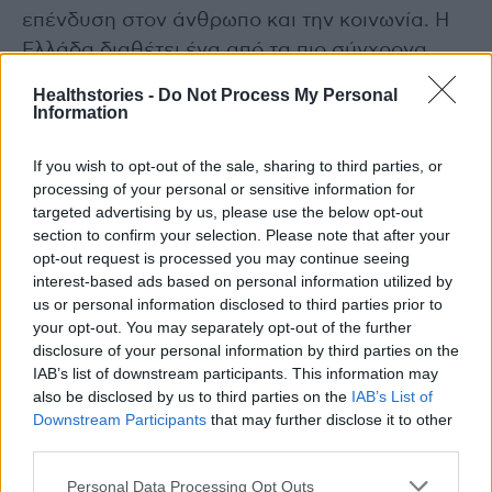
επένδυση στον άνθρωπο και την κοινωνία. Η
Ελλάδα διαθέτει ένα από τα πιο σύγχρονα
εμβολιαστικά προγράμματα που απευθύνεται
Healthstories -
Do Not Process My Personal
σε όλες τις ηλικιακές ομάδες του πληθυσμού.
Information
Ωστόσο, απαιτούνται συλλογικές προσπάθειες
If you wish to opt-out of the sale, sharing to third parties, or
με στόχο την ορθή τήρηση των εμβολιαστικών
processing of your personal or sensitive information for
συστάσεων και τη διαμόρφωση κοινής
targeted advertising by us, please use the below opt-out
αντίληψης σχετικά με τα οφέλη των πολιτικών
section to confirm your selection. Please note that after your
πρόληψης και προαγωγής της υγείας.
opt-out request is processed you may continue seeing
interest-based ads based on personal information utilized by
us or personal information disclosed to third parties prior to
Πηγές: 1.
WHO
, Accessed 23/4/2018,
your opt-out. You may separately opt-out of the further
disclosure of your personal information by third parties on the
IAB’s list of downstream participants. This information may
2. Μελέτη εκτίμησης οικονομικής αξίας του
also be disclosed by us to third parties on the
IAB’s List of
παιδιατρικού/εφηβικού εμβολιασμού στην
Downstream Participants
that may further disclose it to other
Ελλάδα. Η μελέτη χρησιμοποίησε
third parties.
δημοσιευμένο μαθηματικό μοντέλο, τα
Personal Data Processing Opt Outs