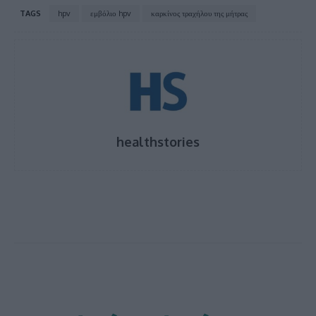
TAGS
hpv
εμβόλιο hpv
καρκίνος τραχήλου της μήτρας
healthstories