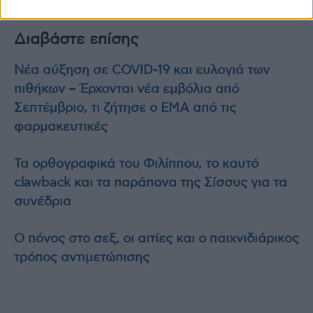
της νόσου στις επόμενες δεκαετίες.
Διαβάστε επίσης
Νέα αύξηση σε COVID-19 και ευλογιά των
πιθήκων – Έρχονται νέα εμβόλια από
Σεπτέμβριο, τι ζήτησε ο ΕΜΑ από τις
φαρμακευτικές
Τα ορθογραφικά του Φιλίππου, το καυτό
clawback και τα παράπονα της Σίσσυς για τα
συνέδρια
Ο πόνος στο σεξ, οι αιτίες και ο παιχνιδιάρικος
τρόπος αντιμετώπισης