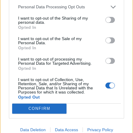
Καρκίνου (Europe’s Beating Cancer Plan) της
Personal Data Processing Opt Outs
Ευρωπαϊκής Επιτροπής.
I want to opt-out of the Sharing of my
personal data.
Opted In
Ιδιαίτερης προβολής και συζήτησης έτυχαν τα
πολύ ενθαρρυντικά αποτελέσματα δύο
I want to opt-out of the Sale of my
Personal Data.
πρόσφατων μεγάλων επιδημιολογικών
Opted In
μελετών από τη Σουηδία και το Ηνωμένο
I want to opt-out of processing my
Βασίλειο, οι οποίες έδειξαν ελάττωση κατά
Personal Data for Targeted Advertising.
Opted In
-90% των περιστατικών καρκίνου τραχήλου
μήτρας σε νέες γυναίκες που είχαν
I want to opt-out of Collection, Use,
Retention, Sale, and/or Sharing of my
εμβολιαστεί κατά του HPV σε ηλικία μικρότερη
Personal Data that Is Unrelated with the
Purposes for which it was collected.
των 17 ετών, σε σύγκριση με μη
Opted Out
εμβολιασμένες γυναίκες. Οι μελέτες,
CONFIRM
σύμφωνα με τους επιστήμονες, επαληθεύουν
το εφικτόν του στόχου που έθεσαν ο ΠΟΥ και
η διεθνής κοινότητα για την εξάλειψη αυτής
Data Deletion
Data Access
Privacy Policy