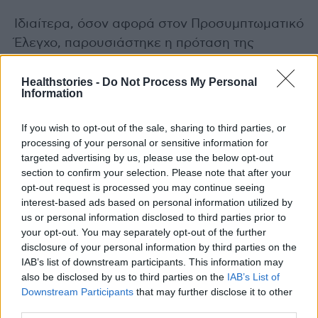
Ιδιαίτερα, όσον αφορά στον Προσυμπτωματικό
Έλεγχο, παρουσιάστηκε η πρόταση της
Ελληνικής HPV Εταιρείας για έλεγχο των
γυναικών από 25 έως 65 ετών με HPV DNA
Healthstories -
Do Not Process My Personal
Information
testing ανά 5ετία, κατ’ αντιστοιχία με τις
κατευθυντήριες οδηγίες του ΠΟΥ.
If you wish to opt-out of the sale, sharing to third parties, or
processing of your personal or sensitive information for
Κατά τη διάρκεια της Συνόδου παρουσιάστηκε
targeted advertising by us, please use the below opt-out
section to confirm your selection. Please note that after your
από εξειδικευμένους στο θέμα επιστήμονες η
opt-out request is processed you may continue seeing
υπάρχουσα σήμερα κατάσταση στο διεθνές
interest-based ads based on personal information utilized by
περιβάλλον ως προς τις εφαρμοζόμενες
us or personal information disclosed to third parties prior to
your opt-out. You may separately opt-out of the further
πολιτικές υγείας με στόχο την εξάλειψη του
disclosure of your personal information by third parties on the
καρκίνου τραχήλου μήτρας, ιδιαίτερα μετά τη
IAB’s list of downstream participants. This information may
σχετική «Πρόσκληση προς Δράση» («Call to
also be disclosed by us to third parties on the
IAB’s List of
Action») του ΠΟΥ και την αναγγελία του
Downstream Participants
that may further disclose it to other
third parties.
Ευρωπαϊκού Σχεδίου Καταπολέμησης του