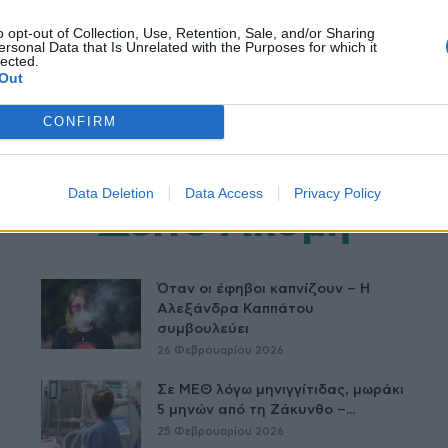
o opt-out of Collection, Use, Retention, Sale, and/or Sharing
ersonal Data that Is Unrelated with the Purposes for which it
lected.
Out
CONFIRM
Data Deletion
Data Access
Privacy Policy
Δείτε Ακόμη
Όταν οι έφηβοι καπνίζουν – Η
Αλεξάνδρα Καππάτου
συμβουλεύει
26 Φεβρουαρίου 2026
Σε ΜΕΘ λόγω μηνιγγίτιδας, μωράκι
5 μηνών από τη Ζάκυνθο –...
25 Φεβρουαρίου 2026