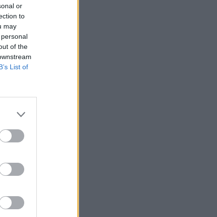
sonal or
ection to
ou may
 personal
out of the
 downstream
B’s List of