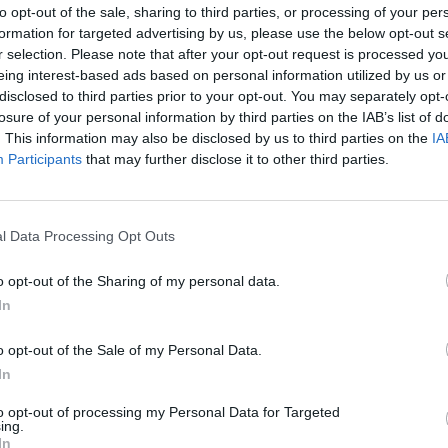
to opt-out of the sale, sharing to third parties, or processing of your per
 της εκπαιδευτικής κοινότητας να τηρούν
formation for targeted advertising by us, please use the below opt-out s
λύσιμο χεριών και παραμονή στο σπίτι σε
r selection. Please note that after your opt-out request is processed y
eing interest-based ads based on personal information utilized by us or
ύν τις υποδείξεις του ΕΟΔΥ.
disclosed to third parties prior to your opt-out. You may separately opt-
losure of your personal information by third parties on the IAB’s list of
. This information may also be disclosed by us to third parties on the
IA
Participants
that may further disclose it to other third parties.
ραυματίες οπαδοί του ΠΑΟΚ με το αεροπλάνο του
l Data Processing Opt Outs
o opt-out of the Sharing of my personal data.
In
ρμα και καθυστερεί τη γήρανση
o opt-out of the Sale of my Personal Data.
In
απουσίες
ιώσεις
μαθητές
to opt-out of processing my Personal Data for Targeted
ing.
In