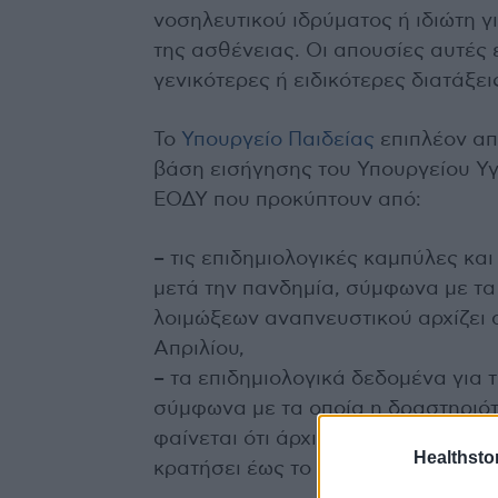
νοσηλευτικού ιδρύματος ή ιδιώτη γι
της ασθένειας. Οι απουσίες αυτές 
γενικότερες ή ειδικότερες διατάξε
Το
Υπουργείο Παιδείας
επιπλέον απ
βάση εισήγησης του Υπουργείου Υγε
ΕΟΔΥ που προκύπτουν από:
– τις επιδημιολογικές καμπύλες κα
μετά την πανδημία, σύμφωνα με τα
λοιμώξεων αναπνευστικού αρχίζει α
Απριλίου,
– τα επιδημιολογικά δεδομένα για 
σύμφωνα με τα οποία η δραστηριό
φαίνεται ότι άρχισε την τελευταία
Healthstor
κρατήσει έως το τέλος Απριλίου το