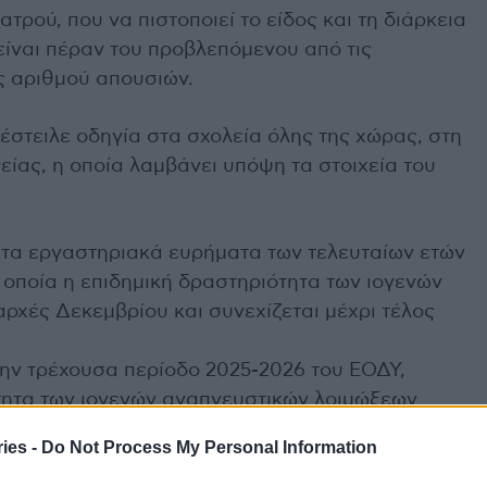
ατρού, που να πιστοποιεί το είδος και τη διάρκεια
είναι πέραν του προβλεπόμενου από τις
ις αριθμού απουσιών.
έστειλε οδηγία στα σχολεία όλης της χώρας, στη
ίας, η οποία λαμβάνει υπόψη τα στοιχεία του
ι τα εργαστηριακά ευρήματα των τελευταίων ετών
 οποία η επιδημική δραστηριότητα των ιογενών
ρχές Δεκεμβρίου και συνεχίζεται μέχρι τέλος
την τρέχουσα περίοδο 2025-2026 του ΕΟΔΥ,
τητα των ιογενών αναπνευστικών λοιμώξεων
 εβδομάδα του Νοεμβρίου 2025 και αναμένεται να
ies -
Do Not Process My Personal Information
υ 2026.