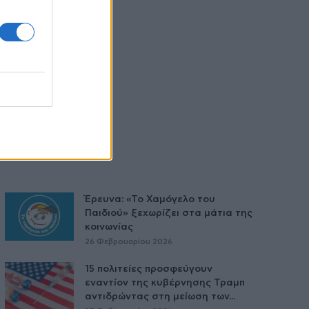
Έρευνα: «Το Χαμόγελο του
Παιδιού» ξεχωρίζει στα μάτια της
κοινωνίας
26 Φεβρουαρίου 2026
15 πολιτείες προσφεύγουν
εναντίον της κυβέρνησης Τραμπ
αντιδρώντας στη μείωση των...