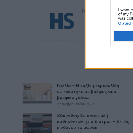
I want t
healthstories
of my P
was col
Opted 
Γαλλία – Η τοξίνη κερεουλίδη
εντοπίστηκε σε βρέφος από
βρεφικό γάλα...
27 Φεβρουαρίου 2026
Ζάκυνθος: Σε αναστολή
καθηκόντων η παιδίατρος – Εκτός
κινδύνου το μωράκι