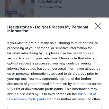
προβλήματα
11 Ιουνίου 2024
ΕΥΕΞΊΑ
8 σνακ για ενέργεια και υψηλές
επιδόσεις, σε μαθητές και
Healthstories -
Do Not Process My Personal
φοιτητές
Information
8 Νοεμβρίου 2023
If you wish to opt-out of the sale, sharing to third parties, or
ΔΙΑΤΡΟΦΉ
processing of your personal or sensitive information for
Το ιδανικό διατροφικό πλάνο για
τους μαθητές που δίνουν
targeted advertising by us, please use the below opt-out
εξετάσεις
section to confirm your selection. Please note that after your
22 Μαΐου 2023
opt-out request is processed you may continue seeing
interest-based ads based on personal information utilized by
ΟΙΚΟΓΈΝΕΙΑ
us or personal information disclosed to third parties prior to
Οι φιλοδοξίες των 15χρονων για
your opt-out. You may separately opt-out of the further
σπουδές και εισοδήματα –
disclosure of your personal information by third parties on the
Έρευνα του ΙΟΒΕ
IAB’s list of downstream participants. This information may
13 Απριλίου 2023
also be disclosed by us to third parties on the
IAB’s List of
Downstream Participants
that may further disclose it to other
ΥΓΕΊΑ ΤΟΥ
ΠΑΙΔΙΟΎ
third parties.