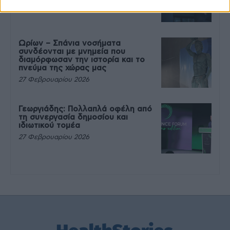
27 Φεβρουαρίου 2026
Ωρίων – Σπάνια νοσήματα
συνδέονται με μνημεία που
διαμόρφωσαν την ιστορία και το
πνεύμα της χώρας μας
27 Φεβρουαρίου 2026
Γεωργιάδης: Πολλαπλά οφέλη από
τη συνεργασία δημοσίου και
ιδιωτικού τομέα
27 Φεβρουαρίου 2026