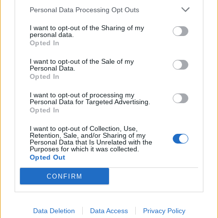
Personal Data Processing Opt Outs
1
2
3
I want to opt-out of the Sharing of my
personal data.
Opted In
Τελευταία Νέα
I want to opt-out of the Sale of my
Personal Data.
9 πράγματα που δεν πρέπει να
Opted In
λέτε σε έναν επισκέπτη
27 Φεβρουαρίου 2026
I want to opt-out of processing my
Personal Data for Targeted Advertising.
Opted In
I want to opt-out of Collection, Use,
Πάνω από 100 μωρά έχουν
Retention, Sale, and/or Sharing of my
Personal Data that Is Unrelated with the
γεννηθεί μέσω εξωσωματικής, με
Purposes for which it was collected.
την υποστήριξη της Be-Live
Opted Out
27 Φεβρουαρίου 2026
CONFIRM
Μεταπροπονητική πείνα: Ο λόγος
που θέλεις να καταβροχθίσεις τα
Data Deletion
Data Access
Privacy Policy
πάντα μετά την άσκηση