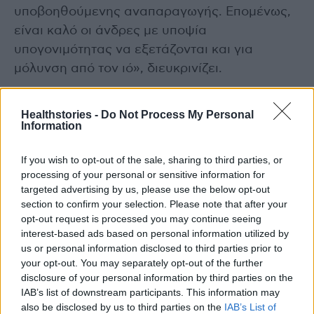
υποβοηθούμενης αναπαραγωγής. Επομένως,
είναι καλό οι άνδρες με υποψία
υπογονιμότητας να εξετάζονται και για
μόλυνση από τον ιό», διευκρινίζει.
«Η επιστημονική έρευνα έχει ακόμα δρόμο
Healthstories -
Do Not Process My Personal
μπροστά της μέχρι να διεξαχθούν ασφαλή
Information
συμπεράσματα για τη σχέση μεταξύ λοίμωξης
If you wish to opt-out of the sale, sharing to third parties, or
από HPV και ανδρικής υπογονιμότητας. Για την
processing of your personal or sensitive information for
πρόληψή της, τα στοιχεία αποδεικνύουν τη
targeted advertising by us, please use the below opt-out
σημασία του εμβολιασμού κατά του ιού, αλλά
section to confirm your selection. Please note that after your
opt-out request is processed you may continue seeing
ακόμα δεν είναι γνωστό εάν τα εμβόλια θα
interest-based ads based on personal information utilized by
μπορούσαν να προστατεύσουν άμεσα τη
us or personal information disclosed to third parties prior to
γονιμότητα των ανδρών ή μόνο μέσω της
your opt-out. You may separately opt-out of the further
προστασίας έναντι των στελεχών στα οποία
disclosure of your personal information by third parties on the
IAB’s list of downstream participants. This information may
στοχεύουν.
also be disclosed by us to third parties on the
IAB’s List of