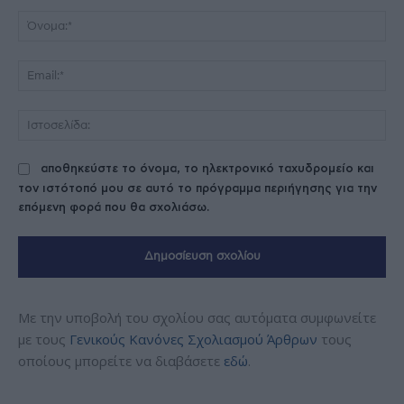
Σχόλιο:
Όν
Ema
Ισ
αποθηκεύστε το όνομα, το ηλεκτρονικό ταχυδρομείο και
τον ιστότοπό μου σε αυτό το πρόγραμμα περιήγησης για την
επόμενη φορά που θα σχολιάσω.
Με την υποβολή του σχολίου σας αυτόματα συμφωνείτε
με τους
Γενικούς Κανόνες Σχολιασμού Άρθρων
τους
οποίους μπορείτε να διαβάσετε
εδώ
.