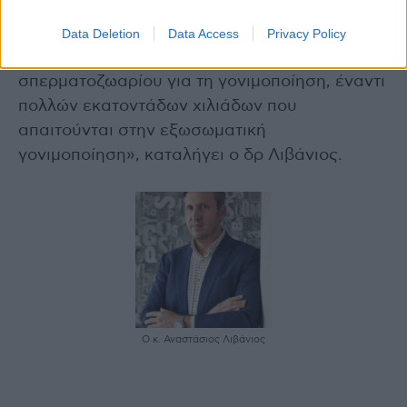
σπέρματος είναι κακή ή όταν άλλες τεχνικές
έχουν αποτύχει. Ο καινοτόμος χαρακτήρας της
Data Deletion
Data Access
Privacy Policy
έγκειται στην ανάγκη ενός και μόνο βιώσιμου
σπερματοζωαρίου για τη γονιμοποίηση, έναντι
πολλών εκατοντάδων χιλιάδων που
απαιτούνται στην εξωσωματική
γονιμοποίηση», καταλήγει ο δρ Λιβάνιος.
Ο κ. Αναστάσιος Λιβάνιος