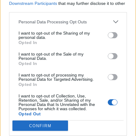
Downstream Participants
that may further disclose it to other
Το ενθαρρυντικό είναι ότι τα δεδομένα
third parties.
δείχνουν ότι ο εμβολιασμός κατά του HPV σε
Personal Data Processing Opt Outs
υπογόνιμους άνδρες με ενεργή λοίμωξη από
τον ιό μπορεί να τους βοηθήσει να “κοιμίσουν”
I want to opt-out of the Sharing of my
personal data.
τον ιό πιο γρήγορα και ενδεχομένως να
Opted In
βελτιώσουν τις πιθανότητές τους να
I want to opt-out of the Sale of my
αποκτήσουν παιδιά.
Personal Data.
Opted In
Για τους υπογόνιμους άνδρες η θεραπεία
I want to opt-out of processing my
Personal Data for Targeted Advertising.
εξαρτάται από την αιτία που την προκαλεί και
Opted In
περιλαμβάνει από τροποποιήσεις στον τρόπο
I want to opt-out of Collection, Use,
ζωής έως τεχνικές υποβοηθούμενης
Retention, Sale, and/or Sharing of my
Personal Data that Is Unrelated with the
αναπαραγωγής, όπως η GIFT (ενδοσαλπιγγική
Purposes for which it was collected.
Opted Out
μεταφορά γαμετών) και η επαναστατική
μικρο-γονιμοποίηση (ICSI). Η τελευταία
CONFIRM
χρησιμοποιείται όταν η ποιότητα του