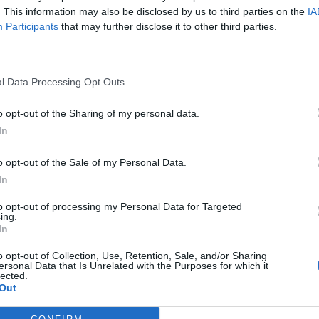
ος διαμονής;
. This information may also be disclosed by us to third parties on the
IA
stories
-
29 Οκτωβρίου 2024
Participants
that may further disclose it to other third parties.
ρή ατμόσφαιρα και ησυχία φαίνεται να συμβάλλουν
καλή αναπαραγωγική υγεία των ανδρών και άρα στη
ότητα και την υπογονιμότητα. Μεγάλη δανέζικη μελέτη,
l Data Processing Opt Outs
o opt-out of the Sharing of my personal data.
In
o opt-out of the Sale of my Personal Data.
In
to opt-out of processing my Personal Data for Targeted
ing.
In
o opt-out of Collection, Use, Retention, Sale, and/or Sharing
ersonal Data that Is Unrelated with the Purposes for which it
lected.
Out