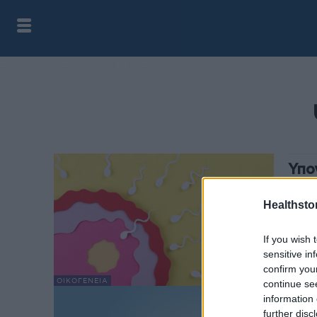
Υπο
HPV
Healthstor
health
Ολοέν
If you wish 
σχέση
sensitive in
των α
confirm you
ΟΙΚΟΓΈΝΕΙΑ
continue se
information 
Υπο
further disc