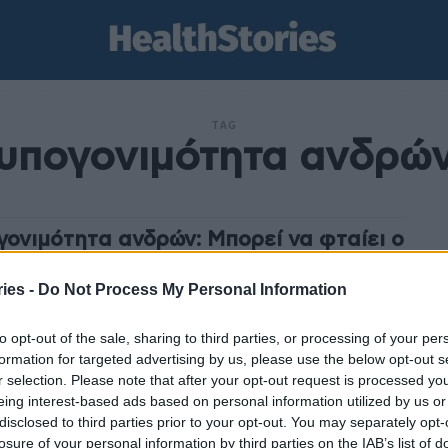
TAG
υπογονιμότητα ανδρώ
γονιμότητα ανδρών: Μπορεί να φταίει ο
;
ies -
Do Not Process My Personal Information
stories
-
27 Ιανουαρίου 2025
α και περισσότερες έρευνες υποδηλώνουν μια πιθανή
to opt-out of the sale, sharing to third parties, or processing of your per
 μεταξύ της μόλυνσης από τον HPV και υπογονιμότητα
formation for targeted advertising by us, please use the below opt-out s
νδρών. Ενώ οι ακριβείς μηχανισμοί βρίσκονται ακόμη...
r selection. Please note that after your opt-out request is processed y
eing interest-based ads based on personal information utilized by us or
disclosed to third parties prior to your opt-out. You may separately opt-
γονιμότητα ανδρών: Παίζει ρόλο ο
losure of your personal information by third parties on the IAB’s list of