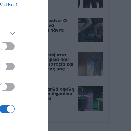
Live
B’s List of
27 Φεβρουαρίου 2026
Μεταπροπονητική πείνα: Ο
λόγος που θέλεις να
καταβροχθίσεις τα πάντα
μετά την άσκηση
27 Φεβρουαρίου 2026
Ωρίων – Σπάνια νοσήματα
συνδέονται με μνημεία που
διαμόρφωσαν την ιστορία και
το πνεύμα της χώρας μας
27 Φεβρουαρίου 2026
Γεωργιάδης: Πολλαπλά οφέλη
από τη συνεργασία δημοσίου
και ιδιωτικού τομέα
27 Φεβρουαρίου 2026