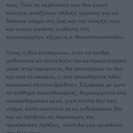
τους. Γιατί σε περίπτωση που δεν έχουν
κίνητρα, αναζητούν άλλους τρόπους για να
δώσουν νόημα στη ζωή και την ύπαρξή τους
και συχνά γίνονται ευάλωτα στη
χειραγώγηση», εξηγεί η κ. Κωνσταντοπούλου.
Όπως η ίδια επισημαίνει, όταν τα παιδιά
μαθαίνουν να αποτελούν τον κεντρικό πυρήνα
μέσα στην οικογένεια, θα απαιτήσουν το ίδιο
και από το σχολείο, ή από οποιοδήποτε άλλο
κοινωνικό πλαίσιο βρεθούν. Σύμφωνα με αυτό
το αίσθημα παντοδυναμίας, δημιουργείται ένα
συναισθηματικό κενό, γιατί τίποτα δεν έχει
νόημα, κατά συνέπεια το να εκδηλώσουν βία
και να προβούν σε παράνομες και
προκλητικές πράξεις, αποτελεί μια πρόκληση