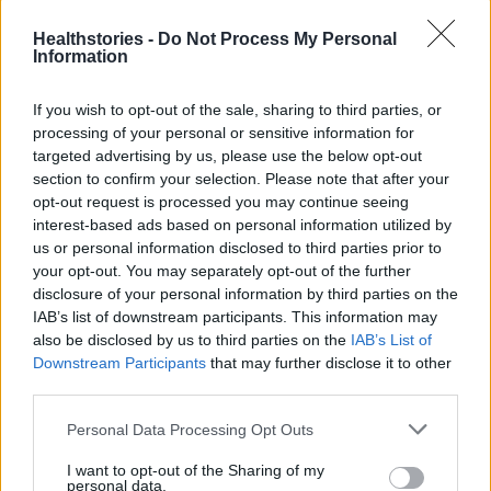
αντιμετωπίζουν, συναισθηματικές,
ακαδημαϊκές ή άλλες δυσκολίες. Η κ.
Healthstories -
Do Not Process My Personal
Information
Κωνσταντοπούλου εξηγεί πού πρέπει να
εστιάσουν οι γονείς έτσι ώστε να προλάβουν ή
If you wish to opt-out of the sale, sharing to third parties, or
να εντοπίσουν τις δυσκολίες που προκαλούν
processing of your personal or sensitive information for
targeted advertising by us, please use the below opt-out
τη βίαιη συμπεριφορά των παιδιών τους, η
section to confirm your selection. Please note that after your
οποία εάν δεν αντιμετωπιστεί στην παιδική
opt-out request is processed you may continue seeing
ηλικία, θα συνεχίσει να εκδηλώνεται στην
interest-based ads based on personal information utilized by
ενήλικη ζωή:
us or personal information disclosed to third parties prior to
your opt-out. You may separately opt-out of the further
disclosure of your personal information by third parties on the
Από πολύ μικρή ηλικία οι γονείς θα πρέπει
IAB’s list of downstream participants. This information may
να είναι πολύ κοντά και να μιλάνε με τα
also be disclosed by us to third parties on the
IAB’s List of
παιδιά τους. Να παρακολουθούν, με
Downstream Participants
that may further disclose it to other
third parties.
διακριτικότητα τη ζωή τους. Η επικοινωνία
με τα παιδιά μπορεί να δώσει λύση στις
Personal Data Processing Opt Outs
δυσκολίες τους, ενώ παράλληλα μπορεί να
I want to opt-out of the Sharing of my
δημιουργήσει τον ηθικό φραγμό που δεν
personal data.