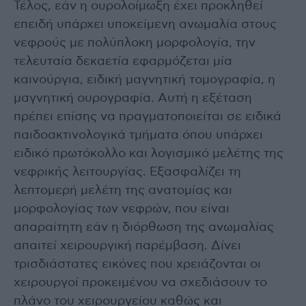
Τέλος, εάν η ουρολοίμωξη έχει προκληθεί
επειδή υπάρχει υποκείμενη ανωμαλία στους
νεφρούς με πολύπλοκη μορφολογία, την
τελευταία δεκαετία εφαρμόζεται μία
καινούργια, ειδική μαγνητική τομογραφία, η
μαγνητική ουρογραφία. Αυτή η εξέταση
πρέπει επίσης να πραγματοποιείται σε ειδικά
παιδοακτινολογικά τμήματα όπου υπάρχει
ειδικό πρωτόκολλο και λογισμικό μελέτης της
νεφρικής λειτουργίας. Εξασφαλίζει τη
λεπτομερή μελέτη της ανατομίας και
μορφολογίας των νεφρών, που είναι
απαραίτητη εάν η διόρθωση της ανωμαλίας
απαιτεί χειρουργική παρέμβαση. Δίνει
τρισδιάστατες εικόνες που χρειάζονται οι
χειρουργοί προκειμένου να σχεδιάσουν το
πλάνο του χειρουργείου καθώς και