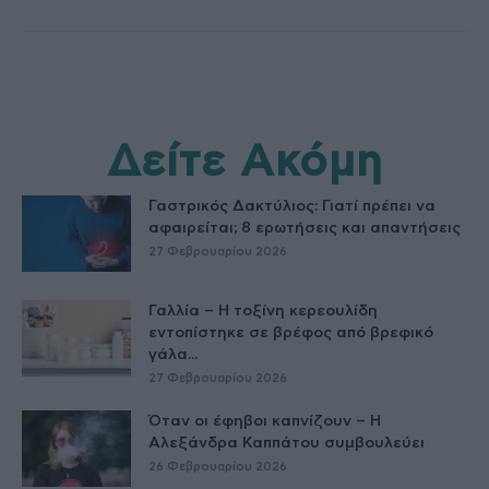
Δείτε Ακόμη
Γαστρικός Δακτύλιος: Γιατί πρέπει να
αφαιρείται; 8 ερωτήσεις και απαντήσεις
27 Φεβρουαρίου 2026
Γαλλία – Η τοξίνη κερεουλίδη
εντοπίστηκε σε βρέφος από βρεφικό
γάλα...
27 Φεβρουαρίου 2026
Όταν οι έφηβοι καπνίζουν – Η
Αλεξάνδρα Καππάτου συμβουλεύει
26 Φεβρουαρίου 2026