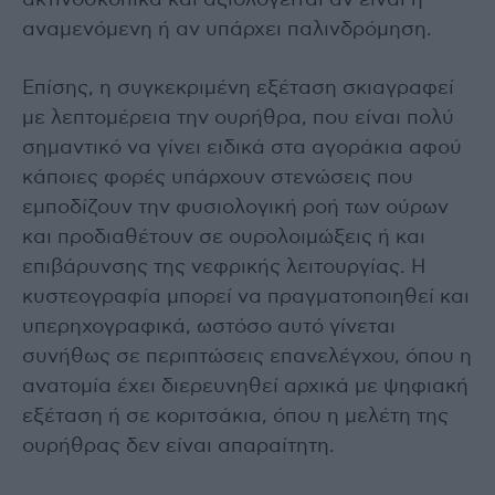
ακτινοσκοπικά και αξιολογείται αν είναι η
αναμενόμενη ή αν υπάρχει παλινδρόμηση.
Επίσης, η συγκεκριμένη εξέταση σκιαγραφεί
με λεπτομέρεια την ουρήθρα, που είναι πολύ
σημαντικό να γίνει ειδικά στα αγοράκια αφού
κάποιες φορές υπάρχουν στενώσεις που
εμποδίζουν την φυσιολογική ροή των ούρων
και προδιαθέτουν σε ουρολοιμώξεις ή και
επιβάρυνσης της νεφρικής λειτουργίας. Η
κυστεογραφία μπορεί να πραγματοποιηθεί και
υπερηχογραφικά, ωστόσο αυτό γίνεται
συνήθως σε περιπτώσεις επανελέγχου, όπου η
ανατομία έχει διερευνηθεί αρχικά με ψηφιακή
εξέταση ή σε κοριτσάκια, όπου η μελέτη της
ουρήθρας δεν είναι απαραίτητη.