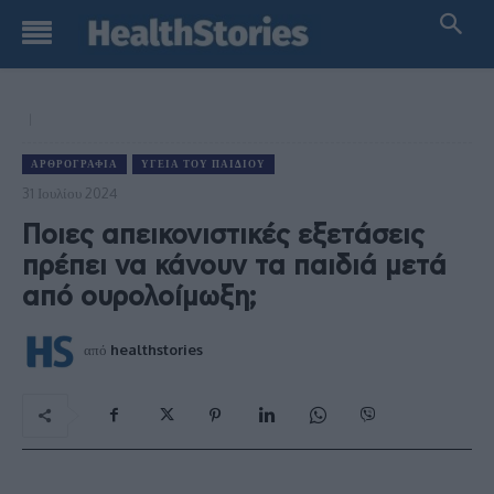
ΑΡΘΡΟΓΡΑΦΊΑ
ΥΓΕΊΑ ΤΟΥ ΠΑΙΔΙΟΎ
31 Ιουλίου 2024
Ποιες απεικονιστικές εξετάσεις
πρέπει να κάνουν τα παιδιά μετά
από ουρολοίμωξη;
από
healthstories