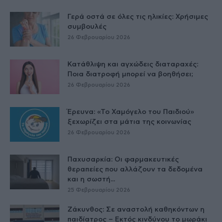
Γερά οστά σε όλες τις ηλικίες: Χρήσιμες
συμβουλές
26 Φεβρουαρίου 2026
Κατάθλιψη και αγχώδεις διαταραχές:
Ποια διατροφή μπορεί να βοηθήσει;
26 Φεβρουαρίου 2026
Έρευνα: «Το Χαμόγελο του Παιδιού»
ξεχωρίζει στα μάτια της κοινωνίας
26 Φεβρουαρίου 2026
Παχυσαρκία: Οι φαρμακευτικές
θεραπείες που αλλάζουν τα δεδομένα
και η σωστή...
25 Φεβρουαρίου 2026
Ζάκυνθος: Σε αναστολή καθηκόντων η
παιδίατρος – Εκτός κινδύνου το μωράκι