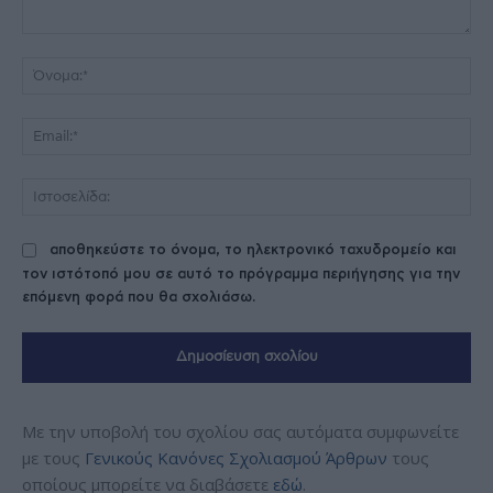
Σχόλιο:
Όν
Ema
Ισ
αποθηκεύστε το όνομα, το ηλεκτρονικό ταχυδρομείο και
τον ιστότοπό μου σε αυτό το πρόγραμμα περιήγησης για την
επόμενη φορά που θα σχολιάσω.
Με την υποβολή του σχολίου σας αυτόματα συμφωνείτε
με τους
Γενικούς Κανόνες Σχολιασμού Άρθρων
τους
οποίους μπορείτε να διαβάσετε
εδώ
.