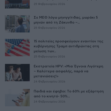
25 Φεβρουαρίου 2026
Σε ΜΕΘ λόγω μηνιγγίτιδας, μωράκι 5
μηνών από τη Ζάκυνθο –...
25 Φεβρουαρίου 2026
15 πολιτείες προσφεύγουν εναντίον της
κυβέρνησης Τραμπ αντιδρώντας στη
μείωση των...
25 Φεβρουαρίου 2026
Εκστρατεία HPV: «Μια Έγνοια Λιγότερη
– Καλύτερα ασφαλής, παρά να
μετανιώσεις!»
24 Φεβρουαρίου 2026
Παιδιά και έφηβοι: Το 60% με εξάρτηση
από το κινητό- 50%...
24 Φεβρουαρίου 2026