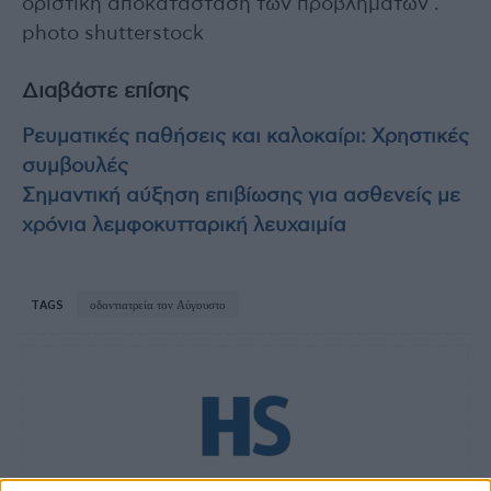
οριστική αποκατάσταση των προβλημάτων .
photo shutterstock
Διαβάστε επίσης
Ρευματικές παθήσεις και καλοκαίρι: Χρηστικές
συμβουλές
Σημαντική αύξηση επιβίωσης για ασθενείς με
χρόνια λεμφοκυτταρική λευχαιμία
TAGS
οδοντιατρεία τον Αύγουστο