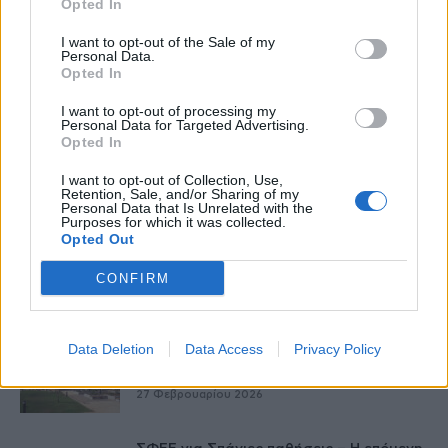
Opted In
27 Φεβρουαρίου 2026
I want to opt-out of the Sale of my
Personal Data.
Δύο χρόνια λειτουργίας της Κλινικής
Opted In
Μεταμόσχευσης Ήπατος στο «Λαϊκό»
27 Φεβρουαρίου 2026
I want to opt-out of processing my
Personal Data for Targeted Advertising.
Opted In
ΕΟΦ: Ανάκληση παρτίδων
I want to opt-out of Collection, Use,
αντιλιπιδαιμικού φαρμάκου
Retention, Sale, and/or Sharing of my
27 Φεβρουαρίου 2026
Personal Data that Is Unrelated with the
Purposes for which it was collected.
Opted Out
Έρπης Ζωστήρας: 1 στους 3 ενήλικες θα
νοσήσει
CONFIRM
27 Φεβρουαρίου 2026
Data Deletion
Data Access
Privacy Policy
Νοσ. Παπαγεωργίου – Νέο σύστημα
ηλεκτροχειρουργικής διαθερμίας
27 Φεβρουαρίου 2026