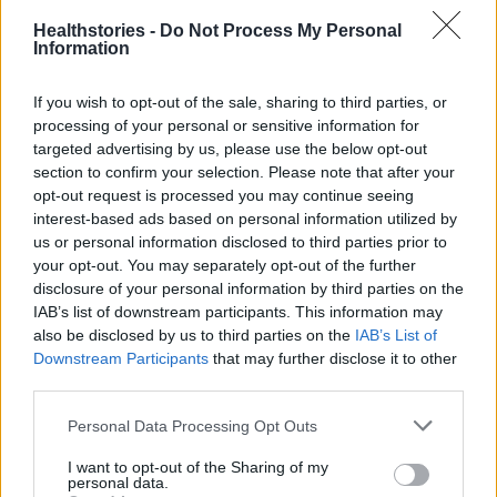
healthstories
Healthstories -
Do Not Process My Personal
Information
If you wish to opt-out of the sale, sharing to third parties, or
processing of your personal or sensitive information for
targeted advertising by us, please use the below opt-out
section to confirm your selection. Please note that after your
opt-out request is processed you may continue seeing
interest-based ads based on personal information utilized by
us or personal information disclosed to third parties prior to
your opt-out. You may separately opt-out of the further
disclosure of your personal information by third parties on the
Δείτε Ακόμη
IAB’s list of downstream participants. This information may
also be disclosed by us to third parties on the
IAB’s List of
Γεωργιάδης: Πολλαπλά οφέλη από τη
Downstream Participants
that may further disclose it to other
συνεργασία δημοσίου και ιδιωτικού
third parties.
τομέα
27 Φεβρουαρίου 2026
Personal Data Processing Opt Outs
Παράρτημα του Παίδων “Αγία Σοφία”
I want to opt-out of the Sharing of my
personal data.
στο Ίλιον – Τι ανακοινώθηκε από...