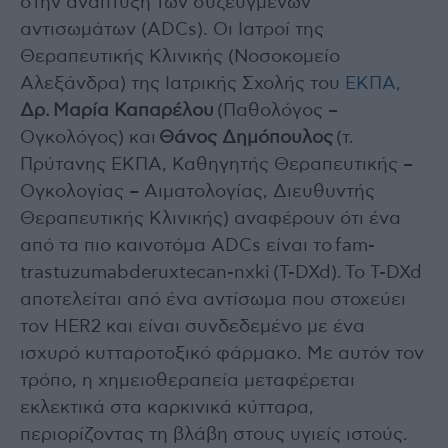
στην ανάπτυξη των συζευγμένων
αντισωμάτων (ADCs). Οι Ιατροί της
Θεραπευτικής Κλινικής (Νοσοκομείο
Αλεξάνδρα) της Ιατρικής Σχολής του
ΕΚΠΑ,
Δρ. Μαρία Καπαρέλου
(Παθολόγος –
Ογκολόγος) και
Θάνος Δημόπουλος
(τ.
Πρύτανης ΕΚΠΑ, Καθηγητής Θεραπευτικής –
Ογκολογίας – Αιματολογίας, Διευθυντής
Θεραπευτικής Κλινικής) αναφέρουν ότι ένα
από τα πιο καινοτόμα ADCs είναι το fam-
trastuzumabderuxtecan-nxki (T-DXd). Το T-DXd
αποτελείται από ένα αντίσωμα που στοχεύει
τον HER2 και είναι συνδεδεμένο με ένα
ισχυρό κυτταροτοξικό φάρμακο. Με αυτόν τον
τρόπο, η χημειοθεραπεία μεταφέρεται
εκλεκτικά στα καρκινικά κύτταρα,
περιορίζοντας τη βλάβη στους υγιείς ιστούς.