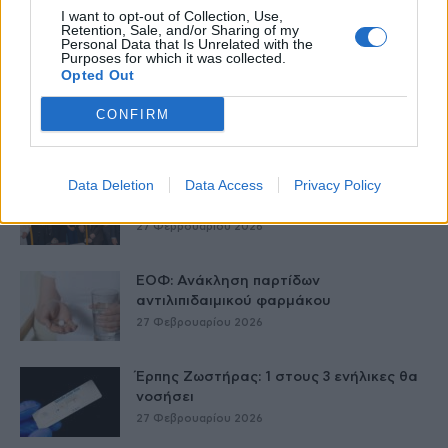
συνεργασία δημοσίου και ιδιωτικού
I want to opt-out of Collection, Use,
τομέα
Retention, Sale, and/or Sharing of my
Personal Data that Is Unrelated with the
27 Φεβρουαρίου 2026
Purposes for which it was collected.
Opted Out
Παράρτημα του Παίδων “Αγία Σοφία”
στο Ίλιον – Τι ανακοινώθηκε από...
CONFIRM
27 Φεβρουαρίου 2026
Data Deletion
Data Access
Privacy Policy
Δύο χρόνια λειτουργίας της Κλινικής
Μεταμόσχευσης Ήπατος στο «Λαϊκό»
27 Φεβρουαρίου 2026
ΕΟΦ: Ανάκληση παρτίδων
αντιλιπιδαιμικού φαρμάκου
27 Φεβρουαρίου 2026
Έρπης Ζωστήρας: 1 στους 3 ενήλικες θα
νοσήσει
27 Φεβρουαρίου 2026