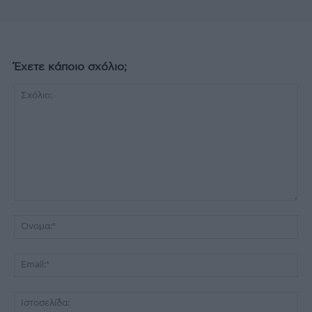
Έχετε κάποιο σχόλιο;
Σχόλιο:
Όν
Ema
Ισ