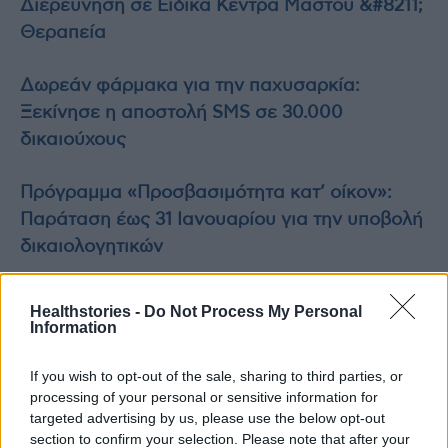
Διερεύνηση σε Ειδικά Κέντρα Μαστού &#8211;
Θεραπεία
Δωρεάν φάρμακα για την παχυσαρκία:
Ξεκίνησε η αποστολή SMS σε 30.000
δικαιούχους
Πρόγραμμα «Προσβασιμότητα κατ’ οίκον»:
Παράταση έως 31 Ιανουαρίου για την υποβολή
δικαιολογητικών
Healthstories -
Do Not Process My Personal
Information
If you wish to opt-out of the sale, sharing to third parties, or
processing of your personal or sensitive information for
TAGS
ΕΚΠΑ
θεραπείες πρώτης γραμμής
καρκίνος του μαστού
targeted advertising by us, please use the below opt-out
section to confirm your selection. Please note that after your